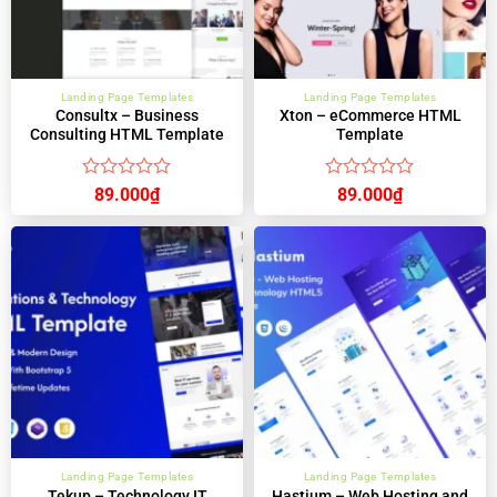
Landing Page Templates
Landing Page Templates
Consultx – Business
Xton – eCommerce HTML
Consulting HTML Template
Template
Được
Được
89.000
₫
89.000
₫
xếp
xếp
hạng
hạng
0
0
5
5
sao
sao
Landing Page Templates
Landing Page Templates
Tekup – Technology IT
Hastium – Web Hosting and