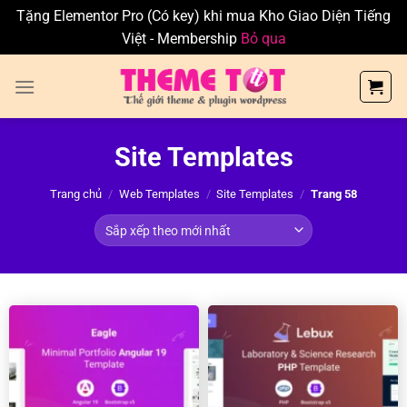
Tặng Elementor Pro (Có key) khi mua Kho Giao Diện Tiếng
Việt - Membership
Bỏ qua
Skip
to
content
Site Templates
Trang chủ
/
Web Templates
/
Site Templates
/
Trang 58