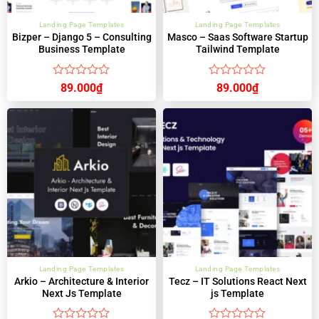
Landing Page Templates
Landing Page Templates
Bizper – Django 5 – Consulting
Masco – Saas Software Startup
Business Template
Tailwind Template
Được
Được
89.000
₫
89.000
₫
xếp
xếp
hạng
hạng
0
0
5
5
sao
sao
Landing Page Templates
Landing Page Templates
Arkio – Architecture & Interior
Tecz – IT Solutions React Next
Next Js Template
js Template