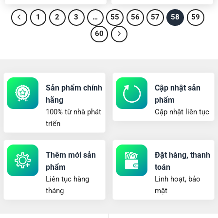
xếp
xếp
hạng
hạng
1
2
3
…
55
56
57
58
59
0
0
5
5
60
sao
sao
Sản phẩm chính
Cập nhật sản
hãng
phẩm
100% từ nhà phát
Cập nhật liên tục
triển
Thêm mới sản
Đặt hàng, thanh
phẩm
toán
Liên tục hàng
Linh hoạt, bảo
tháng
mật