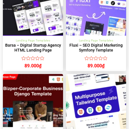
Landing Page Templates
Landing Page Templates
Barsa – Digital Startup Agency
Fluxi – SEO Digital Marketing
HTML Landing Page
Symfony Template
Được
Được
89.000
₫
89.000
₫
xếp
xếp
hạng
hạng
0
0
5
5
sao
sao