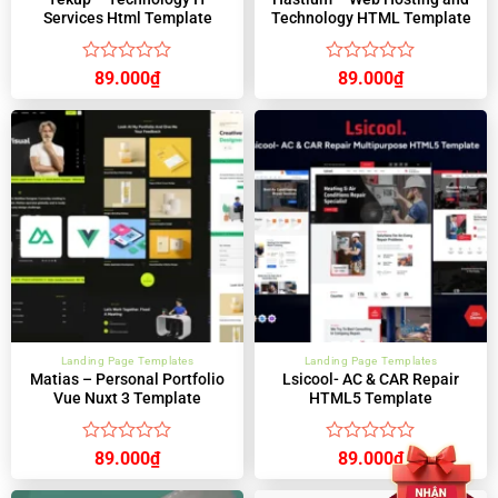
Services Html Template
Technology HTML Template
Được
Được
89.000
₫
89.000
₫
xếp
xếp
hạng
hạng
0
0
5
5
sao
sao
Landing Page Templates
Landing Page Templates
Matias – Personal Portfolio
Lsicool- AC & CAR Repair
Vue Nuxt 3 Template
HTML5 Template
Được
Được
89.000
₫
89.000
₫
xếp
xếp
hạng
hạng