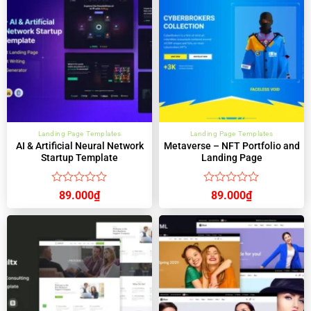
sao
sao
Landing Page Templates
Landing Page Templates
AI & Artificial Neural Network
Metaverse – NFT Portfolio and
Startup Template
Landing Page
Được
Được
89.000
₫
89.000
₫
xếp
xếp
hạng
hạng
0
0
5
5
sao
sao