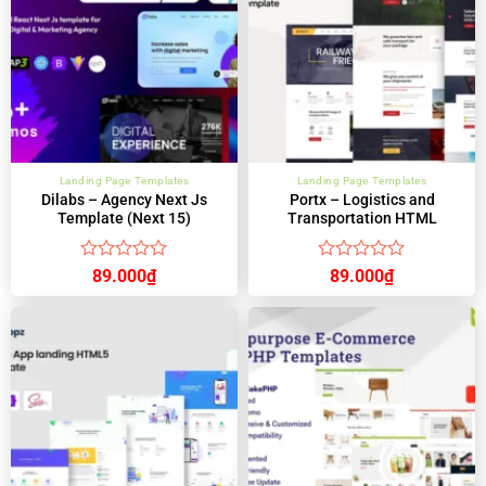
Landing Page Templates
Landing Page Templates
Dilabs – Agency Next Js
Portx – Logistics and
Template (Next 15)
Transportation HTML
Template
Được
Được
89.000
₫
89.000
₫
xếp
xếp
hạng
hạng
0
0
5
5
sao
sao