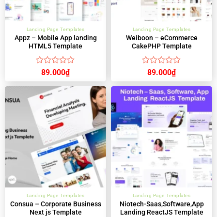
Landing Page Templates
Landing Page Templates
Appz – Mobile App landing
Weiboon – eCommerce
HTML5 Template
CakePHP Template
Được
Được
89.000
₫
89.000
₫
xếp
xếp
hạng
hạng
0
0
5
5
sao
sao
Landing Page Templates
Landing Page Templates
Consua – Corporate Business
Niotech-Saas,Software,App
Next js Template
Landing ReactJS Template