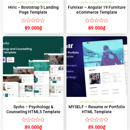
Landing Page Templates
Landing Page Templates
Hiric – Bootstrap 5 Landing
Furnixar – Angular 19 Furniture
Page Template
eCommerce Template
Được
Được
89.000
₫
89.000
₫
xếp
xếp
hạng
hạng
0
0
5
5
sao
sao
Landing Page Templates
Landing Page Templates
Sycho – Psychology &
MYSELF – Resume or Portfolio
Counseling HTML5 Template
HTML Template
Được
Được
89.000
₫
89.000
₫