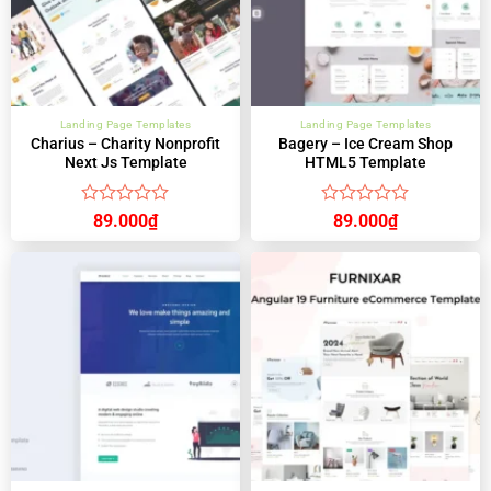
Landing Page Templates
Landing Page Templates
Charius – Charity Nonprofit
Bagery – Ice Cream Shop
Next Js Template
HTML5 Template
Được
Được
89.000
₫
89.000
₫
xếp
xếp
hạng
hạng
0
0
5
5
sao
sao