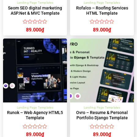
Landing Page Templates
Landing Page Templates
Seom SEO digital marketing
Rofalco – Roofing Services
ASP.Net & MVC Template
HTML Template
Được
Được
89.000
₫
89.000
₫
xếp
xếp
hạng
hạng
0
0
5
5
sao
sao
Landing Page Templates
Landing Page Templates
Runok – Web Agency HTML5
Ovro – Resume & Personal
Template
Portfolio Django Template
Được
Được
89.000
₫
89.000
₫