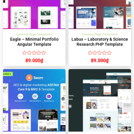
Landing Page Templates
Landing Page Templates
Eagle – Minimal Portfolio
Labux – Laboratory & Science
Angular Template
Research PHP Template
Được
Được
89.000
₫
89.000
₫
xếp
xếp
hạng
hạng
0
0
5
5
sao
sao