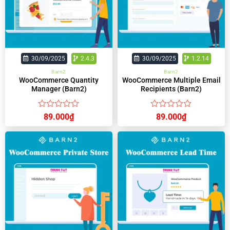
30/09/2025
2.4.3
30/09/2025
1.2.14
Barn2
Barn2
WooCommerce Quantity
WooCommerce Multiple Email
Manager (Barn2)
Recipients (Barn2)
Được
Được
89.000
₫
89.000
₫
xếp
xếp
hạng
hạng
0
0
5
5
sao
sao