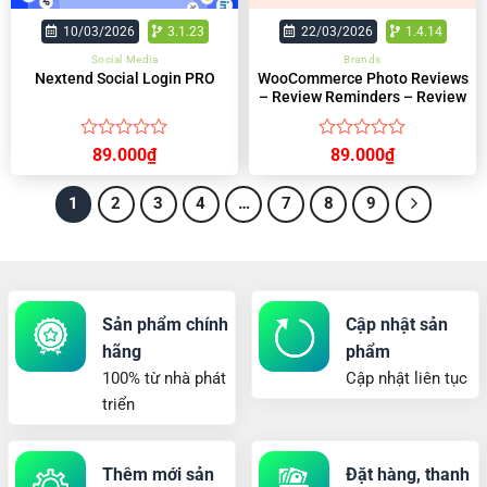
10/03/2026
3.1.23
22/03/2026
1.4.14
Social Media
Brands
WooCommerce Photo Reviews
Nextend Social Login PRO
– Review Reminders – Review
for Discounts
Được
Được
89.000
₫
89.000
₫
xếp
xếp
hạng
hạng
1
2
3
4
…
7
8
9
0
0
5
5
sao
sao
Sản phẩm chính
Cập nhật sản
hãng
phẩm
100% từ nhà phát
Cập nhật liên tục
triển
Thêm mới sản
Đặt hàng, thanh