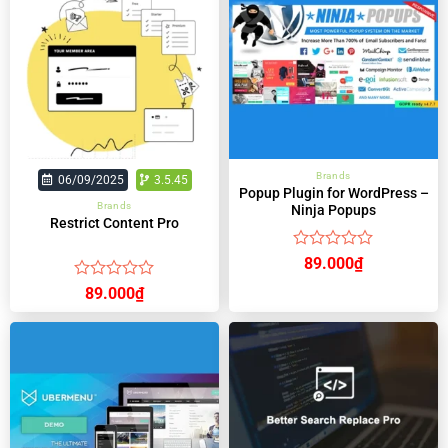
Brands
06/09/2025
3.5.45
Popup Plugin for WordPress –
Brands
Ninja Popups
Restrict Content Pro
Được
89.000
₫
xếp
Được
89.000
₫
hạng
xếp
0
hạng
5
0
sao
5
sao