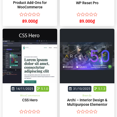
Product Add-Ons for
WP Reset Pro
WooCommerce
Được
Được
89.000
₫
89.000
₫
xếp
xếp
hạng
hạng
0
0
5
5
sao
sao
14/11/2025
5.1.0
31/10/2025
5.1.3
WooCommerce
Brands
Archi – Interior Design &
CSS Hero
Multipurpose Elementor
WordPress Theme