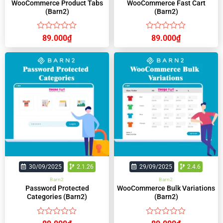
WooCommerce Product Tabs
WooCommerce Fast Cart
(Barn2)
(Barn2)
Được
Được
89.000
₫
89.000
₫
xếp
xếp
hạng
hạng
0
0
5
5
sao
sao
30/09/2025
2.1.26
29/09/2025
2.4.6
Barn2
Barn2
Password Protected
WooCommerce Bulk Variations
Categories (Barn2)
(Barn2)
Được
Được