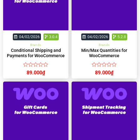
04/02/2026
3.0.4
04/02/2026
5.2.8
Brands
Brands
Conditional Shipping and
Min/Max Quantities for
Payments for WooCommerce
WooCommerce
Được
Được
89.000
₫
89.000
₫
xếp
xếp
hạng
hạng
0
0
5
5
sao
sao