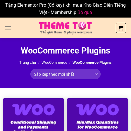
Tặng Elementor Pro (Có key) khi mua Kho Giao Diện Tiếng
Việt - Membership
Bỏ qua
Skip
to
content
WooCommerce Plugins
Trang chủ
/
WooCommerce
/
WooCommerce Plugins