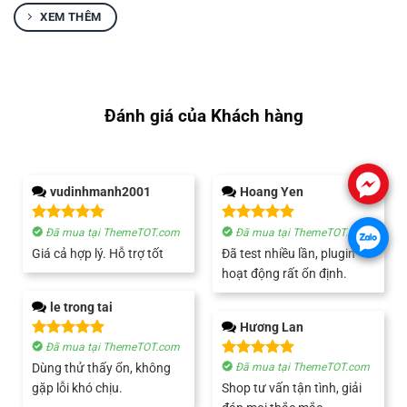
XEM THÊM
Đánh giá của Khách hàng
.
vudinhmanh2001
Hoang Yen
Được xếp
Được xếp
Đã mua tại ThemeTOT.com
Đã mua tại ThemeTOT.com
.
hạng
5
5
hạng
5
5
Giá cả hợp lý. Hỗ trợ tốt
Đã test nhiều lần, plugin
sao
sao
hoạt động rất ổn định.
le trong tai
Hương Lan
Được xếp
Đã mua tại ThemeTOT.com
hạng
5
5
Được xếp
Dùng thử thấy ổn, không
Đã mua tại ThemeTOT.com
sao
hạng
5
5
gặp lỗi khó chịu.
Shop tư vấn tận tình, giải
sao