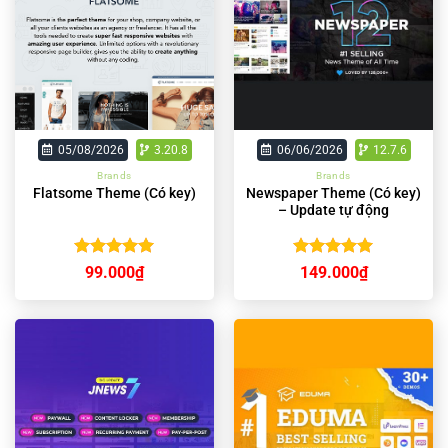
05/08/2026
3.20.8
06/06/2026
12.7.6
Brands
Brands
Newspaper Theme (Có key)
Flatsome Theme (Có key)
– Update tự động
Được xếp
Được xếp
99.000
₫
149.000
₫
hạng
4.95
hạng
4.92
5 sao
5 sao