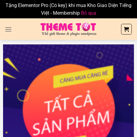
Theme TỐT - Mua bán Theme và Plugin WordP
Tặng Elementor Pro (Có key) khi mua Kho Giao Diện Tiếng
Việt - Membership
Bỏ qua
Skip
to
content