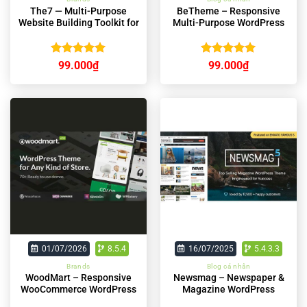
The7 — Multi-Purpose
BeTheme – Responsive
Website Building Toolkit for
Multi-Purpose WordPress
WordPress
Theme
Được xếp
Được xếp
99.000
₫
99.000
₫
hạng
5.00
hạng
5.00
5 sao
5 sao
01/07/2026
8.5.4
16/07/2025
5.4.3.3
Brands
Blog cá nhân
WoodMart – Responsive
Newsmag – Newspaper &
WooCommerce WordPress
Magazine WordPress
Theme
Theme