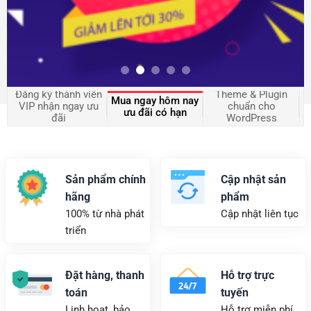
Đăng ký thành viên
Theme & Plugin
T
Mua ngay hôm nay
VIP nhận ngay ưu
chuẩn cho
ưu đãi có hạn
đãi
WordPress
Sản phẩm chính
Cập nhật sản
hãng
phẩm
100% từ nhà phát
Cập nhật liên tục
triển
Đặt hàng, thanh
Hỗ trợ trực
toán
tuyến
Linh hoạt, bảo
Hỗ trợ miễn phí