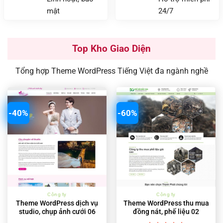
mật
24/7
Top Kho Giao Diện
Tổng hợp Theme WordPress Tiếng Việt đa ngành nghề
-40%
-60%
Công ty
Công ty
Theme WordPress dịch vụ
Theme WordPress thu mua
studio, chụp ảnh cưới 06
đồng nát, phế liệu 02