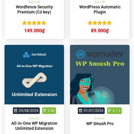
Bảo mật
Bài viết
Wordfence Security
WordPress Automatic
Premium (Có key)
Plugin
Được xếp
Được xếp
149.000
₫
89.000
₫
hạng
5.00
hạng
5.00
5 sao
5 sao
05/08/2026
2.86
01/07/2026
4.1.2
Brands
Brands
All-in-One WP Migration
WP Smush Pro
Unlimited Extension