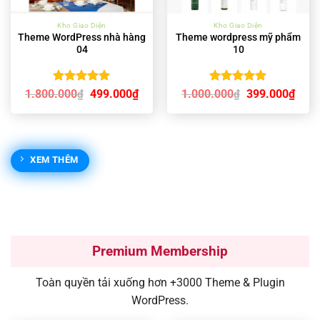
Kho Giao Diện
Kho Giao Diện
Theme WordPress nhà hàng
Theme wordpress mỹ phẩm
04
10
Được xếp
Được xếp
Giá
Giá
Giá
Giá
1.800.000
499.000
₫
1.000.000
399.000
₫
₫
₫
gốc
hiện
gốc
hiện
hạng
5.00
hạng
5.00
là:
tại
là:
tại
5 sao
5 sao
1.800.000₫.
là:
1.000.000₫.
là:
499.000₫.
399.
XEM THÊM
Premium Membership
Toàn quyền tải xuống hơn +3000 Theme & Plugin
WordPress.