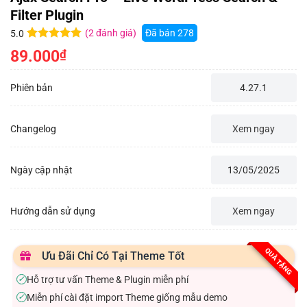
Filter Plugin
(
2
đánh giá)
Đã bán
278
5.0
5.0
2
trên 5
89.000
₫
dựa trên
đánh giá
Phiên bản
4.27.1
Changelog
Xem ngay
Ngày cập nhật
13/05/2025
Hướng dẫn sử dụng
Xem ngay
QUÀ TẶNG
Ưu Đãi Chỉ Có Tại Theme Tốt
Hỗ trợ tư vấn Theme & Plugin miễn phí
✓
Miễn phí cài đặt import Theme giống mẫu demo
✓