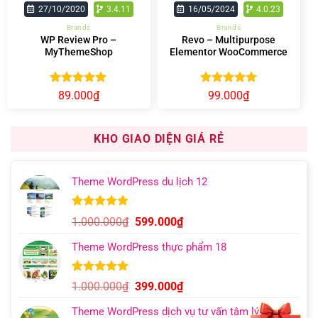
27/10/2020
3.4.11
16/05/2024
4.0.23
Brands
Brands
WP Review Pro –
Revo – Multipurpose
MyThemeShop
Elementor WooCommerce
WordPress Theme
Được xếp
Được xếp
89.000
₫
99.000
₫
hạng
4.90
hạng
5.00
5 sao
5 sao
KHO GIAO DIỆN GIÁ RẺ
Theme WordPress du lịch 12
5.00
9
trên 5
Giá
Giá
1.000.000
₫
599.000
₫
dựa trên
gốc
hiện
đánh giá
Theme WordPress thực phẩm 18
là:
tại
1.000.000₫.
là:
599.000₫.
5.00
6
trên 5
Giá
Giá
1.000.000
₫
399.000
₫
dựa trên
gốc
hiện
đánh giá
Theme WordPress dịch vụ tư vấn tâm lý
là:
tại