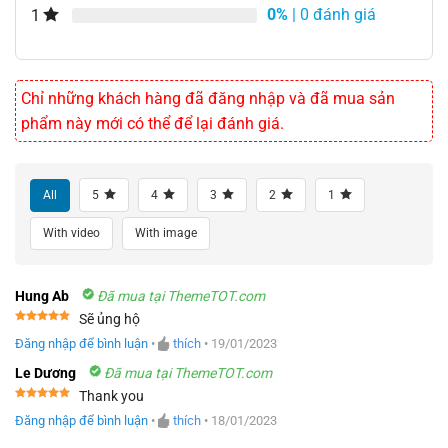
0%
| 0 đánh giá
1
Chỉ những khách hàng đã đăng nhập và đã mua sản
phẩm này mới có thể để lại đánh giá.
All
5
4
3
2
1
With video
With image
Hung Ab
Đã mua tại ThemeTOT.com
Sẽ ủng hộ
Được xếp
Đăng nhập để bình luận
•
thích
•
19/01/2023
hạng
5
5
sao
Le Dương
Đã mua tại ThemeTOT.com
Thank you
Được xếp
Đăng nhập để bình luận
•
thích
•
18/01/2023
hạng
5
5
sao