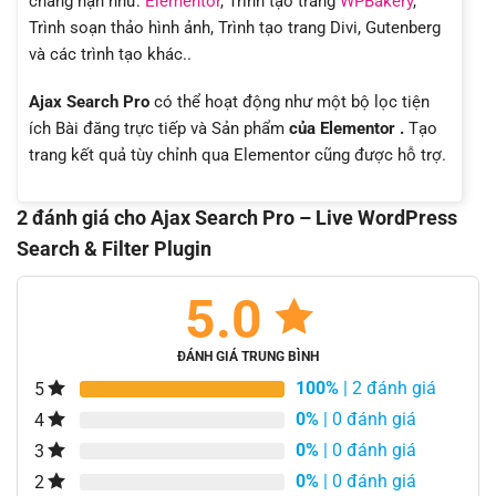
chẳng hạn như:
Elementor
, Trình tạo trang
WPBakery
,
Trình soạn thảo hình ảnh, Trình tạo trang Divi, Gutenberg
và các trình tạo khác..
Ajax Search Pro
có thể hoạt động như một bộ lọc tiện
ích Bài đăng trực tiếp và Sản phẩm
của Elementor .
Tạo
trang kết quả tùy chỉnh qua Elementor cũng được hỗ trợ.
2 đánh giá cho
Ajax Search Pro – Live WordPress
Search & Filter Plugin
5.0
ĐÁNH GIÁ TRUNG BÌNH
100%
| 2 đánh giá
5
0%
| 0 đánh giá
4
0%
| 0 đánh giá
3
0%
| 0 đánh giá
2