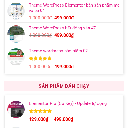
gốc
hiện
đánh giá
Theme WordPress Elementor bán sản phẩm mẹ
là:
tại
và bé 04
1.000.000₫.
là:
Giá
Giá
1.000.000
₫
499.000
₫
599.000₫.
gốc
hiện
Theme WordPress bất động sản 47
là:
tại
Giá
Giá
1.000.000
₫
499.000
₫
1.000.000₫.
là:
gốc
hiện
499.000₫.
là:
tại
Theme wordpress bảo hiểm 02
1.000.000₫.
là:
499.000₫.
5.00
13
trên 5
Giá
Giá
1.000.000
₫
499.000
₫
dựa trên
gốc
hiện
đánh giá
là:
tại
1.000.000₫.
là:
SẢN PHẨM BÁN CHẠY
499.000₫.
Elementor Pro (Có Key) - Update tự động
Được xếp
Khoảng
129.000
₫
–
499.000
₫
hạng
4.93
giá:
5 sao