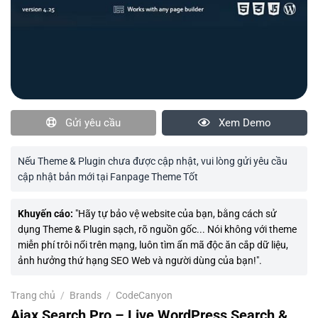
Gửi yêu cầu
Xem Demo
Nếu Theme & Plugin chưa được cập nhật, vui lòng gửi yêu cầu
cập nhật bản mới tại Fanpage Theme Tốt
Khuyến cáo:
"Hãy tự bảo vệ website của bạn, bằng cách sử
dụng Theme & Plugin sạch, rõ nguồn gốc... Nói không với theme
miễn phí trôi nổi trên mạng, luôn tìm ẩn mã độc ăn cắp dữ liệu,
ảnh hưởng thứ hạng SEO Web và người dùng của bạn!".
Trang chủ
/
Brands
/
CodeCanyon
Ajax Search Pro – Live WordPress Search &