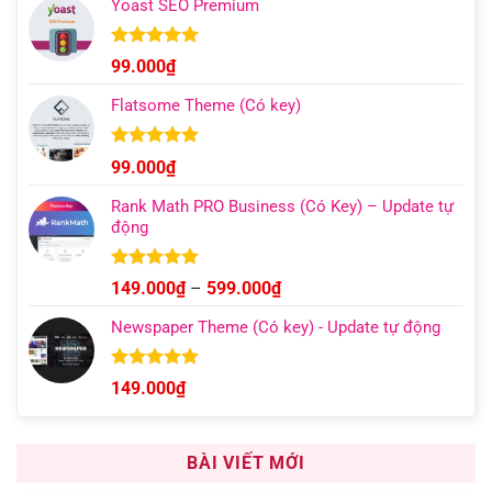
Yoast SEO Premium
từ
129.000₫
đến
Được xếp
99.000
₫
hạng
4.96
499.000₫
5 sao
Flatsome Theme (Có key)
Được xếp
99.000
₫
hạng
4.95
5 sao
Rank Math PRO Business (Có Key) – Update tự
động
Được xếp
Khoảng
149.000
₫
–
599.000
₫
hạng
5.00
giá:
5 sao
Newspaper Theme (Có key) - Update tự động
từ
149.000₫
đến
Được xếp
149.000
₫
hạng
4.92
599.000₫
5 sao
BÀI VIẾT MỚI