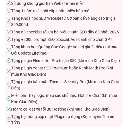
Sử dụng không giới hạn Website, tên miền
✓
Tặng 1 năm miễn phí cập nhật phiên bản mới
✓
Tặng Khóa học SEO Website từ Cơ bản đến Nâng cao trị giá
✓
899,000đ
Tặng 60 checklist tối ưu bài viết chuẩn SEO đầy đủ nhất 2025
✓
Tặng +2000 prompt SEO, Socical, Ads dành cho chat GPT
✓
Tặng khoá học Quảng Cáo Google Ads trị giá 2 triệu (khi mua
✓
Gói Update Lifetime)
Tặng plugin Elementor Pro trị giá $59 (khi mua Kho Giao Diện)
✓
Tăng plugin Yoast SEO Premium hoặc Rank Math Pro (khi
✓
mua Kho Giao Diện)
Tặng plugin bảo mật iThemes Security Pro (khi mua Kho Giao
✓
Diện)
Miễn phí Thay logo, màu sắc chủ đạo, Hotline, Chat (khi mua
✓
Kho Giao Diện)
Hỗ trợ cài đặt và tối ưu Hosting (khi mua Kho Giao Diện)
✓
Tặng hệ thống cập nhật Plugin tự động (Độc quyền Theme
✓
TỐT)