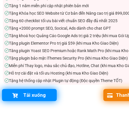
Tặng 1 năm miễn phí cập nhật phiên bản mới
✓
Tặng Khóa học SEO Website từ Cơ bản đến Nâng cao trị giá 899,00
✓
Tặng 60 checklist tối ưu bài viết chuẩn SEO đầy đủ nhất 2025
✓
Tặng +2000 prompt SEO, Socical, Ads dành cho chat GPT
✓
Tặng khoá học Quảng Cáo Google Ads trị giá 2 triệu (khi mua Gói U
✓
Tặng plugin Elementor Pro trị giá $59 (khi mua Kho Giao Diện)
✓
Tăng plugin Yoast SEO Premium hoặc Rank Math Pro (khi mua Kho 
✓
Tặng plugin bảo mật iThemes Security Pro (khi mua Kho Giao Diện)
✓
Miễn phí Thay logo, màu sắc chủ đạo, Hotline, Chat (khi mua Kho Gi
✓
Hỗ trợ cài đặt và tối ưu Hosting (khi mua Kho Giao Diện)
✓
Tặng hệ thống cập nhật Plugin tự động (Độc quyền Theme TỐT)
✓
Tải xuống
Thanh