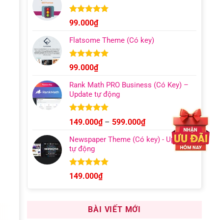
129.000₫
đến
Được xếp
99.000
₫
hạng
4.96
499.000₫
5 sao
Flatsome Theme (Có key)
Được xếp
99.000
₫
hạng
4.95
5 sao
Rank Math PRO Business (Có Key) –
Update tự động
Được xếp
Khoảng
149.000
₫
–
599.000
₫
hạng
5.00
giá:
5 sao
Newspaper Theme (Có key) - Update
từ
tự động
149.000₫
đến
599.000₫
Được xếp
149.000
₫
hạng
4.92
5 sao
BÀI VIẾT MỚI