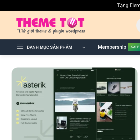
Tặng Elem
Skip
T
to
ki
sả
content
p
Membership
DANH MỤC SẢN PHẨM