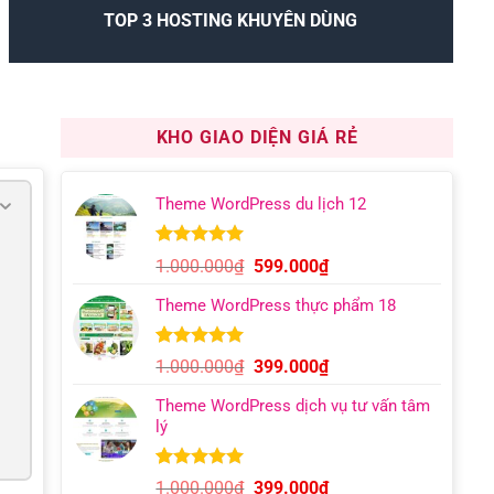
TOP 3 HOSTING KHUYÊN DÙNG
KHO GIAO DIỆN GIÁ RẺ
Theme WordPress du lịch 12
5.00
9
trên 5
Giá
Giá
1.000.000
₫
599.000
₫
dựa trên
gốc
hiện
đánh giá
Theme WordPress thực phẩm 18
là:
tại
1.000.000₫.
là:
599.000₫.
5.00
6
trên 5
Giá
Giá
1.000.000
₫
399.000
₫
dựa trên
gốc
hiện
đánh giá
Theme WordPress dịch vụ tư vấn tâm
là:
tại
lý
1.000.000₫.
là:
399.000₫.
5.00
12
trên 5
Giá
Giá
1.000.000
₫
399.000
₫