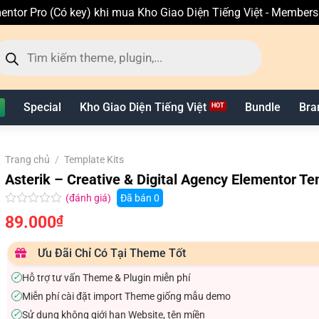
entor Pro (Có key) khi mua Kho Giao Diện Tiếng Việt - Member
ìm
ếm
n
hẩm
Special
Kho Giao Diện Tiếng Việt
Bundle
Bra
Trang chủ
/
Template Kits
Asterik – Creative & Digital Agency Elementor Te
(đánh giá)
Đã bán
0
Được
89.000
₫
xếp
hạng
0.0
Ưu Đãi Chỉ Có Tại Theme Tốt
5
sao
Hỗ trợ tư vấn Theme & Plugin miễn phí
✓
Miễn phí cài đặt import Theme giống mẫu demo
✓
Sử dụng không giới hạn Website, tên miền
✓