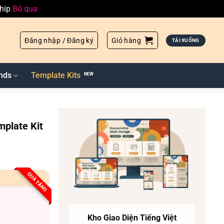
ship
Bỏ qua
Đăng nhập / Đăng ký
Giỏ hàng
TẢI XUỐNG
nds
Template Kits
mplate Kit
QUÀ TẶNG
Kho Giao Diện Tiếng Việt