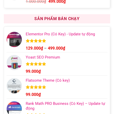
Giá
Giá
1.000.000
₫
499.000
₫
dựa trên
gốc
hiện
đánh giá
là:
tại
1.000.000₫.
là:
SẢN PHẨM BÁN CHẠY
499.000₫.
Elementor Pro (Có Key) - Update tự động
Được xếp
Khoảng
129.000
₫
–
499.000
₫
hạng
4.93
giá:
5 sao
Yoast SEO Premium
từ
129.000₫
đến
Được xếp
99.000
₫
hạng
4.96
499.000₫
5 sao
Flatsome Theme (Có key)
Được xếp
99.000
₫
hạng
4.95
5 sao
Rank Math PRO Business (Có Key) – Update tự
động