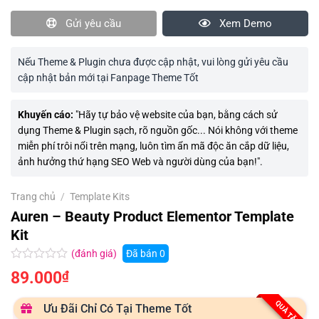
Gửi yêu cầu
Xem Demo
Nếu Theme & Plugin chưa được cập nhật, vui lòng gửi yêu cầu
cập nhật bản mới tại Fanpage Theme Tốt
Khuyến cáo:
"Hãy tự bảo vệ website của bạn, bằng cách sử
dụng Theme & Plugin sạch, rõ nguồn gốc... Nói không với theme
miễn phí trôi nổi trên mạng, luôn tìm ẩn mã độc ăn cắp dữ liệu,
ảnh hưởng thứ hạng SEO Web và người dùng của bạn!".
Trang chủ
/
Template Kits
Auren – Beauty Product Elementor Template
Kit
(đánh giá)
Đã bán
0
Được
89.000
₫
xếp
hạng
0.0
QUÀ TẶNG
Ưu Đãi Chỉ Có Tại Theme Tốt
5