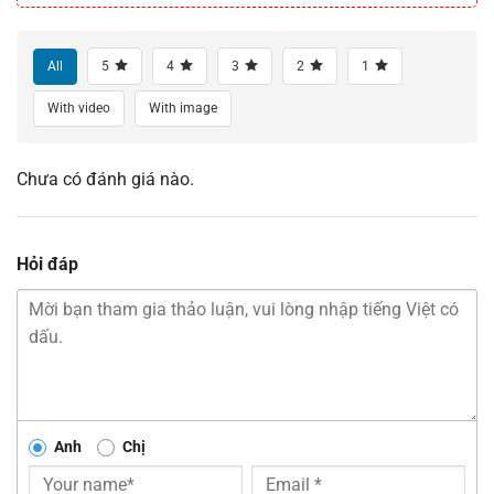
All
5
4
3
2
1
With video
With image
Chưa có đánh giá nào.
Hỏi đáp
Anh
Chị