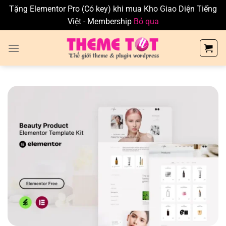
Tặng Elementor Pro (Có key) khi mua Kho Giao Diện Tiếng
Việt - Membership
Bỏ qua
Skip
to
content