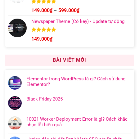
Được xếp
Khoảng
149.000
₫
–
599.000
₫
hạng
5.00
giá:
5 sao
Newspaper Theme (Có key) - Update tự động
từ
149.000₫
đến
Được xếp
149.000
₫
hạng
4.92
599.000₫
5 sao
BÀI VIẾT MỚI
Elementor trong WordPress là gì? Cách sử dụng
Elementor?
Black Friday 2025
10021 Worker Deployment Error là gì? Cách khắc
phục lỗi hiệu quả