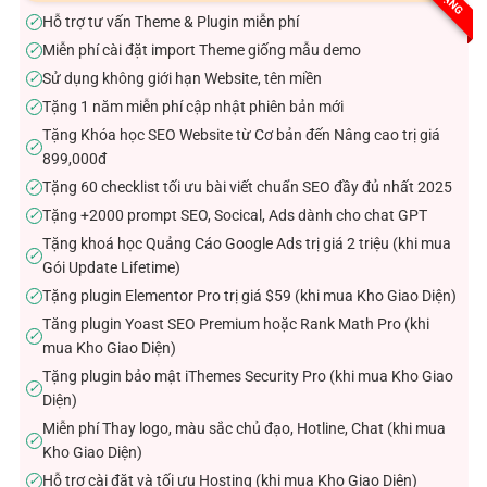
sao
Hỗ trợ tư vấn Theme & Plugin miễn phí
✓
Miễn phí cài đặt import Theme giống mẫu demo
✓
Sử dụng không giới hạn Website, tên miền
✓
Tặng 1 năm miễn phí cập nhật phiên bản mới
✓
Tặng Khóa học SEO Website từ Cơ bản đến Nâng cao trị giá
✓
899,000đ
Tặng 60 checklist tối ưu bài viết chuẩn SEO đầy đủ nhất 2025
✓
Tặng +2000 prompt SEO, Socical, Ads dành cho chat GPT
✓
Tặng khoá học Quảng Cáo Google Ads trị giá 2 triệu (khi mua
✓
Gói Update Lifetime)
Tặng plugin Elementor Pro trị giá $59 (khi mua Kho Giao Diện)
✓
Tăng plugin Yoast SEO Premium hoặc Rank Math Pro (khi
✓
mua Kho Giao Diện)
Tặng plugin bảo mật iThemes Security Pro (khi mua Kho Giao
✓
Diện)
Miễn phí Thay logo, màu sắc chủ đạo, Hotline, Chat (khi mua
✓
Kho Giao Diện)
Hỗ trợ cài đặt và tối ưu Hosting (khi mua Kho Giao Diện)
✓