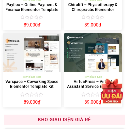
Paylloo – Online Payment &
Chirolift – Physiotherapy &
Finance Elementor Template
Chiropractic Elementor
Kit
Template Kit
Được
Được
89.000
₫
89.000
₫
xếp
xếp
hạng
hạng
0
0
5
5
sao
sao
Template Kits
Template Kits
Varspace – Coworking Space
VirtuaPress – Virtual
Elementor Template Kit
Assistant Service Elementor
Template Kit
Được
Được
89.000
₫
89.000
₫
xếp
xếp
hạng
hạng
0
0
KHO GIAO DIỆN GIÁ RẺ
5
5
sao
sao