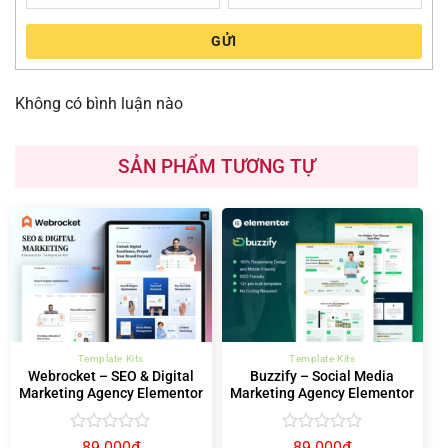
GỬI
Không có bình luận nào
SẢN PHẨM TƯƠNG TỰ
Template Kits
Template Kits
Webrocket – SEO & Digital
Buzzify – Social Media
Marketing Agency Elementor
Marketing Agency Elementor
Template Kit
Template Kit
Được
Được
89.000
₫
89.000
₫