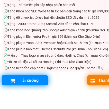
Tặng 1 năm miễn phí cập nhật phiên bản mới
✓
Tặng Khóa học SEO Website từ Cơ bản đến Nâng cao trị giá 899,00
✓
Tặng 60 checklist tối ưu bài viết chuẩn SEO đầy đủ nhất 2025
✓
Tặng +2000 prompt SEO, Socical, Ads dành cho chat GPT
✓
Tặng khoá học Quảng Cáo Google Ads trị giá 2 triệu (khi mua Gói U
✓
Tặng plugin Elementor Pro trị giá $59 (khi mua Kho Giao Diện)
✓
Tăng plugin Yoast SEO Premium hoặc Rank Math Pro (khi mua Kho 
✓
Tặng plugin bảo mật iThemes Security Pro (khi mua Kho Giao Diện)
✓
Miễn phí Thay logo, màu sắc chủ đạo, Hotline, Chat (khi mua Kho Gi
✓
Hỗ trợ cài đặt và tối ưu Hosting (khi mua Kho Giao Diện)
✓
Tặng hệ thống cập nhật Plugin tự động (Độc quyền Theme TỐT)
✓
Tải xuống
Thanh