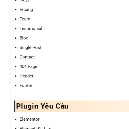
FAQs
Pricing
Team
Testimonial
Blog
Single Post
Contact
404 Page
Header
Footer
Plugin Yêu Cầu
Elementor
ElementsKit Lite