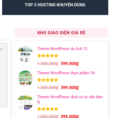
TOP 3 HOSTING KHUYÊN DÙNG
KHO GIAO DIỆN GIÁ RẺ
Theme WordPress du lịch 12
5.00
9
trên 5
Giá
Giá
1.000.000
₫
599.000
₫
dựa trên
gốc
hiện
đánh giá
Theme WordPress thực phẩm 18
là:
tại
1.000.000₫.
là:
599.000₫.
5.00
6
trên 5
Giá
Giá
1.000.000
₫
399.000
₫
dựa trên
gốc
hiện
đánh giá
Theme WordPress dịch vụ tư vấn tâm
là:
tại
lý
1.000.000₫.
là:
399.000₫.
5.00
12
trên 5
Giá
Giá
1.000.000
₫
399.000
₫