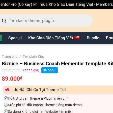
entor Pro (Có key) khi mua Kho Giao Diện Tiếng Việt - Member
ìm
ếm
n
hẩm
Special
Kho Giao Diện Tiếng Việt
Bundle
Bra
Trang chủ
/
Template Kits
Biznice – Business Coach Elementor Template Ki
(đánh giá)
Đã bán
0
Được
89.000
₫
xếp
hạng
0.0
Ưu Đãi Chỉ Có Tại Theme Tốt
5
sao
Hỗ trợ tư vấn Theme & Plugin miễn phí
✓
Miễn phí cài đặt import Theme giống mẫu demo
✓
Sử dụng không giới hạn Website, tên miền
✓