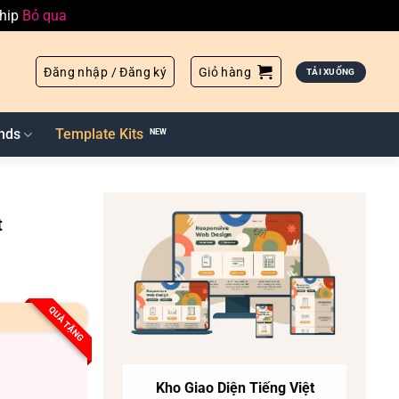
ship
Bỏ qua
Đăng nhập / Đăng ký
Giỏ hàng
TẢI XUỐNG
nds
Template Kits
t
QUÀ TẶNG
Kho Giao Diện Tiếng Việt