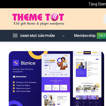
Tặng Elem
Skip
T
to
ki
sả
content
p
Membership
DANH MỤC SẢN PHẨM