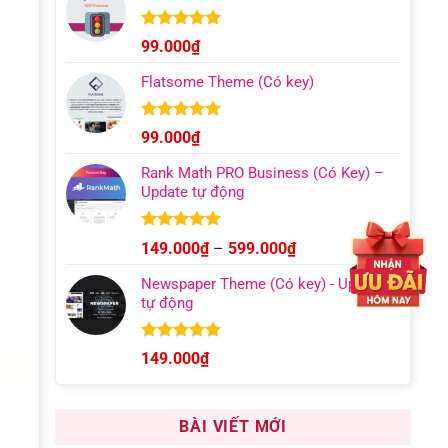
129.000₫
đến
Được xếp
99.000
₫
hạng
4.96
499.000₫
5 sao
Flatsome Theme (Có key)
Được xếp
99.000
₫
hạng
4.95
5 sao
Rank Math PRO Business (Có Key) –
Update tự động
Được xếp
Khoảng
149.000
₫
–
599.000
₫
hạng
5.00
giá:
5 sao
Newspaper Theme (Có key) - Update
từ
tự động
149.000₫
đến
599.000₫
Được xếp
149.000
₫
hạng
4.92
5 sao
BÀI VIẾT MỚI