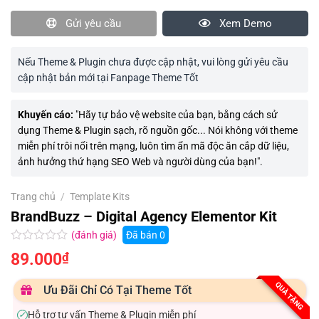
Gửi yêu cầu
Xem Demo
Nếu Theme & Plugin chưa được cập nhật, vui lòng gửi yêu cầu
cập nhật bản mới tại Fanpage Theme Tốt
Khuyến cáo:
"Hãy tự bảo vệ website của bạn, bằng cách sử
dụng Theme & Plugin sạch, rõ nguồn gốc... Nói không với theme
miễn phí trôi nổi trên mạng, luôn tìm ẩn mã độc ăn cắp dữ liệu,
ảnh hưởng thứ hạng SEO Web và người dùng của bạn!".
Trang chủ
/
Template Kits
BrandBuzz – Digital Agency Elementor Kit
(đánh giá)
Đã bán
0
Được
89.000
₫
xếp
hạng
0.0
QUÀ TẶNG
Ưu Đãi Chỉ Có Tại Theme Tốt
5
sao
Hỗ trợ tư vấn Theme & Plugin miễn phí
✓