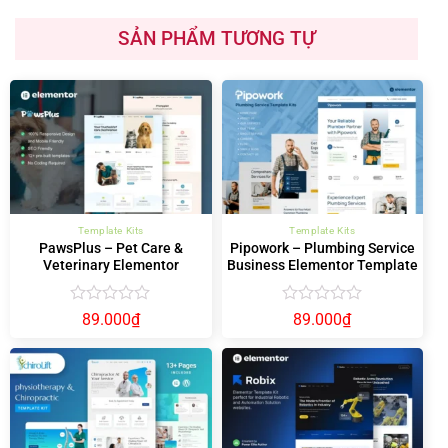
SẢN PHẨM TƯƠNG TỰ
Template Kits
Template Kits
PawsPlus – Pet Care &
Pipowork – Plumbing Service
Veterinary Elementor
Business Elementor Template
Template Kit
Kits
Được
Được
89.000
₫
89.000
₫
xếp
xếp
hạng
hạng
0
0
5
5
sao
sao