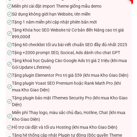
Miễn phí cài đặt import Theme giống mẫu demo
✓
Sử dụng không giới hạn Website, tên miền
✓
Tặng 1 năm miễn phí cập nhật phiên bản mới
✓
Tặng Khóa học SEO Website từ Cơ bản đến Nâng cao trị giá
✓
899,000đ
Tặng 60 checklist tối ưu bài viết chuẩn SEO đầy đủ nhất 2025
✓
Tặng +2000 prompt SEO, Socical, Ads dành cho chat GPT
✓
Tặng khoá học Quảng Cáo Google Ads trị giá 2 triệu (khi mua
✓
Gói Update Lifetime)
Tặng plugin Elementor Pro trị giá $59 (khi mua Kho Giao Diện)
✓
Tăng plugin Yoast SEO Premium hoặc Rank Math Pro (khi
✓
mua Kho Giao Diện)
Tặng plugin bảo mật iThemes Security Pro (khi mua Kho Giao
✓
Diện)
Miễn phí Thay logo, màu sắc chủ đạo, Hotline, Chat (khi mua
✓
Kho Giao Diện)
Hỗ trợ cài đặt và tối ưu Hosting (khi mua Kho Giao Diện)
✓
Tặng hệ thống cập nhật Plugin tự động (Độc quyền Theme