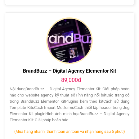
BrandBuzz – Digital Agency Elementor Kit
89,000đ
Nội dungBrandBuzz – Digital Agency Elementor Kit: Giải pháp hoàn
hảo cho website agency kỹ thuật sốTính năng nổi bậtCác trang có
trong BrandBuzz Elementor KitPlugins kèm theo kitCách sử dụng
Template KitsCách Import MetformsCách thiết lập header trong Jeg
Elementor Kit pluginHình ảnh minh họaBrandBuzz – Digital Agency
Elementor Kit: Giải pháp hoàn hảo …
(Mua hàng nhanh, thanh toán an toàn và nhận hàng sau 5 phút!)