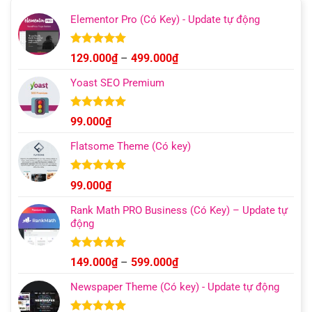
Elementor Pro (Có Key) - Update tự động
Được xếp
Khoảng
129.000
₫
–
499.000
₫
hạng
4.93
giá:
5 sao
Yoast SEO Premium
từ
129.000₫
đến
Được xếp
99.000
₫
hạng
4.96
499.000₫
5 sao
Flatsome Theme (Có key)
Được xếp
99.000
₫
hạng
4.95
5 sao
Rank Math PRO Business (Có Key) – Update tự
động
Được xếp
Khoảng
149.000
₫
–
599.000
₫
hạng
5.00
giá:
5 sao
Newspaper Theme (Có key) - Update tự động
từ
149.000₫