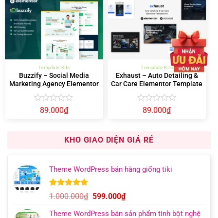
0
0
5
5
sao
sao
Template Kits
Template Kits
Buzzify – Social Media
Exhaust – Auto Detailing &
Marketing Agency Elementor
Car Care Elementor Template
Template Kit
Kit
Được
Được
89.000
₫
89.000
₫
xếp
xếp
hạng
hạng
0
0
KHO GIAO DIỆN GIÁ RẺ
5
5
sao
sao
Theme WordPress bán hàng giống tiki
5.00
11
trên 5
Giá
Giá
1.000.000
₫
599.000
₫
dựa trên
gốc
hiện
đánh giá
Theme WordPress bán sản phẩm tinh bột nghệ
là:
tại