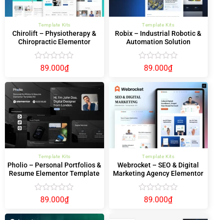
Template Kits
Template Kits
Chirolift – Physiotherapy &
Robix – Industrial Robotic &
Chiropractic Elementor
Automation Solution
Template Kit
Elementor Template Kit
Được
Được
89.000
₫
89.000
₫
xếp
xếp
hạng
hạng
0
0
5
5
sao
sao
Template Kits
Template Kits
Pholio – Personal Portfolios &
Webrocket – SEO & Digital
Resume Elementor Template
Marketing Agency Elementor
Kit
Template Kit
Được
Được
89.000
₫
89.000
₫
xếp
xếp
hạng
hạng