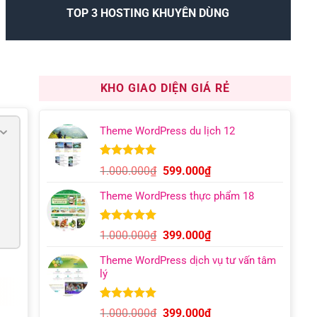
TOP 3 HOSTING KHUYÊN DÙNG
KHO GIAO DIỆN GIÁ RẺ
Theme WordPress du lịch 12
5.00
9
trên 5
Giá
Giá
1.000.000
₫
599.000
₫
dựa trên
gốc
hiện
đánh giá
Theme WordPress thực phẩm 18
là:
tại
1.000.000₫.
là:
599.000₫.
5.00
6
trên 5
Giá
Giá
1.000.000
₫
399.000
₫
dựa trên
gốc
hiện
đánh giá
Theme WordPress dịch vụ tư vấn tâm
là:
tại
lý
1.000.000₫.
là:
399.000₫.
5.00
12
trên 5
Giá
Giá
1.000.000
₫
399.000
₫