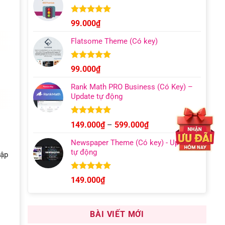
129.000₫
đến
Được xếp
99.000
₫
hạng
4.96
499.000₫
5 sao
Flatsome Theme (Có key)
Được xếp
99.000
₫
hạng
4.95
5 sao
Rank Math PRO Business (Có Key) –
Update tự động
Được xếp
Khoảng
149.000
₫
–
599.000
₫
hạng
5.00
giá:
5 sao
Newspaper Theme (Có key) - Update
từ
tự động
hập
149.000₫
đến
599.000₫
Được xếp
149.000
₫
hạng
4.92
5 sao
BÀI VIẾT MỚI