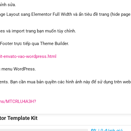
ỉnh sửa.
ge Layout sang Elementor Full Width và ẩn tiêu đề trang (hide page
s và import trang bạn muốn tùy chỉnh.
 Footer trực tiếp qua Theme Builder.
it-envato-vao-wordpress.html
ng menu WordPress.
ents. Bạn cần mua bản quyền các hình ảnh này để sử dụng trên web
tions/MTCRLU4A3H?
or Template Kit
0%
| 0 đánh giá