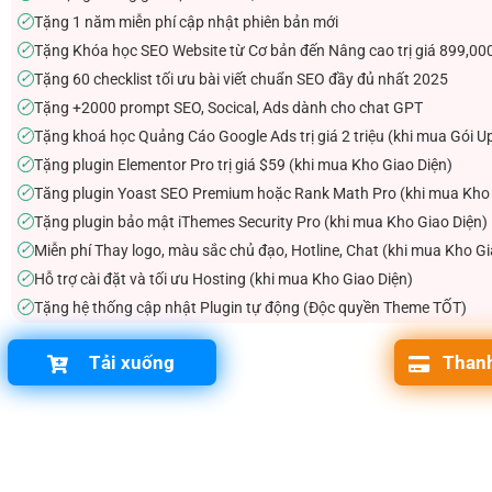
Tặng 1 năm miễn phí cập nhật phiên bản mới
✓
Tặng Khóa học SEO Website từ Cơ bản đến Nâng cao trị giá 899,00
✓
Tặng 60 checklist tối ưu bài viết chuẩn SEO đầy đủ nhất 2025
✓
Tặng +2000 prompt SEO, Socical, Ads dành cho chat GPT
✓
Tặng khoá học Quảng Cáo Google Ads trị giá 2 triệu (khi mua Gói U
✓
Tặng plugin Elementor Pro trị giá $59 (khi mua Kho Giao Diện)
✓
Tăng plugin Yoast SEO Premium hoặc Rank Math Pro (khi mua Kho 
✓
Tặng plugin bảo mật iThemes Security Pro (khi mua Kho Giao Diện)
✓
Miễn phí Thay logo, màu sắc chủ đạo, Hotline, Chat (khi mua Kho Gi
✓
Hỗ trợ cài đặt và tối ưu Hosting (khi mua Kho Giao Diện)
✓
Tặng hệ thống cập nhật Plugin tự động (Độc quyền Theme TỐT)
✓
Tải xuống
Thanh