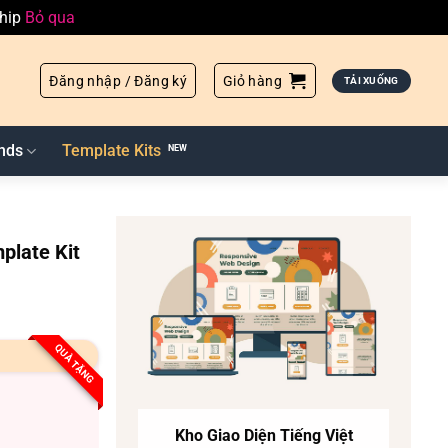
ship
Bỏ qua
Đăng nhập / Đăng ký
Giỏ hàng
TẢI XUỐNG
nds
Template Kits
plate Kit
QUÀ TẶNG
Kho Giao Diện Tiếng Việt