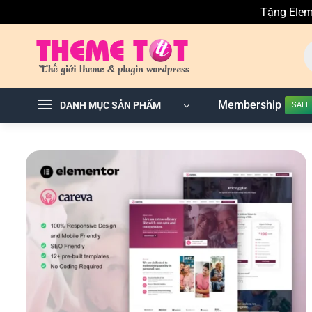
Tặng Elem
Skip
T
to
ki
sả
content
p
Membership
DANH MỤC SẢN PHẨM