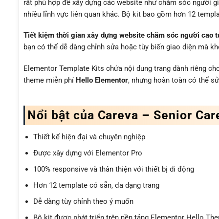
rất phù hợp để xây dựng các website như chăm sóc người già,
nhiều lĩnh vực liên quan khác. Bộ kit bao gồm hơn 12 templat
Tiết kiệm thời gian xây dựng website chăm sóc người cao t
bạn có thể dễ dàng chỉnh sửa hoặc tùy biến giao diện mà khô
Elementor Template Kits chứa nội dung trang dành riêng cho
theme miễn phí
Hello Elementor
, nhưng hoàn toàn có thể sử
Nổi bật của Careva – Senior Car
Thiết kế hiện đại và chuyên nghiệp
Được xây dựng với Elementor Pro
100% responsive và thân thiện với thiết bị di động
Hơn 12 template có sẵn, đa dạng trang
Dễ dàng tùy chỉnh theo ý muốn
Bộ kit được phát triển trên nền tảng Elementor Hello Th