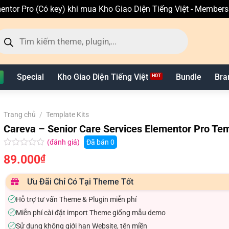
entor Pro (Có key) khi mua Kho Giao Diện Tiếng Việt - Member
ìm
ếm
n
hẩm
Special
Kho Giao Diện Tiếng Việt
Bundle
Bra
Trang chủ
/
Template Kits
Careva – Senior Care Services Elementor Pro Tem
(đánh giá)
Đã bán
0
Được
89.000
₫
xếp
hạng
0.0
Ưu Đãi Chỉ Có Tại Theme Tốt
5
sao
Hỗ trợ tư vấn Theme & Plugin miễn phí
✓
Miễn phí cài đặt import Theme giống mẫu demo
✓
Sử dụng không giới hạn Website, tên miền
✓