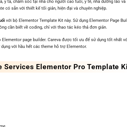
 y tá, chăm sóc tại nhà cho người cao tuổi, y tế, nhà dưỡng lão và
e có sẵn với thiết kế tối giản, hiện đại và chuyên nghiệp.
uổi
với bộ Elementor Template Kit này. Sử dụng Elementor Page Buil
ng cần biết về coding, chỉ với thao tác kéo thả đơn giản.
 Elementor page builder. Careva được tối ưu để sử dụng tốt nhất vớ
 dụng với hầu hết các theme hỗ trợ Elementor.
e Services Elementor Pro Template K
eme