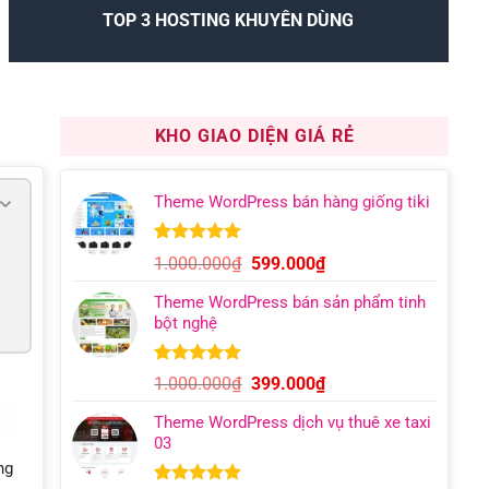
TOP 3 HOSTING KHUYÊN DÙNG
KHO GIAO DIỆN GIÁ RẺ
Theme WordPress bán hàng giống tiki
5.00
11
trên 5
Giá
Giá
1.000.000
₫
599.000
₫
dựa trên
gốc
hiện
đánh giá
Theme WordPress bán sản phẩm tinh
là:
tại
bột nghệ
1.000.000₫.
là:
599.000₫.
5.00
6
trên 5
Giá
Giá
1.000.000
₫
399.000
₫
dựa trên
gốc
hiện
đánh giá
Theme WordPress dịch vụ thuê xe taxi
là:
tại
03
1.000.000₫.
là:
ng
399.000₫.