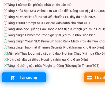
Tặng 1 năm miễn phí cập nhật phiên bản mới
✓
Tặng Khóa học SEO Website từ Cơ bản đến Nâng cao trị giá 899,00
✓
Tặng 60 checklist tối ưu bài viết chuẩn SEO đầy đủ nhất 2025
✓
Tặng +2000 prompt SEO, Socical, Ads dành cho chat GPT
✓
Tặng khoá học Quảng Cáo Google Ads trị giá 2 triệu (khi mua Gói U
✓
Tặng plugin Elementor Pro trị giá $59 (khi mua Kho Giao Diện)
✓
Tăng plugin Yoast SEO Premium hoặc Rank Math Pro (khi mua Kho 
✓
Tặng plugin bảo mật iThemes Security Pro (khi mua Kho Giao Diện)
✓
Miễn phí Thay logo, màu sắc chủ đạo, Hotline, Chat (khi mua Kho Gi
✓
Hỗ trợ cài đặt và tối ưu Hosting (khi mua Kho Giao Diện)
✓
Tặng hệ thống cập nhật Plugin tự động (Độc quyền Theme TỐT)
✓
Tải xuống
Thanh