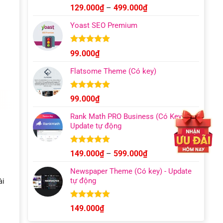
Được xếp
Khoảng
129.000
₫
–
499.000
₫
hạng
4.93
giá:
5 sao
Yoast SEO Premium
từ
129.000₫
đến
Được xếp
99.000
₫
hạng
4.96
499.000₫
5 sao
Flatsome Theme (Có key)
Được xếp
99.000
₫
hạng
4.95
5 sao
Rank Math PRO Business (Có Key) –
Update tự động
Được xếp
Khoảng
149.000
₫
–
599.000
₫
hạng
5.00
giá:
5 sao
Newspaper Theme (Có key) - Update
từ
tự động
ài
149.000₫
đến
599.000₫
Được xếp
149.000
₫
hạng
4.92
5 sao