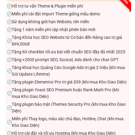
sao
Hỗ trợ tư vấn Theme & Plugin miễn phí
✓
Miễn phí cài đặt import Theme giống mẫu demo
✓
Sử dụng không giới hạn Website, tên miền
✓
Tặng 1 năm miễn phí cập nhật phiên bản mới
✓
Tặng Khóa học SEO Website từ Cơ bản đến Nâng cao trị giá
✓
899,000đ
Tặng 60 checklist tối ưu bài viết chuẩn SEO đầy đủ nhất 2025
✓
Tặng +2000 prompt SEO, Socical, Ads dành cho chat GPT
✓
Tặng khoá học Quảng Cáo Google Ads trị giá 2 triệu (khi mua
✓
Gói Update Lifetime)
Tặng plugin Elementor Pro trị giá $59 (khi mua Kho Giao Diện)
✓
Tăng plugin Yoast SEO Premium hoặc Rank Math Pro (khi
✓
mua Kho Giao Diện)
Tặng plugin bảo mật iThemes Security Pro (khi mua Kho Giao
✓
Diện)
Miễn phí Thay logo, màu sắc chủ đạo, Hotline, Chat (khi mua
✓
Kho Giao Diện)
Hỗ trợ cài đặt và tối ưu Hosting (khi mua Kho Giao Diện)
✓