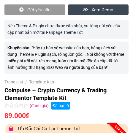
Gửi yêu cầu
Xem Demo
Nếu Theme & Plugin chưa được cập nhật, vui lòng gửi yêu cầu
cập nhật bản mới tại Fanpage Theme Tốt
Khuyến cáo:
"Hãy tự bảo vệ website của bạn, bằng cách sử
dụng Theme & Plugin sạch, rõ nguồn gốc... Nói không với theme
miễn phí trôi nổi trên mạng, luôn tìm ẩn mã độc ăn cắp dữ liệu,
ảnh hưởng thứ hạng SEO Web và người dùng của bạn!".
Trang chủ
/
Template Kits
Coinpulse – Crypto Currency & Trading
Elementor Template Kit
(đánh giá)
Đã bán
0
Được
89.000
₫
xếp
hạng
0.0
QUÀ TẶNG
Ưu Đãi Chỉ Có Tại Theme Tốt
5