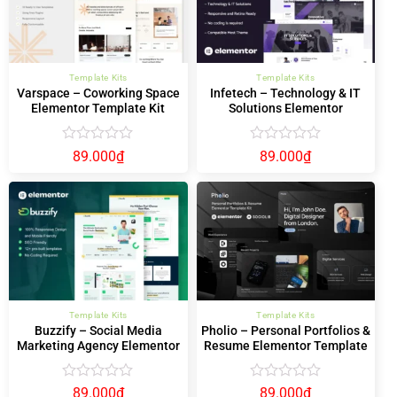
Template Kits
Template Kits
Varspace – Coworking Space
Infetech – Technology & IT
Elementor Template Kit
Solutions Elementor
Template Kit
Được
Được
89.000
₫
89.000
₫
xếp
xếp
hạng
hạng
0
0
5
5
sao
sao
Template Kits
Template Kits
Buzzify – Social Media
Pholio – Personal Portfolios &
Marketing Agency Elementor
Resume Elementor Template
Template Kit
Kit
Được
Được
89.000
₫
89.000
₫