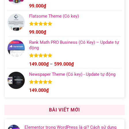
đến
Được xếp
99.000
₫
hạng
4.96
499.000₫
5 sao
Flatsome Theme (Có key)
Được xếp
99.000
₫
hạng
4.95
5 sao
Rank Math PRO Business (Có Key) – Update tự
động
Được xếp
Khoảng
149.000
₫
–
599.000
₫
hạng
5.00
giá:
5 sao
Newspaper Theme (Có key) - Update tự động
từ
149.000₫
đến
Được xếp
149.000
₫
hạng
4.92
599.000₫
5 sao
BÀI VIẾT MỚI
Elementor trong WordPress là gì? Cách sử dụng