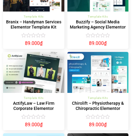
Template Kits
Template Kits
Branix – Handyman Services
Buzzify – Social Media
Elementor Template Kit
Marketing Agency Elementor
Template Kit
Được
Được
89.000
₫
89.000
₫
xếp
xếp
hạng
hạng
0
0
5
5
sao
sao
Template Kits
Template Kits
ActifyLaw – Law Firm
Chirolift – Physiotherapy &
Corporate Elementor
Chiropractic Elementor
Template Kit
Template Kit
Được
Được
89.000
₫
89.000
₫
xếp
xếp
hạng
hạng