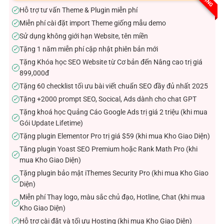
sao
Hỗ trợ tư vấn Theme & Plugin miễn phí
✓
Miễn phí cài đặt import Theme giống mẫu demo
✓
Sử dụng không giới hạn Website, tên miền
✓
Tặng 1 năm miễn phí cập nhật phiên bản mới
✓
Tặng Khóa học SEO Website từ Cơ bản đến Nâng cao trị giá
✓
899,000đ
Tặng 60 checklist tối ưu bài viết chuẩn SEO đầy đủ nhất 2025
✓
Tặng +2000 prompt SEO, Socical, Ads dành cho chat GPT
✓
Tặng khoá học Quảng Cáo Google Ads trị giá 2 triệu (khi mua
✓
Gói Update Lifetime)
Tặng plugin Elementor Pro trị giá $59 (khi mua Kho Giao Diện)
✓
Tăng plugin Yoast SEO Premium hoặc Rank Math Pro (khi
✓
mua Kho Giao Diện)
Tặng plugin bảo mật iThemes Security Pro (khi mua Kho Giao
✓
Diện)
Miễn phí Thay logo, màu sắc chủ đạo, Hotline, Chat (khi mua
✓
Kho Giao Diện)
Hỗ trợ cài đặt và tối ưu Hosting (khi mua Kho Giao Diện)
✓