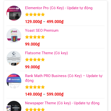
Elementor Pro (Có Key) - Update tự động
Được xếp
Khoảng
129.000
₫
–
499.000
₫
hạng
4.93
giá:
5 sao
Yoast SEO Premium
từ
129.000₫
đến
Được xếp
99.000
₫
hạng
4.96
499.000₫
5 sao
Flatsome Theme (Có key)
Được xếp
99.000
₫
hạng
4.95
5 sao
Rank Math PRO Business (Có Key) – Update tự
động
Được xếp
Khoảng
149.000
₫
–
599.000
₫
hạng
5.00
giá:
5 sao
Newspaper Theme (Có key) - Update tự động
từ
149.000₫