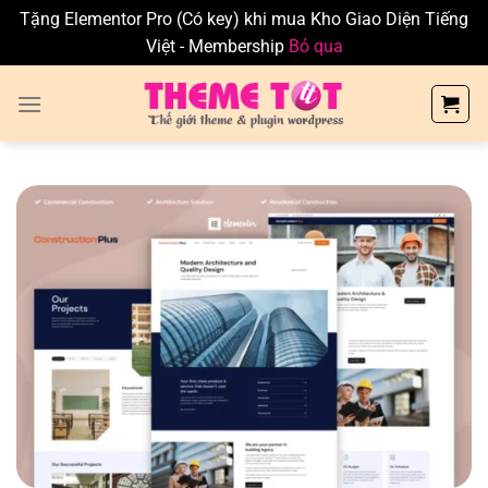
Tặng Elementor Pro (Có key) khi mua Kho Giao Diện Tiếng
Việt - Membership
Bỏ qua
Skip
to
content