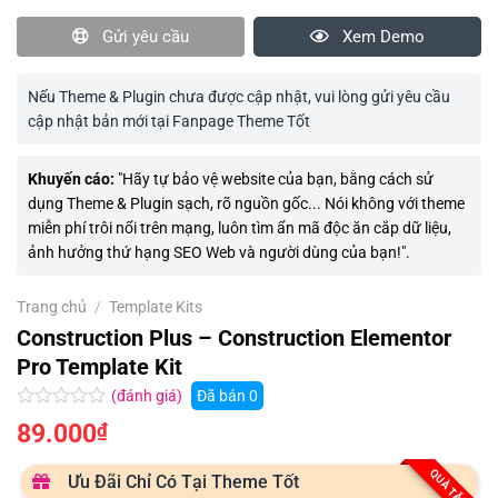
Gửi yêu cầu
Xem Demo
Nếu Theme & Plugin chưa được cập nhật, vui lòng gửi yêu cầu
cập nhật bản mới tại Fanpage Theme Tốt
Khuyến cáo:
"Hãy tự bảo vệ website của bạn, bằng cách sử
dụng Theme & Plugin sạch, rõ nguồn gốc... Nói không với theme
miễn phí trôi nổi trên mạng, luôn tìm ẩn mã độc ăn cắp dữ liệu,
ảnh hưởng thứ hạng SEO Web và người dùng của bạn!".
Trang chủ
/
Template Kits
Construction Plus – Construction Elementor
Pro Template Kit
(đánh giá)
Đã bán
0
Được
89.000
₫
xếp
hạng
0.0
QUÀ TẶNG
Ưu Đãi Chỉ Có Tại Theme Tốt
5