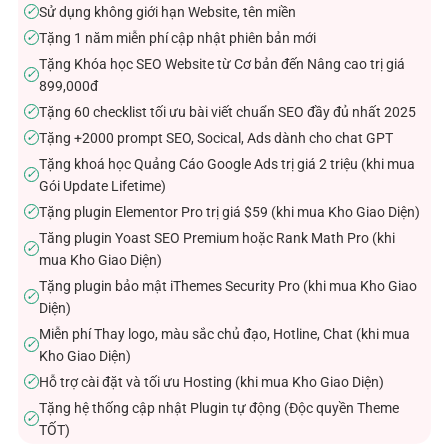
Sử dụng không giới hạn Website, tên miền
✓
Tặng 1 năm miễn phí cập nhật phiên bản mới
✓
Tặng Khóa học SEO Website từ Cơ bản đến Nâng cao trị giá
✓
899,000đ
Tặng 60 checklist tối ưu bài viết chuẩn SEO đầy đủ nhất 2025
✓
Tặng +2000 prompt SEO, Socical, Ads dành cho chat GPT
✓
Tặng khoá học Quảng Cáo Google Ads trị giá 2 triệu (khi mua
✓
Gói Update Lifetime)
Tặng plugin Elementor Pro trị giá $59 (khi mua Kho Giao Diện)
✓
Tăng plugin Yoast SEO Premium hoặc Rank Math Pro (khi
✓
mua Kho Giao Diện)
Tặng plugin bảo mật iThemes Security Pro (khi mua Kho Giao
✓
Diện)
Miễn phí Thay logo, màu sắc chủ đạo, Hotline, Chat (khi mua
✓
Kho Giao Diện)
Hỗ trợ cài đặt và tối ưu Hosting (khi mua Kho Giao Diện)
✓
Tặng hệ thống cập nhật Plugin tự động (Độc quyền Theme
✓
TỐT)