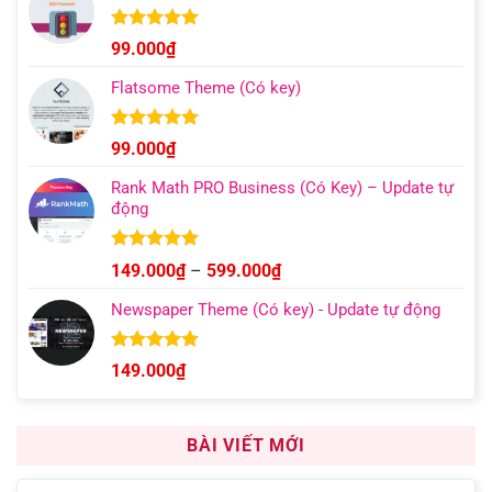
129.000₫
đến
Được xếp
99.000
₫
hạng
4.96
499.000₫
5 sao
Flatsome Theme (Có key)
Được xếp
99.000
₫
hạng
4.95
5 sao
Rank Math PRO Business (Có Key) – Update tự
động
Được xếp
Khoảng
149.000
₫
–
599.000
₫
hạng
5.00
giá:
5 sao
Newspaper Theme (Có key) - Update tự động
từ
149.000₫
đến
Được xếp
149.000
₫
hạng
4.92
599.000₫
5 sao
BÀI VIẾT MỚI