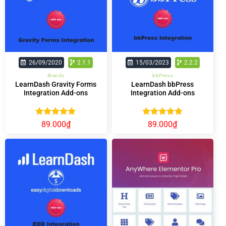
26/09/2020
2.1.1
15/03/2023
2.2.2
Brands
bbPress
LearnDash Gravity Forms
LearnDash bbPress
Integration Add-ons
Integration Add-ons
Được xếp
Được xếp
89.000
₫
89.000
₫
hạng
5.00
hạng
5.00
5 sao
5 sao