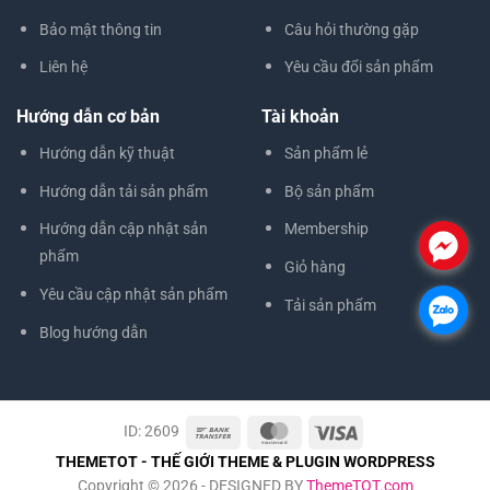
Bảo mật thông tin
Câu hỏi thường gặp
Liên hệ
Yêu cầu đổi sản phẩm
Hướng dẫn cơ bản
Tài khoản
Hướng dẫn kỹ thuật
Sản phẩm lẻ
Hướng dẫn tải sản phẩm
Bộ sản phẩm
Hướng dẫn cập nhật sản
Membership
.
phẩm
Giỏ hàng
Yêu cầu cập nhật sản phẩm
Tải sản phẩm
.
Blog hướng dẫn
ID: 2609
THEMETOT - THẾ GIỚI THEME & PLUGIN WORDPRESS
Copyright © 2026 - DESIGNED BY
ThemeTOT.com