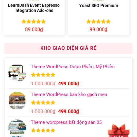
LearnDash Event Espresso
Yoast SEO Premium
Integration Add-ons
Được xếp
Được xếp
89.000
₫
99.000
₫
hạng
5.00
hạng
4.96
5 sao
5 sao
KHO GIAO DIỆN GIÁ RẺ
Theme WordPress Dược Phẩm, Mỹ Phẩm
5.00
12
trên 5
Giá
Giá
1.000.000
₫
499.000
₫
dựa trên
gốc
hiện
đánh giá
Theme WordPress bán kho gạch men
là:
tại
1.000.000₫.
là:
499.000₫.
5.00
9
trên 5
Giá
Giá
1.500.000
₫
499.000
₫
dựa trên
gốc
hiện
đánh giá
Theme wordpress bất động sản 05
là:
tại
1.500.000₫.
là:
499.000₫.