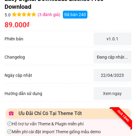
Download
(
3
đánh giá)
Đã bán
240
5.0
5.0
3
trên 5
89.000
₫
dựa trên
đánh giá
Phiên bản
v1.0.1
Changelog
Đang cập nhật...
Ngày cập nhật
22/04/2023
Hướng dẫn sử dụng
Xem ngay
QUÀ TẶNG
Ưu Đãi Chỉ Có Tại Theme Tốt
Hỗ trợ tư vấn Theme & Plugin miễn phí
✓
Miễn phí cài đặt import Theme giống mẫu demo
✓