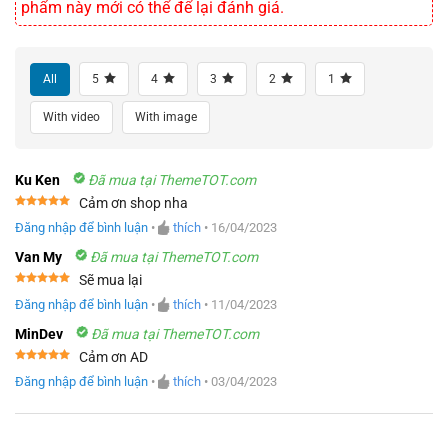
phẩm này mới có thể để lại đánh giá.
All
5
4
3
2
1
With video
With image
Ku Ken
Đã mua tại ThemeTOT.com
Cảm ơn shop nha
Được xếp
Đăng nhập để bình luận
•
thích
•
16/04/2023
hạng
5
5
sao
Van My
Đã mua tại ThemeTOT.com
Sẽ mua lại
Được xếp
Đăng nhập để bình luận
•
thích
•
11/04/2023
hạng
5
5
sao
MinDev
Đã mua tại ThemeTOT.com
Cảm ơn AD
Được xếp
Đăng nhập để bình luận
•
thích
•
03/04/2023
hạng
5
5
sao