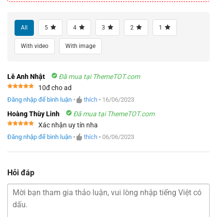
All
5
4
3
2
1
With video
With image
Lê Anh Nhật
Đã mua tại ThemeTOT.com
10đ cho ad
Được xếp
Đăng nhập để bình luận
•
thích
•
16/06/2023
hạng
5
5
sao
Hoàng Thùy Linh
Đã mua tại ThemeTOT.com
Xác nhận uy tín nha
Được xếp
Đăng nhập để bình luận
•
thích
•
06/06/2023
hạng
5
5
sao
Hỏi đáp