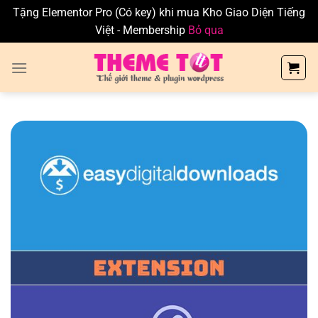
Tặng Elementor Pro (Có key) khi mua Kho Giao Diện Tiếng
Việt - Membership
Bỏ qua
Skip
to
content