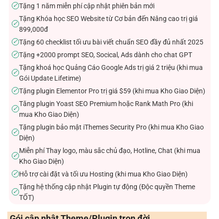
Tặng 1 năm miễn phí cập nhật phiên bản mới
✓
Tặng Khóa học SEO Website từ Cơ bản đến Nâng cao trị giá
✓
899,000đ
Tặng 60 checklist tối ưu bài viết chuẩn SEO đầy đủ nhất 2025
✓
Tặng +2000 prompt SEO, Socical, Ads dành cho chat GPT
✓
Tặng khoá học Quảng Cáo Google Ads trị giá 2 triệu (khi mua
✓
Gói Update Lifetime)
Tặng plugin Elementor Pro trị giá $59 (khi mua Kho Giao Diện)
✓
Tăng plugin Yoast SEO Premium hoặc Rank Math Pro (khi
✓
mua Kho Giao Diện)
Tặng plugin bảo mật iThemes Security Pro (khi mua Kho Giao
✓
Diện)
Miễn phí Thay logo, màu sắc chủ đạo, Hotline, Chat (khi mua
✓
Kho Giao Diện)
Hỗ trợ cài đặt và tối ưu Hosting (khi mua Kho Giao Diện)
✓
Tặng hệ thống cập nhật Plugin tự động (Độc quyền Theme
✓
TỐT)
Gói cập nhật Theme/Plugin trọn đời