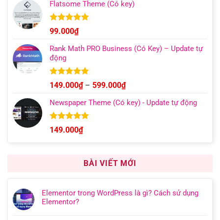
Flatsome Theme (Có key)
Được xếp
99.000
₫
hạng
4.95
5 sao
Rank Math PRO Business (Có Key) – Update tự
động
Được xếp
Khoảng
149.000
₫
–
599.000
₫
hạng
5.00
giá:
5 sao
Newspaper Theme (Có key) - Update tự động
từ
149.000₫
đến
Được xếp
149.000
₫
hạng
4.92
599.000₫
5 sao
BÀI VIẾT MỚI
Elementor trong WordPress là gì? Cách sử dụng
Elementor?