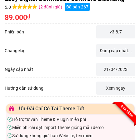
(
2
đánh giá)
Đã bán
267
5.0
5.0
2
trên 5
89.000
₫
dựa trên
đánh giá
Phiên bản
v3.8.7
Changelog
Đang cập nhật...
Ngày cập nhật
21/04/2023
Hướng dẫn sử dụng
Xem ngay
QUÀ TẶNG
Ưu Đãi Chỉ Có Tại Theme Tốt
Hỗ trợ tư vấn Theme & Plugin miễn phí
✓
Miễn phí cài đặt import Theme giống mẫu demo
✓
Sử dụng không giới hạn Website, tên miền
✓