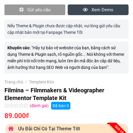
Gửi yêu cầu
Xem Demo
Nếu Theme & Plugin chưa được cập nhật, vui lòng gửi yêu cầu
cập nhật bản mới tại Fanpage Theme Tốt
Khuyến cáo:
"Hãy tự bảo vệ website của bạn, bằng cách sử
dụng Theme & Plugin sạch, rõ nguồn gốc... Nói không với theme
miễn phí trôi nổi trên mạng, luôn tìm ẩn mã độc ăn cắp dữ liệu,
ảnh hưởng thứ hạng SEO Web và người dùng của bạn!".
Trang chủ
/
Template Kits
Filmina – Filmmakers & Videographer
Elementor Template Kit
(đánh giá)
Đã bán
0
Được
89.000
₫
xếp
hạng
0.0
QUÀ TẶNG
Ưu Đãi Chỉ Có Tại Theme Tốt
5