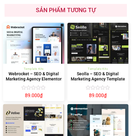
SẢN PHẨM TƯƠNG TỰ
Template Kits
Template Kits
Webrocket – SEO & Digital
Seolla – SEO & Digital
Marketing Agency Elementor
Marketing Agency Template
Template Kit
Kit
Được
Được
89.000
₫
89.000
₫
xếp
xếp
hạng
hạng
0
0
5
5
sao
sao