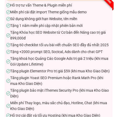
sao
Hỗ trợ tư vấn Theme & Plugin miễn phí
✓
Miễn phí cài đặt import Theme giống mẫu demo
✓
Sử dụng không giới hạn Website, tên miền
✓
Tặng 1 năm miễn phí cập nhật phiên bản mới
✓
Tặng Khóa học SEO Website từ Cơ bản đến Nâng cao trị giá
✓
899,000đ
Tặng 60 checklist tối ưu bài viết chuẩn SEO đầy đủ nhất 2025
✓
Tặng +2000 prompt SEO, Socical, Ads dành cho chat GPT
✓
Tặng khoá học Quảng Cáo Google Ads trị giá 2 triệu (khi mua
✓
Gói Update Lifetime)
Tặng plugin Elementor Pro trị giá $59 (khi mua Kho Giao Diện)
✓
Tăng plugin Yoast SEO Premium hoặc Rank Math Pro (khi
✓
mua Kho Giao Diện)
Tặng plugin bảo mật iThemes Security Pro (khi mua Kho Giao
✓
Diện)
Miễn phí Thay logo, màu sắc chủ đạo, Hotline, Chat (khi mua
✓
Kho Giao Diện)
Hỗ trợ cài đặt và tối ưu Hosting (khi mua Kho Giao Diện)
✓