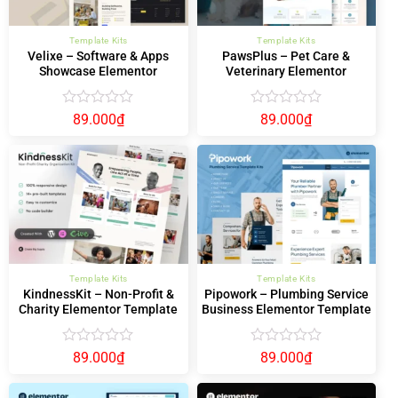
Template Kits
Template Kits
Velixe – Software & Apps
PawsPlus – Pet Care &
Showcase Elementor
Veterinary Elementor
Template Kit
Template Kit
Được
Được
89.000
₫
89.000
₫
xếp
xếp
hạng
hạng
0
0
5
5
sao
sao
Template Kits
Template Kits
KindnessKit – Non-Profit &
Pipowork – Plumbing Service
Charity Elementor Template
Business Elementor Template
Kit – Donation & Fundraising
Kits
Được
Được
89.000
₫
89.000
₫
xếp
xếp
hạng
hạng
0
0