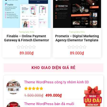
5
5
sao
sao
Template Kits
Template Kits
Finable – Online Payment
Prometix – Digital Marketing
Gateway & Fintech Elementor
Agency Elementor Template
Template Kit
Kit
Được
Được
89.000
₫
89.000
₫
xếp
xếp
hạng
hạng
0
0
KHO GIAO DIỆN GIÁ RẺ
5
5
sao
sao
Theme WordPress công ty nhôm kính 03
5.00
9
trên 5
Giá
Giá
1.500.000
₫
499.000
₫
dựa trên
gốc
hiện
đánh giá
Theme WordPress bán đá muối
là:
tại