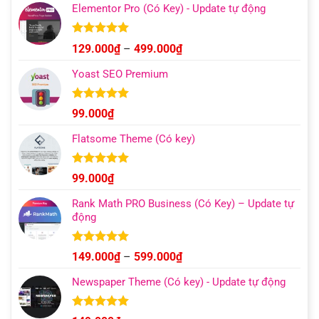
Elementor Pro (Có Key) - Update tự động
Được xếp
Khoảng
129.000
₫
–
499.000
₫
hạng
4.93
giá:
5 sao
Yoast SEO Premium
từ
129.000₫
đến
Được xếp
99.000
₫
hạng
4.96
499.000₫
5 sao
Flatsome Theme (Có key)
Được xếp
99.000
₫
hạng
4.95
5 sao
Rank Math PRO Business (Có Key) – Update tự
động
Được xếp
Khoảng
149.000
₫
–
599.000
₫
hạng
5.00
giá:
5 sao
Newspaper Theme (Có key) - Update tự động
từ
149.000₫
đến
Được xếp