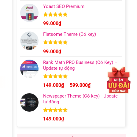
giá:
5 sao
Yoast SEO Premium
từ
129.000₫
đến
Được xếp
99.000
₫
hạng
4.96
499.000₫
5 sao
Flatsome Theme (Có key)
Được xếp
99.000
₫
hạng
4.95
5 sao
Rank Math PRO Business (Có Key) –
Update tự động
Được xếp
Khoảng
149.000
₫
–
599.000
₫
hạng
5.00
giá:
5 sao
Newspaper Theme (Có key) - Update
từ
tự động
149.000₫
đến
599.000₫
Được xếp
149.000
₫
hạng
4.92
5 sao