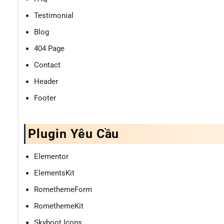
Testimonial
Blog
404 Page
Contact
Header
Footer
Plugin Yêu Cầu
Elementor
ElementsKit
RomethemeForm
RomethemeKit
Skyboot Icons