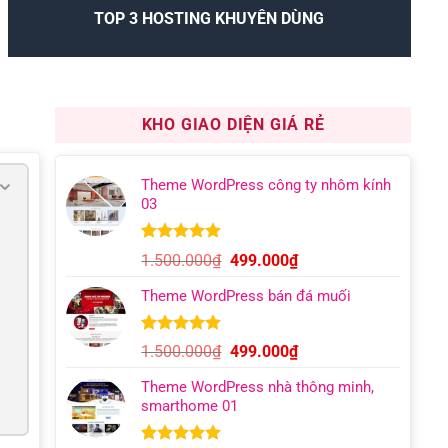
TOP 3 HOSTING KHUYÊN DÙNG
KHO GIAO DIỆN GIÁ RẺ
Theme WordPress công ty nhôm kính
03
5.00
9
trên 5
Giá
Giá
1.500.000
₫
499.000
₫
dựa trên
gốc
hiện
đánh giá
Theme WordPress bán đá muối
là:
tại
1.500.000₫.
là:
499.000₫.
5.00
8
trên 5
Giá
Giá
1.500.000
₫
499.000
₫
dựa trên
gốc
hiện
đánh giá
Theme WordPress nhà thông minh,
là:
tại
smarthome 01
1.500.000₫.
là:
499.000₫.