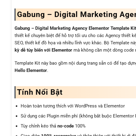
Gabung – Digital Marketing Age
Gabung – Digital Marketing Agency Elementor Template Ki
thiết kế chuyên biệt để hỗ trợ tối ưu cho các Agency thiết kế
SEO, thiết kế đồ họa và nhiều lĩnh vực khác. Bộ Template n
kỳ dễ tùy biến với Elementor
mà không cần một dòng code nào
Template Kit này bao gồm nội dung trang sẵn có để tạo dự
Hello Elementor
.
Tính Nổi Bật
Hoàn toàn tương thích với WordPress và Elementor
Sử dụng các Plugin miễn phí (không bắt buộc Elementor 
Tùy chỉnh kéo thả
no-code
100%
Giao diện
100% responsive
và thân thiện với thiết bị di 