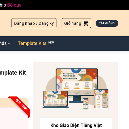
ship
Bỏ qua
Đăng nhập / Đăng ký
Giỏ hàng
TẢI XUỐNG
nds
Template Kits
mplate Kit
QUÀ TẶNG
Kho Giao Diện Tiếng Việt