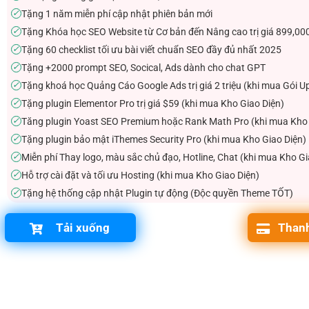
Tặng 1 năm miễn phí cập nhật phiên bản mới
✓
Tặng Khóa học SEO Website từ Cơ bản đến Nâng cao trị giá 899,00
✓
Tặng 60 checklist tối ưu bài viết chuẩn SEO đầy đủ nhất 2025
✓
Tặng +2000 prompt SEO, Socical, Ads dành cho chat GPT
✓
Tặng khoá học Quảng Cáo Google Ads trị giá 2 triệu (khi mua Gói U
✓
Tặng plugin Elementor Pro trị giá $59 (khi mua Kho Giao Diện)
✓
Tăng plugin Yoast SEO Premium hoặc Rank Math Pro (khi mua Kho 
✓
Tặng plugin bảo mật iThemes Security Pro (khi mua Kho Giao Diện)
✓
Miễn phí Thay logo, màu sắc chủ đạo, Hotline, Chat (khi mua Kho Gi
✓
Hỗ trợ cài đặt và tối ưu Hosting (khi mua Kho Giao Diện)
✓
Tặng hệ thống cập nhật Plugin tự động (Độc quyền Theme TỐT)
✓
Tải xuống
Thanh