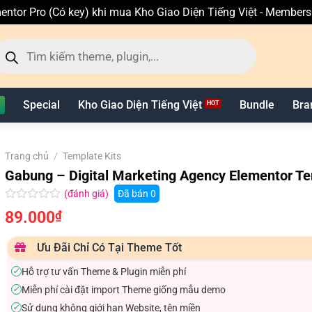
entor Pro (Có key) khi mua Kho Giao Diện Tiếng Việt - Member
ìm
ếm
n
hẩm
Special
Kho Giao Diện Tiếng Việt
Bundle
Bra
Trang chủ
/
Template Kits
Gabung – Digital Marketing Agency Elementor Te
(đánh giá)
Đã bán
0
Được
89.000
₫
xếp
hạng
0.0
Ưu Đãi Chỉ Có Tại Theme Tốt
5
sao
Hỗ trợ tư vấn Theme & Plugin miễn phí
✓
Miễn phí cài đặt import Theme giống mẫu demo
✓
Sử dụng không giới hạn Website, tên miền
✓