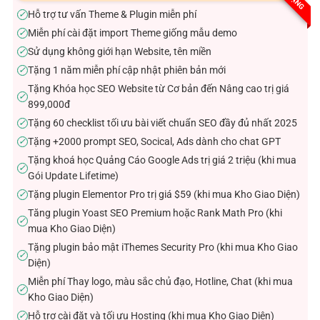
sao
Hỗ trợ tư vấn Theme & Plugin miễn phí
✓
Miễn phí cài đặt import Theme giống mẫu demo
✓
Sử dụng không giới hạn Website, tên miền
✓
Tặng 1 năm miễn phí cập nhật phiên bản mới
✓
Tặng Khóa học SEO Website từ Cơ bản đến Nâng cao trị giá
✓
899,000đ
Tặng 60 checklist tối ưu bài viết chuẩn SEO đầy đủ nhất 2025
✓
Tặng +2000 prompt SEO, Socical, Ads dành cho chat GPT
✓
Tặng khoá học Quảng Cáo Google Ads trị giá 2 triệu (khi mua
✓
Gói Update Lifetime)
Tặng plugin Elementor Pro trị giá $59 (khi mua Kho Giao Diện)
✓
Tăng plugin Yoast SEO Premium hoặc Rank Math Pro (khi
✓
mua Kho Giao Diện)
Tặng plugin bảo mật iThemes Security Pro (khi mua Kho Giao
✓
Diện)
Miễn phí Thay logo, màu sắc chủ đạo, Hotline, Chat (khi mua
✓
Kho Giao Diện)
Hỗ trợ cài đặt và tối ưu Hosting (khi mua Kho Giao Diện)
✓