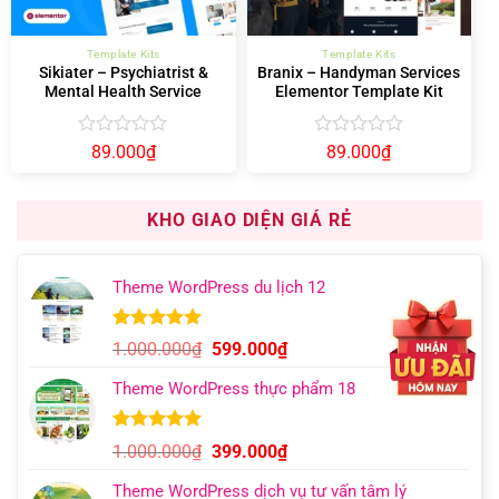
Template Kits
Template Kits
Sikiater – Psychiatrist &
Branix – Handyman Services
Mental Health Service
Elementor Template Kit
Elementor Template Kit
Được
Được
89.000
₫
89.000
₫
xếp
xếp
hạng
hạng
0
0
KHO GIAO DIỆN GIÁ RẺ
5
5
sao
sao
Theme WordPress du lịch 12
5.00
9
trên 5
Giá
Giá
1.000.000
₫
599.000
₫
dựa trên
gốc
hiện
đánh giá
Theme WordPress thực phẩm 18
là:
tại
1.000.000₫.
là:
599.000₫.
5.00
6
trên 5
Giá
Giá
1.000.000
₫
399.000
₫
dựa trên
gốc
hiện
đánh giá
Theme WordPress dịch vụ tư vấn tâm lý
là:
tại