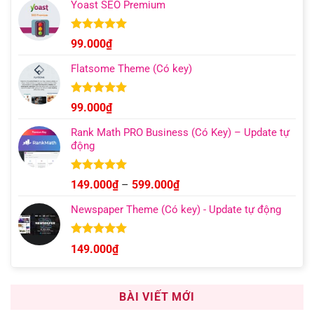
Yoast SEO Premium
từ
129.000₫
đến
Được xếp
99.000
₫
hạng
4.96
499.000₫
5 sao
Flatsome Theme (Có key)
Được xếp
99.000
₫
hạng
4.95
5 sao
Rank Math PRO Business (Có Key) – Update tự
động
Được xếp
Khoảng
149.000
₫
–
599.000
₫
hạng
5.00
giá:
5 sao
Newspaper Theme (Có key) - Update tự động
từ
149.000₫
đến
Được xếp
149.000
₫
hạng
4.92
599.000₫
5 sao
BÀI VIẾT MỚI