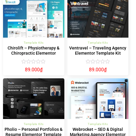
Template Kits
Template Kits
Chirolift – Physiotherapy &
Ventravel – Traveling Agency
Chiropractic Elementor
Elementor Template Kit
Template Kit
Được
Được
89.000
₫
89.000
₫
xếp
xếp
hạng
hạng
0
0
5
5
sao
sao
Template Kits
Template Kits
Pholio – Personal Portfolios &
Webrocket – SEO & Digital
Resume Elementor Template
Marketing Agency Elementor