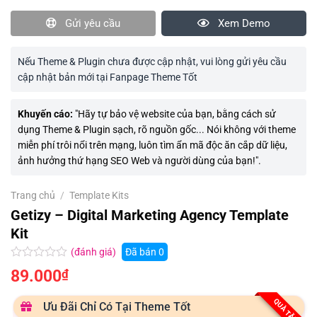
Gửi yêu cầu
Xem Demo
Nếu Theme & Plugin chưa được cập nhật, vui lòng gửi yêu cầu
cập nhật bản mới tại Fanpage Theme Tốt
Khuyến cáo:
"Hãy tự bảo vệ website của bạn, bằng cách sử
dụng Theme & Plugin sạch, rõ nguồn gốc... Nói không với theme
miễn phí trôi nổi trên mạng, luôn tìm ẩn mã độc ăn cắp dữ liệu,
ảnh hưởng thứ hạng SEO Web và người dùng của bạn!".
Trang chủ
/
Template Kits
Getizy – Digital Marketing Agency Template
Kit
(đánh giá)
Đã bán
0
Được
89.000
₫
xếp
hạng
0.0
QUÀ TẶNG
Ưu Đãi Chỉ Có Tại Theme Tốt
5