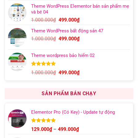
gốc
hiện
đánh giá
Theme WordPress Elementor bán sản phẩm mẹ
là:
tại
và bé 04
1.000.000₫.
là:
Giá
Giá
1.000.000
₫
499.000
₫
599.000₫.
gốc
hiện
Theme WordPress bất động sản 47
là:
tại
Giá
Giá
1.000.000
₫
499.000
₫
1.000.000₫.
là:
gốc
hiện
499.000₫.
là:
tại
Theme wordpress bảo hiểm 02
1.000.000₫.
là:
499.000₫.
5.00
13
trên 5
Giá
Giá
1.000.000
₫
499.000
₫
dựa trên
gốc
hiện
đánh giá
là:
tại
1.000.000₫.
là:
SẢN PHẨM BÁN CHẠY
499.000₫.
Elementor Pro (Có Key) - Update tự động
Được xếp
Khoảng
129.000
₫
–
499.000
₫
hạng
4.93
giá:
5 sao