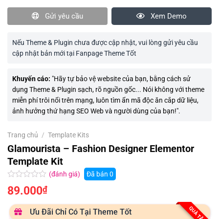
Gửi yêu cầu
Xem Demo
Nếu Theme & Plugin chưa được cập nhật, vui lòng gửi yêu cầu
cập nhật bản mới tại Fanpage Theme Tốt
Khuyến cáo:
"Hãy tự bảo vệ website của bạn, bằng cách sử
dụng Theme & Plugin sạch, rõ nguồn gốc... Nói không với theme
miễn phí trôi nổi trên mạng, luôn tìm ẩn mã độc ăn cắp dữ liệu,
ảnh hưởng thứ hạng SEO Web và người dùng của bạn!".
Trang chủ
/
Template Kits
Glamourista – Fashion Designer Elementor
Template Kit
(đánh giá)
Đã bán
0
Được
89.000
₫
xếp
hạng
0.0
QUÀ TẶNG
Ưu Đãi Chỉ Có Tại Theme Tốt
5