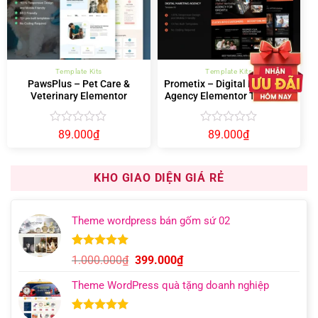
Template Kits
Template Kits
PawsPlus – Pet Care &
Prometix – Digital Marketing
Veterinary Elementor
Agency Elementor Template
Template Kit
Kit
Được
Được
89.000
₫
89.000
₫
xếp
xếp
hạng
hạng
0
0
KHO GIAO DIỆN GIÁ RẺ
5
5
sao
sao
Theme wordpress bán gốm sứ 02
5.00
8
trên 5
Giá
Giá
1.000.000
₫
399.000
₫
dựa trên
gốc
hiện
đánh giá
Theme WordPress quà tặng doanh nghiệp
là:
tại
1.000.000₫.
là: