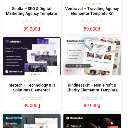
Template Kits
Template Kits
Seolla – SEO & Digital
Ventravel – Traveling Agency
Marketing Agency Template
Elementor Template Kit
Kit
Được
Được
89.000
₫
89.000
₫
xếp
xếp
hạng
hạng
0
0
5
5
sao
sao
Template Kits
Template Kits
Infetech – Technology & IT
KindnessKit – Non-Profit &
Solutions Elementor
Charity Elementor Template
Template Kit
Kit – Donation & Fundraising
Được
Được
89.000
₫
89.000
₫
xếp
xếp
hạng
hạng
0
0
5
5
sao
sao