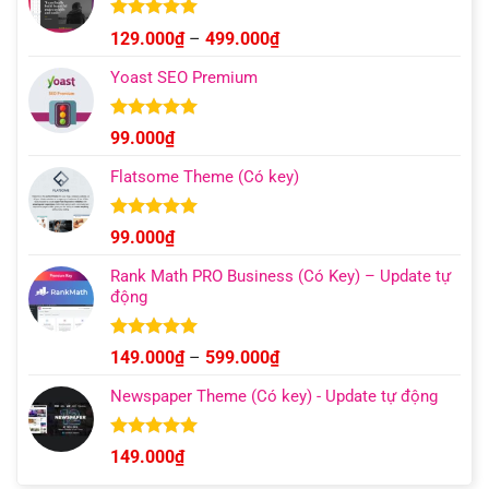
Được xếp
Khoảng
129.000
₫
–
499.000
₫
hạng
4.93
giá:
5 sao
Yoast SEO Premium
từ
129.000₫
đến
Được xếp
99.000
₫
hạng
4.96
499.000₫
5 sao
Flatsome Theme (Có key)
Được xếp
99.000
₫
hạng
4.95
5 sao
Rank Math PRO Business (Có Key) – Update tự
động
Được xếp
Khoảng
149.000
₫
–
599.000
₫
hạng
5.00
giá:
5 sao
Newspaper Theme (Có key) - Update tự động
từ
149.000₫
đến
Được xếp
149.000
₫
hạng
4.92
599.000₫
5 sao