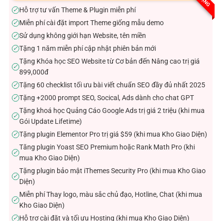
sao
Hỗ trợ tư vấn Theme & Plugin miễn phí
✓
Miễn phí cài đặt import Theme giống mẫu demo
✓
Sử dụng không giới hạn Website, tên miền
✓
Tặng 1 năm miễn phí cập nhật phiên bản mới
✓
Tặng Khóa học SEO Website từ Cơ bản đến Nâng cao trị giá
✓
899,000đ
Tặng 60 checklist tối ưu bài viết chuẩn SEO đầy đủ nhất 2025
✓
Tặng +2000 prompt SEO, Socical, Ads dành cho chat GPT
✓
Tặng khoá học Quảng Cáo Google Ads trị giá 2 triệu (khi mua
✓
Gói Update Lifetime)
Tặng plugin Elementor Pro trị giá $59 (khi mua Kho Giao Diện)
✓
Tăng plugin Yoast SEO Premium hoặc Rank Math Pro (khi
✓
mua Kho Giao Diện)
Tặng plugin bảo mật iThemes Security Pro (khi mua Kho Giao
✓
Diện)
Miễn phí Thay logo, màu sắc chủ đạo, Hotline, Chat (khi mua
✓
Kho Giao Diện)
Hỗ trợ cài đặt và tối ưu Hosting (khi mua Kho Giao Diện)
✓