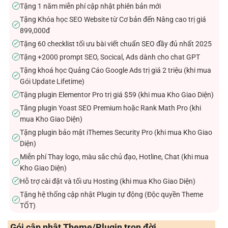
Tặng 1 năm miễn phí cập nhật phiên bản mới
✓
Tặng Khóa học SEO Website từ Cơ bản đến Nâng cao trị giá
✓
899,000đ
Tặng 60 checklist tối ưu bài viết chuẩn SEO đầy đủ nhất 2025
✓
Tặng +2000 prompt SEO, Socical, Ads dành cho chat GPT
✓
Tặng khoá học Quảng Cáo Google Ads trị giá 2 triệu (khi mua
✓
Gói Update Lifetime)
Tặng plugin Elementor Pro trị giá $59 (khi mua Kho Giao Diện)
✓
Tăng plugin Yoast SEO Premium hoặc Rank Math Pro (khi
✓
mua Kho Giao Diện)
Tặng plugin bảo mật iThemes Security Pro (khi mua Kho Giao
✓
Diện)
Miễn phí Thay logo, màu sắc chủ đạo, Hotline, Chat (khi mua
✓
Kho Giao Diện)
Hỗ trợ cài đặt và tối ưu Hosting (khi mua Kho Giao Diện)
✓
Tặng hệ thống cập nhật Plugin tự động (Độc quyền Theme
✓
TỐT)
Gói cập nhật Theme/Plugin trọn đời