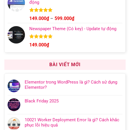
động
Được xếp
Khoảng
149.000
₫
–
599.000
₫
hạng
5.00
giá:
5 sao
Newspaper Theme (Có key) - Update tự động
từ
149.000₫
đến
Được xếp
149.000
₫
hạng
4.92
599.000₫
5 sao
BÀI VIẾT MỚI
Elementor trong WordPress là gì? Cách sử dụng
Elementor?
Black Friday 2025
10021 Worker Deployment Error là gì? Cách khắc
phục lỗi hiệu quả