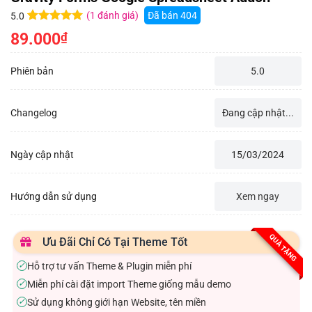
(
1
đánh giá)
Đã bán
404
5.0
5.0
1
trên 5
89.000
₫
dựa trên
đánh giá
Phiên bản
5.0
Changelog
Đang cập nhật...
Ngày cập nhật
15/03/2024
Hướng dẫn sử dụng
Xem ngay
QUÀ TẶNG
Ưu Đãi Chỉ Có Tại Theme Tốt
Hỗ trợ tư vấn Theme & Plugin miễn phí
✓
Miễn phí cài đặt import Theme giống mẫu demo
✓
Sử dụng không giới hạn Website, tên miền
✓