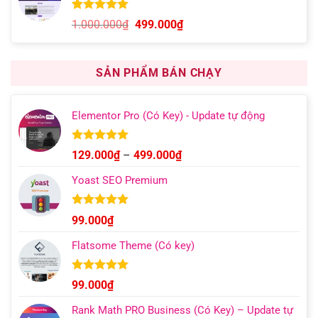
1.000.000₫.
là:
499.000₫.
5.00
10
trên 5
Giá
Giá
1.000.000
₫
499.000
₫
dựa trên
gốc
hiện
đánh giá
là:
tại
1.000.000₫.
là:
SẢN PHẨM BÁN CHẠY
499.000₫.
Elementor Pro (Có Key) - Update tự động
Được xếp
Khoảng
129.000
₫
–
499.000
₫
hạng
4.93
giá:
5 sao
Yoast SEO Premium
từ
129.000₫
đến
Được xếp
99.000
₫
hạng
4.96
499.000₫
5 sao
Flatsome Theme (Có key)
Được xếp
99.000
₫
hạng
4.95
5 sao
Rank Math PRO Business (Có Key) – Update tự