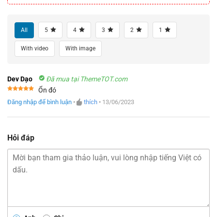
All
5
4
3
2
1
With video
With image
Dev Dạo
Đã mua tại ThemeTOT.com
Ổn đó
Được xếp
Đăng nhập để bình luận
•
thích
•
13/06/2023
hạng
5
5
sao
Hỏi đáp