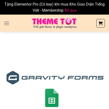
Tặng Elementor Pro (Có key) khi mua Kho Giao Diện Tiếng
Việt - Membership
Bỏ qua
Skip
to
content