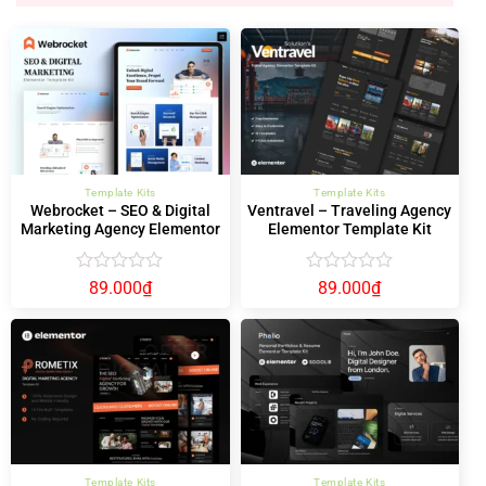
Template Kits
Template Kits
Webrocket – SEO & Digital
Ventravel – Traveling Agency
Marketing Agency Elementor
Elementor Template Kit
Template Kit
Được
Được
89.000
₫
89.000
₫
xếp
xếp
hạng
hạng
0
0
5
5
sao
sao
Template Kits
Template Kits