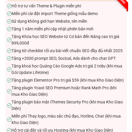
sao
Hỗ trợ tư vấn Theme & Plugin miễn phí
✓
Miễn phí cài đặt import Theme giống mẫu demo
✓
Sử dụng không giới hạn Website, tên miền
✓
Tặng 1 năm miễn phí cập nhật phiên bản mới
✓
Tặng Khóa học SEO Website từ Cơ bản đến Nâng cao trị giá
✓
899,000đ
Tặng 60 checklist tối ưu bài viết chuẩn SEO đầy đủ nhất 2025
✓
Tặng +2000 prompt SEO, Socical, Ads dành cho chat GPT
✓
Tặng khoá học Quảng Cáo Google Ads trị giá 2 triệu (khi mua
✓
Gói Update Lifetime)
Tặng plugin Elementor Pro trị giá $59 (khi mua Kho Giao Diện)
✓
Tăng plugin Yoast SEO Premium hoặc Rank Math Pro (khi
✓
mua Kho Giao Diện)
Tặng plugin bảo mật iThemes Security Pro (khi mua Kho Giao
✓
Diện)
Miễn phí Thay logo, màu sắc chủ đạo, Hotline, Chat (khi mua
✓
Kho Giao Diện)
Hỗ trợ cài đặt và tối ưu Hosting (khi mua Kho Giao Diện)
✓