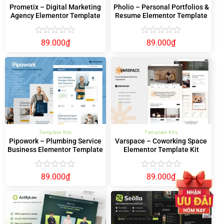
Prometix – Digital Marketing
Pholio – Personal Portfolios &
Agency Elementor Template
Resume Elementor Template
Kit
Kit
Được
Được
89.000
₫
89.000
₫
xếp
xếp
hạng
hạng
0
0
5
5
sao
sao
Template Kits
Template Kits
Pipowork – Plumbing Service
Varspace – Coworking Space
Business Elementor Template
Elementor Template Kit
Kits
Được
Được
89.000
₫
89.000
₫
xếp
xếp
hạng
hạng
0
0
5
5
sao
sao