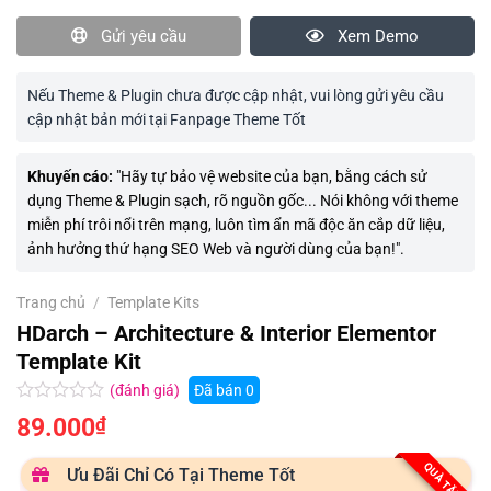
Gửi yêu cầu
Xem Demo
Nếu Theme & Plugin chưa được cập nhật, vui lòng gửi yêu cầu
cập nhật bản mới tại Fanpage Theme Tốt
Khuyến cáo:
"Hãy tự bảo vệ website của bạn, bằng cách sử
dụng Theme & Plugin sạch, rõ nguồn gốc... Nói không với theme
miễn phí trôi nổi trên mạng, luôn tìm ẩn mã độc ăn cắp dữ liệu,
ảnh hưởng thứ hạng SEO Web và người dùng của bạn!".
Trang chủ
/
Template Kits
HDarch – Architecture & Interior Elementor
Template Kit
(đánh giá)
Đã bán
0
Được
89.000
₫
xếp
hạng
0.0
QUÀ TẶNG
Ưu Đãi Chỉ Có Tại Theme Tốt
5