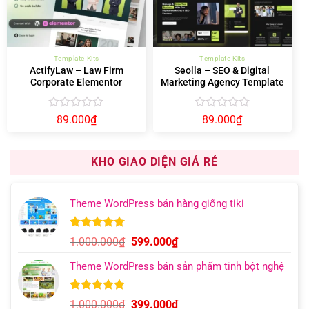
Template Kits
Template Kits
ActifyLaw – Law Firm
Seolla – SEO & Digital
Corporate Elementor
Marketing Agency Template
Template Kit
Kit
Được
Được
89.000
₫
89.000
₫
xếp
xếp
hạng
hạng
0
0
KHO GIAO DIỆN GIÁ RẺ
5
5
sao
sao
Theme WordPress bán hàng giống tiki
5.00
11
trên 5
Giá
Giá
1.000.000
₫
599.000
₫
dựa trên
gốc
hiện
đánh giá
Theme WordPress bán sản phẩm tinh bột nghệ
là:
tại
1.000.000₫.
là:
599.000₫.
5.00
6
trên 5
Giá
Giá
1.000.000
₫
399.000
₫