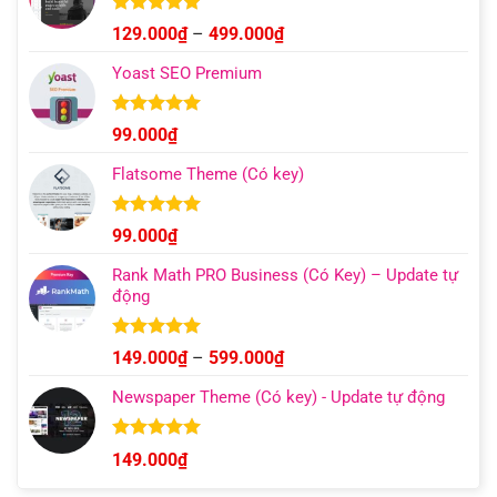
Được xếp
Khoảng
129.000
₫
–
499.000
₫
hạng
4.93
giá:
5 sao
Yoast SEO Premium
từ
129.000₫
đến
Được xếp
99.000
₫
hạng
4.96
499.000₫
5 sao
Flatsome Theme (Có key)
Được xếp
99.000
₫
hạng
4.95
5 sao
Rank Math PRO Business (Có Key) – Update tự
động
Được xếp
Khoảng
149.000
₫
–
599.000
₫
hạng
5.00
giá:
5 sao
Newspaper Theme (Có key) - Update tự động
từ
149.000₫
đến
Được xếp
149.000
₫
hạng
4.92
599.000₫
5 sao