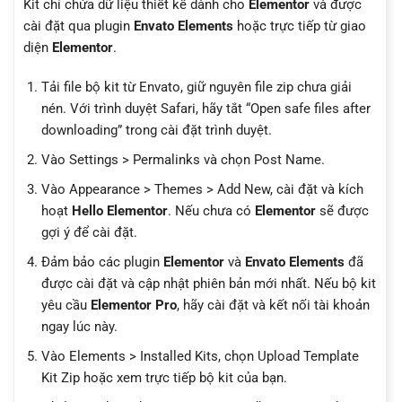
Kit chỉ chứa dữ liệu thiết kế dành cho
Elementor
và được
cài đặt qua plugin
Envato Elements
hoặc trực tiếp từ giao
diện
Elementor
.
Tải file bộ kit từ Envato, giữ nguyên file zip chưa giải
nén. Với trình duyệt Safari, hãy tắt “Open safe files after
downloading” trong cài đặt trình duyệt.
Vào Settings > Permalinks và chọn Post Name.
Vào Appearance > Themes > Add New, cài đặt và kích
hoạt
Hello Elementor
. Nếu chưa có
Elementor
sẽ được
gợi ý để cài đặt.
Đảm bảo các plugin
Elementor
và
Envato Elements
đã
được cài đặt và cập nhật phiên bản mới nhất. Nếu bộ kit
yêu cầu
Elementor Pro
, hãy cài đặt và kết nối tài khoản
ngay lúc này.
Vào Elements > Installed Kits, chọn Upload Template
Kit Zip hoặc xem trực tiếp bộ kit của bạn.