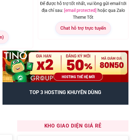
Để được hỗ trợ tốt nhất, vui lòng gửi email tới
địa chỉ sau:
[email protected]
hoặc qua Zalo
Theme Tốt
Chat hỗ trợ trực tuyến
n)
TOP 3 HOSTING KHUYÊN DÙNG
KHO GIAO DIỆN GIÁ RẺ