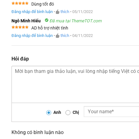
Dùng tốt đó
Được xếp
Đăng nhập để bình luận
•
thích
•
05/11/2022
hạng
5
5
sao
Ngô Minh Hiếu
Đã mua tại ThemeTOT.com
AD hỗ trợ nhiệt tình
Được xếp
Đăng nhập để bình luận
•
thích
•
04/11/2022
hạng
5
5
sao
Hỏi đáp
Anh
Chị
Không có bình luận nào