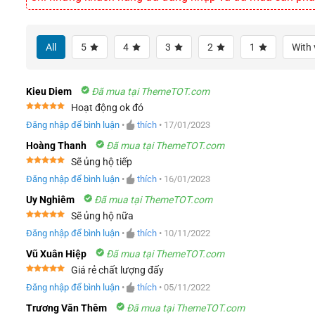
All
5
4
3
2
1
With 
Kieu Diem
Đã mua tại ThemeTOT.com
Hoạt động ok đó
Được xếp
Đăng nhập để bình luận
•
thích
•
17/01/2023
hạng
5
5
sao
Hoàng Thanh
Đã mua tại ThemeTOT.com
Sẽ ủng hộ tiếp
Được xếp
Đăng nhập để bình luận
•
thích
•
16/01/2023
hạng
5
5
sao
Uy Nghiêm
Đã mua tại ThemeTOT.com
Sẽ ủng hộ nữa
Được xếp
Đăng nhập để bình luận
•
thích
•
10/11/2022
hạng
5
5
sao
Vũ Xuân Hiệp
Đã mua tại ThemeTOT.com
Giá rẻ chất lượng đấy
Được xếp
Đăng nhập để bình luận
•
thích
•
05/11/2022
hạng
5
5
sao
Trương Văn Thêm
Đã mua tại ThemeTOT.com