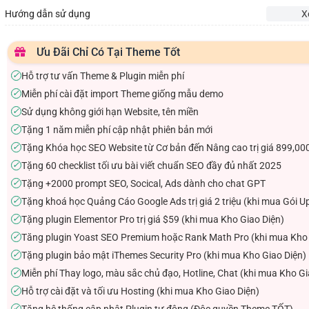
Hướng dẫn sử dụng
X
Ưu Đãi Chỉ Có Tại Theme Tốt
Hỗ trợ tư vấn Theme & Plugin miễn phí
✓
Miễn phí cài đặt import Theme giống mẫu demo
✓
Sử dụng không giới hạn Website, tên miền
✓
Tặng 1 năm miễn phí cập nhật phiên bản mới
✓
Tặng Khóa học SEO Website từ Cơ bản đến Nâng cao trị giá 899,00
✓
Tặng 60 checklist tối ưu bài viết chuẩn SEO đầy đủ nhất 2025
✓
Tặng +2000 prompt SEO, Socical, Ads dành cho chat GPT
✓
Tặng khoá học Quảng Cáo Google Ads trị giá 2 triệu (khi mua Gói U
✓
Tặng plugin Elementor Pro trị giá $59 (khi mua Kho Giao Diện)
✓
Tăng plugin Yoast SEO Premium hoặc Rank Math Pro (khi mua Kho 
✓
Tặng plugin bảo mật iThemes Security Pro (khi mua Kho Giao Diện)
✓
Miễn phí Thay logo, màu sắc chủ đạo, Hotline, Chat (khi mua Kho Gi
✓
Hỗ trợ cài đặt và tối ưu Hosting (khi mua Kho Giao Diện)
✓
Tặng hệ thống cập nhật Plugin tự động (Độc quyền Theme TỐT)
✓