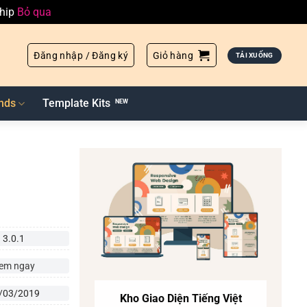
ship
Bỏ qua
Đăng nhập / Đăng ký
Giỏ hàng
TẢI XUỐNG
nds
Template Kits
3.0.1
em ngay
/03/2019
Kho Giao Diện Tiếng Việt