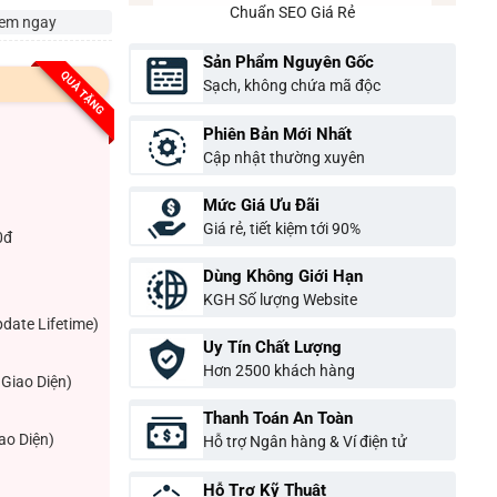
Chuẩn SEO Giá Rẻ
em ngay
Sản Phẩm Nguyên Gốc
QUÀ TẶNG
Sạch, không chứa mã độc
Phiên Bản Mới Nhất
Cập nhật thường xuyên
Mức Giá Ưu Đãi
Giá rẻ, tiết kiệm tới 90%
0đ
Dùng Không Giới Hạn
KGH Số lượng Website
pdate Lifetime)
Uy Tín Chất Lượng
Hơn 2500 khách hàng
Giao Diện)
Thanh Toán An Toàn
ao Diện)
Hỗ trợ Ngân hàng & Ví điện tử
Hỗ Trợ Kỹ Thuật