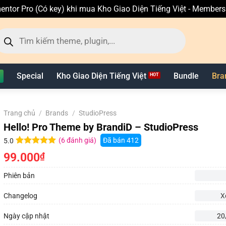
entor Pro (Có key) khi mua Kho Giao Diện Tiếng Việt - Member
ìm
ếm
n
hẩm
Special
Kho Giao Diện Tiếng Việt
Bundle
Bra
Trang chủ
/
Brands
/
StudioPress
Hello! Pro Theme by BrandiD – StudioPress
(
6
đánh giá)
Đã bán
412
5.0
5.0
6
trên 5
99.000
₫
dựa trên
đánh giá
Phiên bản
Changelog
X
Ngày cập nhật
20