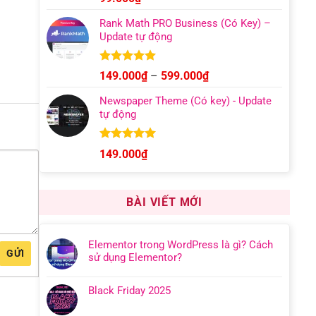
hạng
4.95
5 sao
Rank Math PRO Business (Có Key) –
Update tự động
Được xếp
Khoảng
149.000
₫
–
599.000
₫
hạng
5.00
giá:
5 sao
Newspaper Theme (Có key) - Update
từ
tự động
149.000₫
đến
599.000₫
Được xếp
149.000
₫
hạng
4.92
5 sao
BÀI VIẾT MỚI
Elementor trong WordPress là gì? Cách
GỬI
sử dụng Elementor?
Black Friday 2025