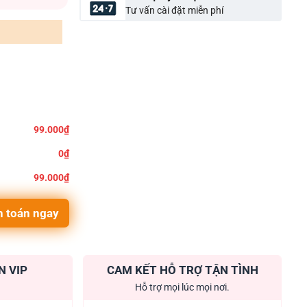
Tư vấn cài đặt miễn phí
99.000₫
0₫
99.000₫
 toán ngay
N VIP
CAM KẾT HỖ TRỢ TẬN TÌNH
Hỗ trợ mọi lúc mọi nơi.