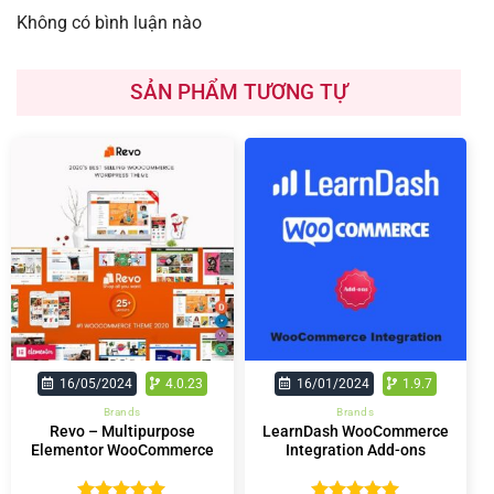
Không có bình luận nào
SẢN PHẨM TƯƠNG TỰ
16/05/2024
4.0.23
16/01/2024
1.9.7
Brands
Brands
Revo – Multipurpose
LearnDash WooCommerce
Elementor WooCommerce
Integration Add-ons
WordPress Theme