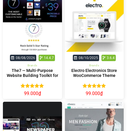
08/08/2026
14.4.7
08/10/2025
3.6.4
Brands
Brands
The7 — Multi-Purpose
Electro Electronics Store
Website Building Toolkit for
WooCommerce Theme
WordPress
Được xếp
Được xếp
99.000
₫
99.000
₫
hạng
5.00
hạng
5.00
5 sao
5 sao