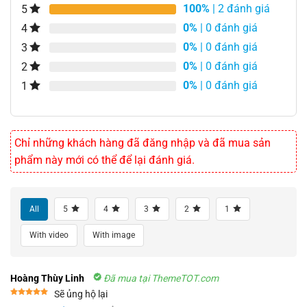
100%
| 2 đánh giá
5
0%
| 0 đánh giá
4
0%
| 0 đánh giá
3
0%
| 0 đánh giá
2
0%
| 0 đánh giá
1
Chỉ những khách hàng đã đăng nhập và đã mua sản
phẩm này mới có thể để lại đánh giá.
All
5
4
3
2
1
With video
With image
Hoàng Thùy Linh
Đã mua tại ThemeTOT.com
Sẽ ủng hộ lại
Được xếp