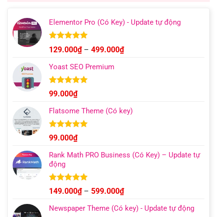
499.000₫.
Elementor Pro (Có Key) - Update tự động
Được xếp
Khoảng
129.000
₫
–
499.000
₫
hạng
4.93
giá:
5 sao
Yoast SEO Premium
từ
129.000₫
đến
Được xếp
99.000
₫
hạng
4.96
499.000₫
5 sao
Flatsome Theme (Có key)
Được xếp
99.000
₫
hạng
4.95
5 sao
Rank Math PRO Business (Có Key) – Update tự
động
Được xếp
Khoảng
149.000
₫
–
599.000
₫
hạng
5.00
giá:
5 sao
Newspaper Theme (Có key) - Update tự động
từ