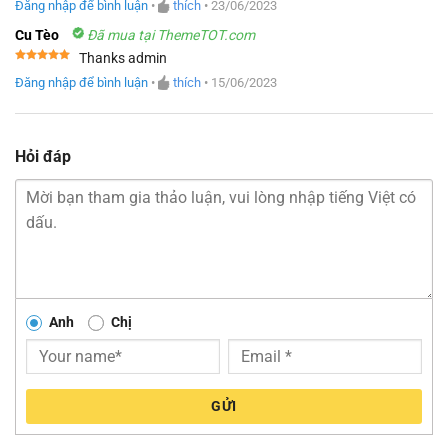
Đăng nhập để bình luận
•
thích
•
23/06/2023
hạng
5
5
sao
Cu Tèo
Đã mua tại ThemeTOT.com
Thanks admin
Được xếp
Đăng nhập để bình luận
•
thích
•
15/06/2023
hạng
5
5
sao
Hỏi đáp
Anh
Chị
GỬI