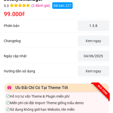
(
2
đánh giá)
Đã bán
227
5.0
5.0
2
trên 5
99.000
₫
dựa trên
đánh giá
Phiên bản
1.3.8
Changelog
Xem ngay
Ngày cập nhật
04/06/2025
Hướng dẫn sử dụng
Xem ngay
QUÀ TẶNG
Ưu Đãi Chỉ Có Tại Theme Tốt
Hỗ trợ tư vấn Theme & Plugin miễn phí
✓
Miễn phí cài đặt import Theme giống mẫu demo
✓
Sử dụng không giới hạn Website, tên miền
✓