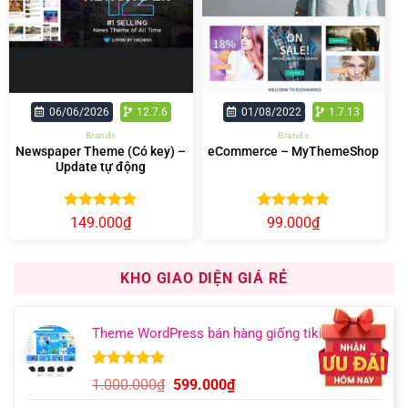
06/06/2026
12.7.6
01/08/2022
1.7.13
Brands
Brands
Newspaper Theme (Có key) –
eCommerce – MyThemeShop
Update tự động
Được xếp
Được xếp
149.000
₫
99.000
₫
hạng
4.92
hạng
5.00
5 sao
5 sao
KHO GIAO DIỆN GIÁ RẺ
Theme WordPress bán hàng giống tiki
5.00
11
trên 5
Giá
Giá
1.000.000
₫
599.000
₫
dựa trên
gốc
hiện