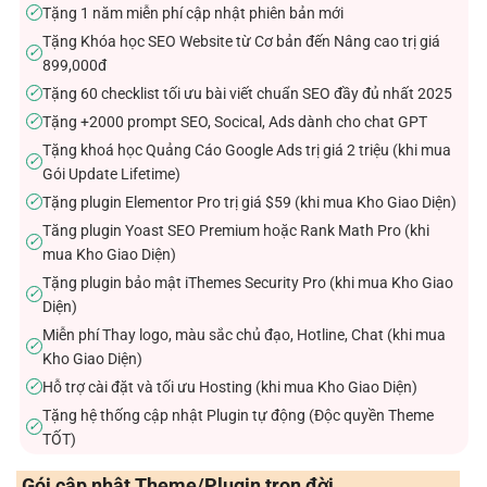
Tặng 1 năm miễn phí cập nhật phiên bản mới
✓
Tặng Khóa học SEO Website từ Cơ bản đến Nâng cao trị giá
✓
899,000đ
Tặng 60 checklist tối ưu bài viết chuẩn SEO đầy đủ nhất 2025
✓
Tặng +2000 prompt SEO, Socical, Ads dành cho chat GPT
✓
Tặng khoá học Quảng Cáo Google Ads trị giá 2 triệu (khi mua
✓
Gói Update Lifetime)
Tặng plugin Elementor Pro trị giá $59 (khi mua Kho Giao Diện)
✓
Tăng plugin Yoast SEO Premium hoặc Rank Math Pro (khi
✓
mua Kho Giao Diện)
Tặng plugin bảo mật iThemes Security Pro (khi mua Kho Giao
✓
Diện)
Miễn phí Thay logo, màu sắc chủ đạo, Hotline, Chat (khi mua
✓
Kho Giao Diện)
Hỗ trợ cài đặt và tối ưu Hosting (khi mua Kho Giao Diện)
✓
Tặng hệ thống cập nhật Plugin tự động (Độc quyền Theme
✓
TỐT)
Gói cập nhật Theme/Plugin trọn đời