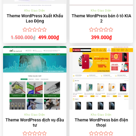
Kho Giao Diện
Kho Giao Diện
Theme WordPress Xuất Khẩu
Theme WordPress bán ô tô KIA
Lao Động
2
Được
Được
Giá
Giá
1.500.000
499.000
₫
399.000
₫
₫
gốc
hiện
xếp
xếp
là:
tại
hạng
hạng
1.500.000₫.
là:
0
0
499.000₫.
5
5
sao
sao
Kho Giao Diện
Kho Giao Diện
Theme WordPress dịch vụ đầu
Theme WordPress bán điện
tư
thoại