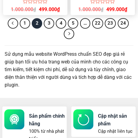
Được
Được
Giá
Giá
Giá
Giá
1.000.000
499.000
₫
1.000.000
499.000
₫
₫
₫
gốc
hiện
gốc
hiện
xếp
xếp
là:
tại
là:
tại
hạng
hạng
1.000.000₫.
là:
1.000.000₫.
là:
1
2
3
4
5
…
22
23
24
0
0
499.000₫.
499.
5
5
sao
sao
Sử dụng mẫu website WordPress chuẩn SEO đẹp giá rẻ
giúp bạn tối ưu hóa trang web của mình cho các công cụ
tìm kiếm, tiết kiệm chi phí, dễ sử dụng và tùy chỉnh, giao
diện thân thiện với người dùng và tích hợp dễ dàng với các
plugin.
Sản phẩm chính
Cập nhật sản
hãng
phẩm
100% từ nhà phát
Cập nhật liên tục