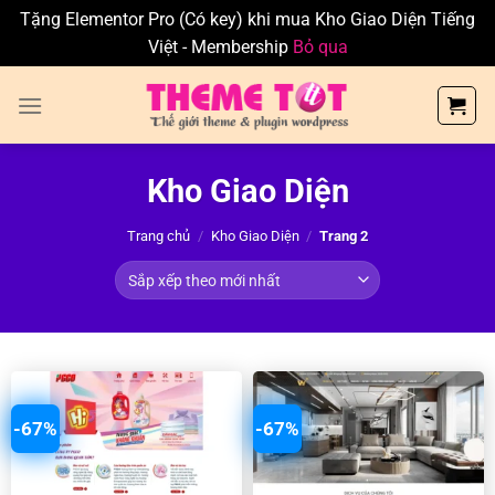
Tặng Elementor Pro (Có key) khi mua Kho Giao Diện Tiếng
Việt - Membership
Bỏ qua
Skip
to
content
Kho Giao Diện
Trang chủ
/
Kho Giao Diện
/
Trang 2
-67%
-67%