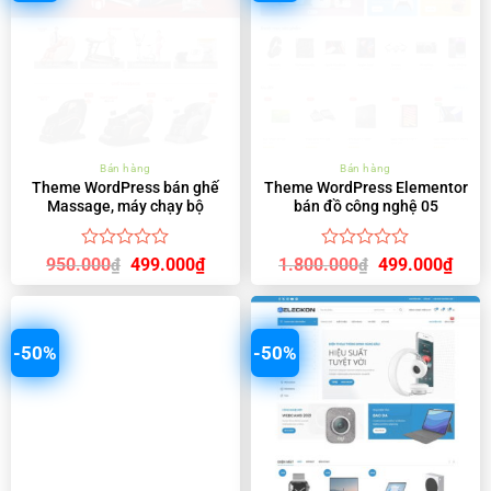
Bán hàng
Bán hàng
Theme WordPress bán ghế
Theme WordPress Elementor
Massage, máy chạy bộ
bán đồ công nghệ 05
Được
Được
Giá
Giá
Giá
Giá
950.000
499.000
₫
1.800.000
499.000
₫
₫
₫
gốc
hiện
gốc
hiện
xếp
xếp
là:
tại
là:
tại
hạng
hạng
950.000₫.
là:
1.800.000₫.
là:
0
0
499.000₫.
499.
5
5
sao
sao
-50%
-50%