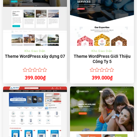
Kho Giao Diện
Kho Giao Diện
Theme WordPress Giới Thiệu
Theme WordPress xây dựng 07
Công Ty 5
Được
Được
399.000
₫
399.000
₫
xếp
xếp
hạng
hạng
0
0
5
5
sao
sao