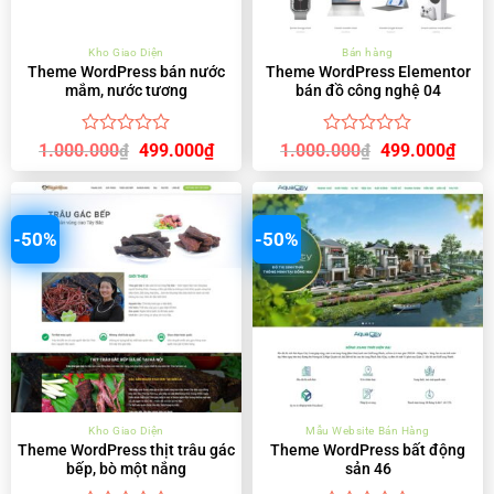
Kho Giao Diện
Bán hàng
Theme WordPress bán nước
Theme WordPress Elementor
mắm, nước tương
bán đồ công nghệ 04
Được
Được
Giá
Giá
Giá
Giá
1.000.000
499.000
₫
1.000.000
499.000
₫
₫
₫
gốc
hiện
gốc
hiện
xếp
xếp
là:
tại
là:
tại
hạng
hạng
1.000.000₫.
là:
1.000.000₫.
là:
0
0
499.000₫.
499.
5
5
sao
sao
-50%
-50%
Kho Giao Diện
Mẫu Website Bán Hàng
Theme WordPress thịt trâu gác
Theme WordPress bất động
bếp, bò một nắng
sản 46