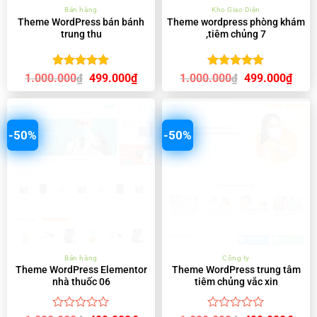
Bán hàng
Kho Giao Diện
Theme WordPress bán bánh
Theme wordpress phòng khám
trung thu
,tiêm chủng 7
Được xếp
Được xếp
Giá
Giá
Giá
Giá
1.000.000
499.000
₫
1.000.000
499.000
₫
₫
₫
gốc
hiện
gốc
hiện
hạng
5.00
hạng
5.00
là:
tại
là:
tại
5 sao
5 sao
1.000.000₫.
là:
1.000.000₫.
là:
499.000₫.
499.
-50%
-50%
Bán hàng
Công ty
Theme WordPress Elementor
Theme WordPress trung tâm
nhà thuốc 06
tiêm chủng vắc xin