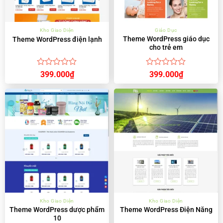
Kho Giao Diện
Giáo Dục
Theme WordPress giáo dục
Theme WordPress điện lạnh
cho trẻ em
Được
Được
399.000
₫
399.000
₫
xếp
xếp
hạng
hạng
0
0
5
5
sao
sao
Kho Giao Diện
Kho Giao Diện
Theme WordPress dược phẩm
Theme WordPress Điện Năng
10