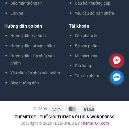
Bảo mật thông tin
Câu hỏi thường gặp
Liên hệ
Yêu cầu đổi sản phẩm
Hướng dẫn cơ bản
Tài khoản
Hướng dẫn kỹ thuật
Sản phẩm lẻ
Hướng dẫn tải sản phẩm
Bộ sản phẩm
Hướng dẫn cập nhật sản
Membership
.
phẩm
Giỏ hàng
Yêu cầu cập nhật sản phẩm
Tải sản phẩm
.
Blog hướng dẫn
ID: 2609
THEMETOT - THẾ GIỚI THEME & PLUGIN WORDPRESS
Copyright © 2026 - DESIGNED BY
ThemeTOT.com