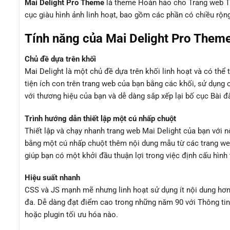
Mai Delight Pro Theme
là theme Hoàn hảo cho Trang web Th
cục giàu hình ảnh linh hoạt, bao gồm các phần có chiều rộn
Tính năng của Mai Delight Pro Them
Chủ đề dựa trên khối
Mai Delight là một chủ đề dựa trên khối linh hoạt và có th
tiện ích con trên trang web của bạn bằng các khối, sử dụng 
với thương hiệu của bạn và dễ dàng sắp xếp lại bố cục Bài đ
Trình hướng dẫn thiết lập một cú nhấp chuột
Thiết lập và chạy nhanh trang web Mai Delight của bạn với n
bằng một cú nhấp chuột thêm nội dung mẫu từ các trang web 
giúp bạn có một khởi đầu thuận lợi trong việc định cấu hình
Hiệu suất nhanh
CSS và JS mạnh mẽ nhưng linh hoạt sử dụng ít nội dung hơn 
đa. Dễ dàng đạt điểm cao trong những năm 90 với Thông tin
hoặc plugin tối ưu hóa nào.