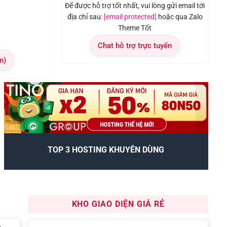
Để được hỗ trợ tốt nhất, vui lòng gửi email tới
địa chỉ sau:
[email protected]
hoặc qua Zalo
Theme Tốt
Chat hỗ trợ trực tuyến
n)
TOP 3 HOSTING KHUYÊN DÙNG
KHO GIAO DIỆN GIÁ RẺ