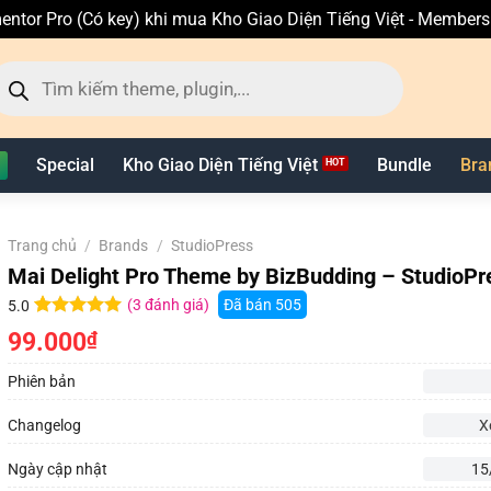
entor Pro (Có key) khi mua Kho Giao Diện Tiếng Việt - Member
ìm
ếm
n
hẩm
Special
Kho Giao Diện Tiếng Việt
Bundle
Bra
Trang chủ
/
Brands
/
StudioPress
Mai Delight Pro Theme by BizBudding – StudioPr
(
3
đánh giá)
Đã bán
505
5.0
5.0
3
trên 5
99.000
₫
dựa trên
đánh giá
Phiên bản
Changelog
X
Ngày cập nhật
15