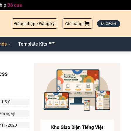
ship
Bỏ qua
Đăng nhập / Đăng ký
Giỏ hàng
TẢI XUỐNG
nds
Template Kits
ess
1.3.0
em ngay
/11/2020
Kho Giao Diện Tiếng Việt