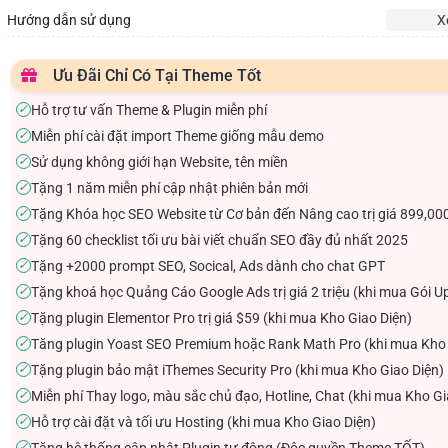
Hướng dẫn sử dụng
X
Ưu Đãi Chỉ Có Tại Theme Tốt
Hỗ trợ tư vấn Theme & Plugin miễn phí
✓
Miễn phí cài đặt import Theme giống mẫu demo
✓
Sử dụng không giới hạn Website, tên miền
✓
Tặng 1 năm miễn phí cập nhật phiên bản mới
✓
Tặng Khóa học SEO Website từ Cơ bản đến Nâng cao trị giá 899,00
✓
Tặng 60 checklist tối ưu bài viết chuẩn SEO đầy đủ nhất 2025
✓
Tặng +2000 prompt SEO, Socical, Ads dành cho chat GPT
✓
Tặng khoá học Quảng Cáo Google Ads trị giá 2 triệu (khi mua Gói U
✓
Tặng plugin Elementor Pro trị giá $59 (khi mua Kho Giao Diện)
✓
Tăng plugin Yoast SEO Premium hoặc Rank Math Pro (khi mua Kho 
✓
Tặng plugin bảo mật iThemes Security Pro (khi mua Kho Giao Diện)
✓
Miễn phí Thay logo, màu sắc chủ đạo, Hotline, Chat (khi mua Kho Gi
✓
Hỗ trợ cài đặt và tối ưu Hosting (khi mua Kho Giao Diện)
✓
Tặng hệ thống cập nhật Plugin tự động (Độc quyền Theme TỐT)
✓