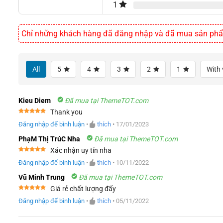
1
Chỉ những khách hàng đã đăng nhập và đã mua sản phẩm 
All
5
4
3
2
1
With 
Kieu Diem
Đã mua tại ThemeTOT.com
Thank you
Được xếp
Đăng nhập để bình luận
•
thích
•
17/01/2023
hạng
5
5
sao
PhạM Thị TrúC Nha
Đã mua tại ThemeTOT.com
Xác nhận uy tín nha
Được xếp
Đăng nhập để bình luận
•
thích
•
10/11/2022
hạng
5
5
sao
Vũ Minh Trung
Đã mua tại ThemeTOT.com
Giá rẻ chất lượng đấy
Được xếp
Đăng nhập để bình luận
•
thích
•
05/11/2022
hạng
5
5
sao