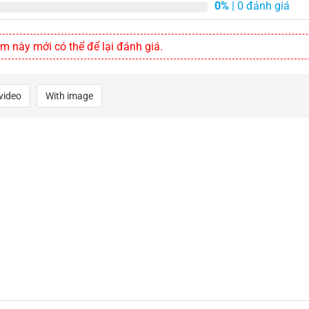
0%
| 0 đánh giá
này mới có thể để lại đánh giá.
video
With image