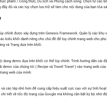
ực phẩm / Công thức, Du lịch và Phong cách sống. Chọn từ các b
g đầy đủ và các tùy chọn lưu trữ sẽ làm cho nội dung của bạn tỏa s
e
ể tùy chỉnh được xây dựng trên Genesis Framework. Quản lý các khu 
các kiểu khối dành riêng cho chủ đề để tùy chỉnh trang web cho phù
ăng và Trang dựa trên khối.
ội dung demo dựa trên khối có thể tùy chỉnh. Trình hướng dẫn cài đ
demo của chúng tôi ( Recipe và Travel Travel ) vào trang web của 
 trang web của mình.
và các tệp nhỏ hơn để cung cấp hiệu suất cực cao với sự linh hoạt 
 chi tiết về tốc độ trang của Google mà không cần bất kỳ bộ nhớ đ