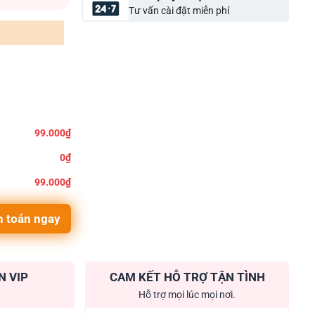
Tư vấn cài đặt miễn phí
99.000₫
0₫
99.000₫
 toán ngay
N VIP
CAM KẾT HỖ TRỢ TẬN TÌNH
Hỗ trợ mọi lúc mọi nơi.