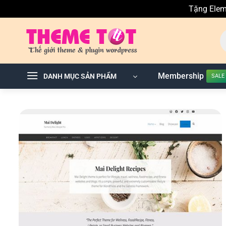
Tặng Elem
Skip
T
to
ki
sả
content
p
Membership
DANH MỤC SẢN PHẨM