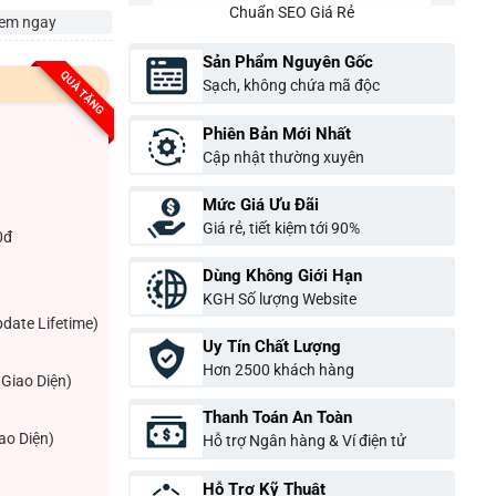
Chuẩn SEO Giá Rẻ
em ngay
Sản Phẩm Nguyên Gốc
QUÀ TẶNG
Sạch, không chứa mã độc
Phiên Bản Mới Nhất
Cập nhật thường xuyên
Mức Giá Ưu Đãi
Giá rẻ, tiết kiệm tới 90%
0đ
Dùng Không Giới Hạn
KGH Số lượng Website
pdate Lifetime)
Uy Tín Chất Lượng
Hơn 2500 khách hàng
Giao Diện)
Thanh Toán An Toàn
ao Diện)
Hỗ trợ Ngân hàng & Ví điện tử
Hỗ Trợ Kỹ Thuật