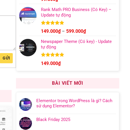
hạng
4.95
5 sao
Rank Math PRO Business (Có Key) –
Update tự động
Được xếp
Khoảng
149.000
₫
–
599.000
₫
hạng
5.00
giá:
5 sao
Newspaper Theme (Có key) - Update
từ
tự động
149.000₫
đến
GỬI
599.000₫
Được xếp
149.000
₫
hạng
4.92
5 sao
BÀI VIẾT MỚI
Elementor trong WordPress là gì? Cách
sử dụng Elementor?
Black Friday 2025