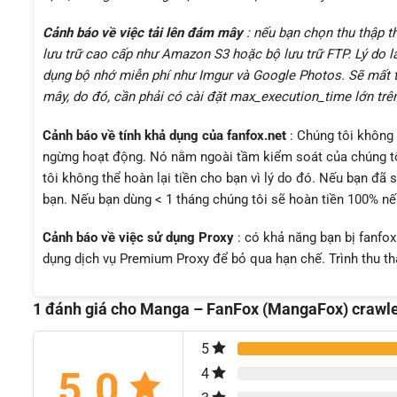
Cảnh báo về việc tải lên đám mây
: nếu bạn chọn thu thập th
lưu trữ cao cấp như Amazon S3 hoặc bộ lưu trữ FTP. Lý do l
dụng bộ nhớ miễn phí như Imgur và Google Photos. Sẽ mất th
mây, do đó, cần phải có cài đặt max_execution_time lớn trên
Cảnh báo về tính khả dụng của fanfox.net
: Chúng tôi không 
ngừng hoạt động. Nó nằm ngoài tầm kiểm soát của chúng tôi.
tôi không thể hoàn lại tiền cho bạn vì lý do đó. Nếu bạn đã 
bạn. Nếu bạn dùng < 1 tháng chúng tôi sẽ hoàn tiền 100% nế
Cảnh báo về việc sử dụng Proxy
: có khả năng bạn bị fanfox
dụng dịch vụ Premium Proxy để bỏ qua hạn chế. Trình thu thậ
1 đánh giá cho
Manga – FanFox (MangaFox) crawl
5
5.0
4