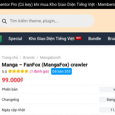
entor Pro (Có key) khi mua Kho Giao Diện Tiếng Việt - Member
ìm
ếm
n
hẩm
Special
Kho Giao Diện Tiếng Việt
Bundle
Bra
Trang chủ
/
Brands
/
Mangabooth
Manga – FanFox (MangaFox) crawler
(
1
đánh giá)
Đã bán
355
5.0
5.0
1
trên 5
99.000
₫
dựa trên
đánh giá
Phiên bản
Changelog
Đang
Ngày cập nhật
11