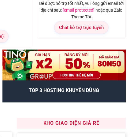
Để được hỗ trợ tốt nhất, vui lòng gửi email tới
địa chỉ sau:
[email protected]
hoặc qua Zalo
Theme Tốt
Chat hỗ trợ trực tuyến
n)
TOP 3 HOSTING KHUYÊN DÙNG
KHO GIAO DIỆN GIÁ RẺ