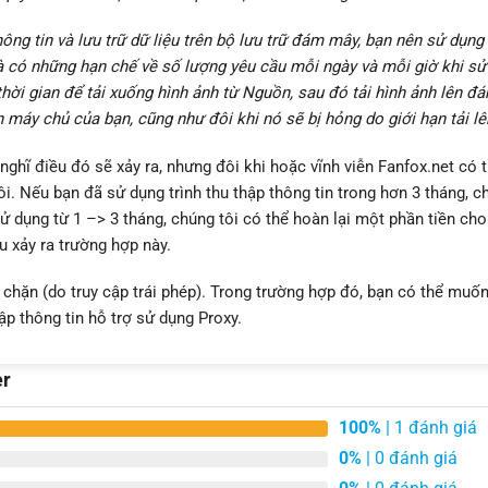
ông tin và lưu trữ dữ liệu trên bộ lưu trữ đám mây, bạn nên sử dụng
à có những hạn chế về số lượng yêu cầu mỗi ngày và mỗi giờ khi sử
ời gian để tải xuống hình ảnh từ Nguồn, sau đó tải hình ảnh lên đ
 máy chủ của bạn, cũng như đôi khi nó sẽ bị hỏng do giới hạn tải l
nghĩ điều đó sẽ xảy ra, nhưng đôi khi hoặc vĩnh viễn Fanfox.net có 
 Nếu bạn đã sử dụng trình thu thập thông tin trong hơn 3 tháng, c
sử dụng từ 1 –> 3 tháng, chúng tôi có thể hoàn lại một phần tiền cho
u xảy ra trường hợp này.
 chặn (do truy cập trái phép). Trong trường hợp đó, bạn có thể muố
p thông tin hỗ trợ sử dụng Proxy.
er
100%
| 1 đánh giá
0%
| 0 đánh giá