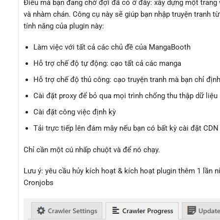
Điều mà bạn đang chờ đợi đã có ở đây: xây dựng một trang w
và nhàm chán. Công cụ này sẽ giúp bạn nhập truyện tranh t
tính năng của plugin này:
Làm việc với tất cả các chủ đề của MangaBooth
Hỗ trợ chế độ tự động: cạo tất cả các manga
Hỗ trợ chế độ thủ công: cạo truyện tranh mà bạn chỉ địn
Cài đặt proxy để bỏ qua mọi trình chống thu thập dữ liệu
Cài đặt công việc định kỳ
Tải trực tiếp lên đám mây nếu bạn có bất kỳ cài đặt CDN
Chỉ cần một cú nhấp chuột và để nó chạy.
Lưu ý: yêu cầu hủy kích hoạt & kích hoạt plugin thêm 1 lần 
Cronjobs