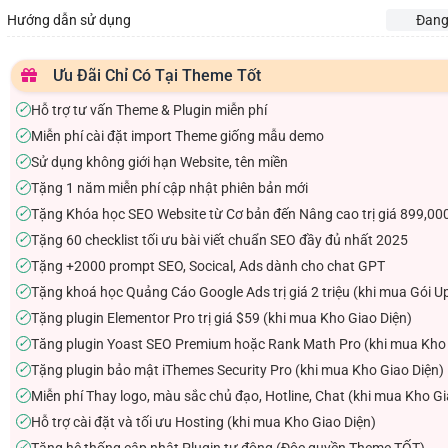
Hướng dẫn sử dụng
Đang
Ưu Đãi Chỉ Có Tại Theme Tốt
Hỗ trợ tư vấn Theme & Plugin miễn phí
✓
Miễn phí cài đặt import Theme giống mẫu demo
✓
Sử dụng không giới hạn Website, tên miền
✓
Tặng 1 năm miễn phí cập nhật phiên bản mới
✓
Tặng Khóa học SEO Website từ Cơ bản đến Nâng cao trị giá 899,00
✓
Tặng 60 checklist tối ưu bài viết chuẩn SEO đầy đủ nhất 2025
✓
Tặng +2000 prompt SEO, Socical, Ads dành cho chat GPT
✓
Tặng khoá học Quảng Cáo Google Ads trị giá 2 triệu (khi mua Gói U
✓
Tặng plugin Elementor Pro trị giá $59 (khi mua Kho Giao Diện)
✓
Tăng plugin Yoast SEO Premium hoặc Rank Math Pro (khi mua Kho 
✓
Tặng plugin bảo mật iThemes Security Pro (khi mua Kho Giao Diện)
✓
Miễn phí Thay logo, màu sắc chủ đạo, Hotline, Chat (khi mua Kho Gi
✓
Hỗ trợ cài đặt và tối ưu Hosting (khi mua Kho Giao Diện)
✓
Tặng hệ thống cập nhật Plugin tự động (Độc quyền Theme TỐT)
✓