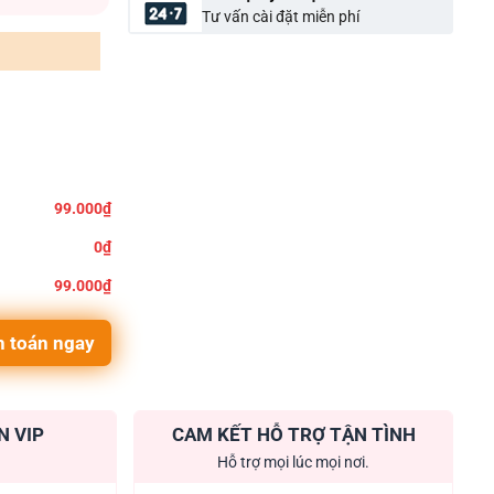
Tư vấn cài đặt miễn phí
99.000₫
0₫
99.000₫
 toán ngay
N VIP
CAM KẾT HỖ TRỢ TẬN TÌNH
Hỗ trợ mọi lúc mọi nơi.