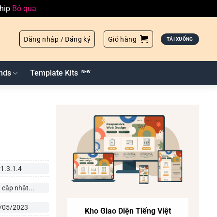
ship
Bỏ qua
Đăng nhập / Đăng ký
Giỏ hàng
TẢI XUỐNG
nds
Template Kits
v1.3.1.4
 cập nhật...
/05/2023
Kho Giao Diện Tiếng Việt