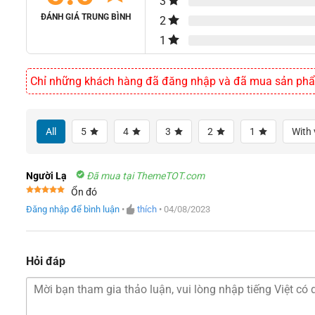
3
ĐÁNH GIÁ TRUNG BÌNH
2
1
Chỉ những khách hàng đã đăng nhập và đã mua sản phẩm 
All
5
4
3
2
1
With 
Người Lạ
Đã mua tại ThemeTOT.com
Ổn đó
Được xếp
Đăng nhập để bình luận
•
thích
•
04/08/2023
hạng
5
5
sao
Hỏi đáp