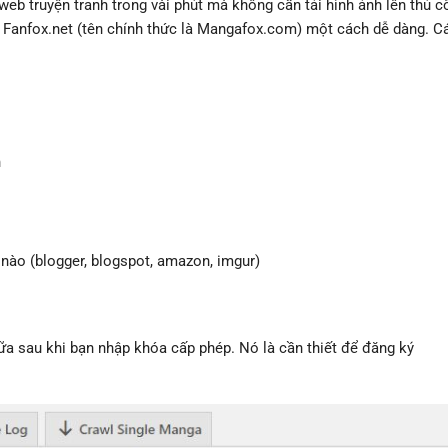
eb truyện tranh trong vài phút mà không cần tải hình ảnh lên thủ c
ừ Fanfox.net (tên chính thức là Mangafox.com) một cách dễ dàng. C
h
 nào (blogger, blogspot, amazon, imgur)
nữa sau khi bạn nhập khóa cấp phép. Nó là cần thiết để đăng ký