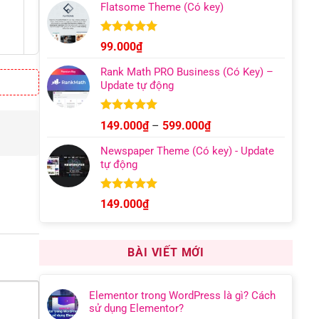
5 sao
Flatsome Theme (Có key)
Được xếp
99.000
₫
hạng
4.95
5 sao
Rank Math PRO Business (Có Key) –
Update tự động
Được xếp
Khoảng
149.000
₫
–
599.000
₫
hạng
5.00
giá:
5 sao
Newspaper Theme (Có key) - Update
từ
tự động
149.000₫
đến
599.000₫
Được xếp
149.000
₫
hạng
4.92
5 sao
BÀI VIẾT MỚI
Elementor trong WordPress là gì? Cách
sử dụng Elementor?