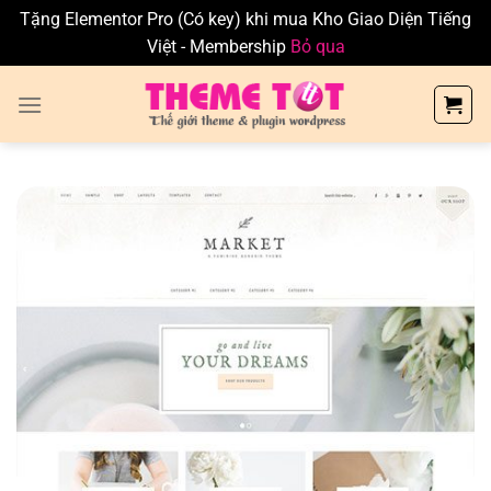
Tặng Elementor Pro (Có key) khi mua Kho Giao Diện Tiếng
Việt - Membership
Bỏ qua
Skip
to
content