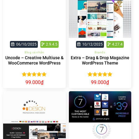
06/10/2025
2.9.4.5
10/12/2025
4.27.4
Blog cá nhân
Brands
Uncode – Creative Multiuse &
Extra – Drag & Drop Magazine
WooCommerce WordPress
WordPress Theme
Theme
Được xếp
Được xếp
99.000
₫
99.000
₫
hạng
5.00
hạng
5.00
5 sao
5 sao