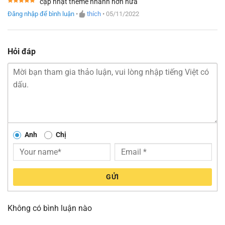
cập nhật theme nhanh hơn nữa
Được xếp
Đăng nhập để bình luận
•
thích
•
05/11/2022
hạng
5
5
sao
Hỏi đáp
Anh
Chị
GỬI
Không có bình luận nào