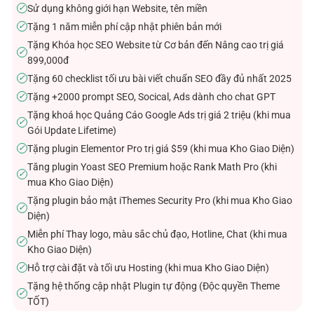
Sử dụng không giới hạn Website, tên miền
✓
Tặng 1 năm miễn phí cập nhật phiên bản mới
✓
Tặng Khóa học SEO Website từ Cơ bản đến Nâng cao trị giá
✓
899,000đ
Tặng 60 checklist tối ưu bài viết chuẩn SEO đầy đủ nhất 2025
✓
Tặng +2000 prompt SEO, Socical, Ads dành cho chat GPT
✓
Tặng khoá học Quảng Cáo Google Ads trị giá 2 triệu (khi mua
✓
Gói Update Lifetime)
Tặng plugin Elementor Pro trị giá $59 (khi mua Kho Giao Diện)
✓
Tăng plugin Yoast SEO Premium hoặc Rank Math Pro (khi
✓
mua Kho Giao Diện)
Tặng plugin bảo mật iThemes Security Pro (khi mua Kho Giao
✓
Diện)
Miễn phí Thay logo, màu sắc chủ đạo, Hotline, Chat (khi mua
✓
Kho Giao Diện)
Hỗ trợ cài đặt và tối ưu Hosting (khi mua Kho Giao Diện)
✓
Tặng hệ thống cập nhật Plugin tự động (Độc quyền Theme
✓
TỐT)