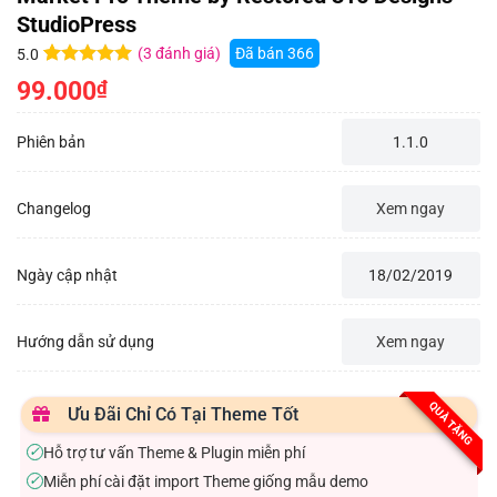
StudioPress
(
3
đánh giá)
Đã bán
366
5.0
5.0
3
trên 5
99.000
₫
dựa trên
đánh giá
Phiên bản
1.1.0
Changelog
Xem ngay
Ngày cập nhật
18/02/2019
Hướng dẫn sử dụng
Xem ngay
QUÀ TẶNG
Ưu Đãi Chỉ Có Tại Theme Tốt
Hỗ trợ tư vấn Theme & Plugin miễn phí
✓
Miễn phí cài đặt import Theme giống mẫu demo
✓