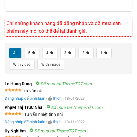
Chỉ những khách hàng đã đăng nhập và đã mua sản
phẩm này mới có thể để lại đánh giá.
All
5
4
3
2
1
With video
With image
Le Hung Dung
Đã mua tại ThemeTOT.com
tư vấn ok
Được xếp
Đăng nhập để bình luận
•
thích
•
18/01/2023
hạng
5
5
sao
PhạM Thị TrúC Nha
Đã mua tại ThemeTOT.com
Tư vấn nhiệt tình nhĩ
Được xếp
Đăng nhập để bình luận
•
thích
•
10/11/2022
hạng
5
5
sao
Uy Nghiêm
Đã mua tại ThemeTOT.com