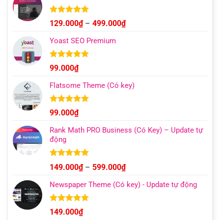
Được xếp
Khoảng
129.000
₫
–
499.000
₫
hạng
4.93
giá:
5 sao
Yoast SEO Premium
từ
129.000₫
đến
Được xếp
99.000
₫
hạng
4.96
499.000₫
5 sao
Flatsome Theme (Có key)
Được xếp
99.000
₫
hạng
4.95
5 sao
Rank Math PRO Business (Có Key) – Update tự
động
Được xếp
Khoảng
149.000
₫
–
599.000
₫
hạng
5.00
giá:
5 sao
Newspaper Theme (Có key) - Update tự động
từ
149.000₫
đến
Được xếp
149.000
₫
hạng
4.92
599.000₫