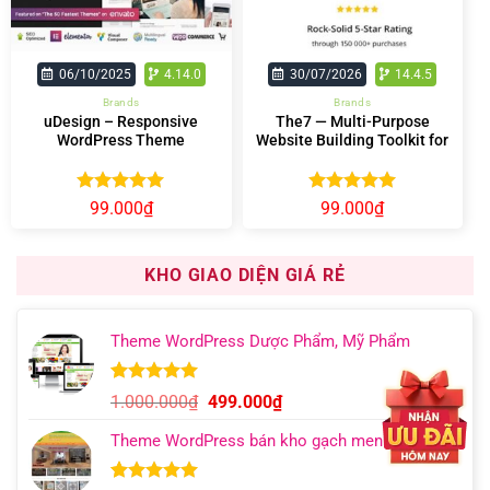
06/10/2025
4.14.0
30/07/2026
14.4.5
Brands
Brands
uDesign – Responsive
The7 — Multi-Purpose
WordPress Theme
Website Building Toolkit for
WordPress
Được xếp
Được xếp
99.000
₫
99.000
₫
hạng
5.00
hạng
5.00
5 sao
5 sao
KHO GIAO DIỆN GIÁ RẺ
Theme WordPress Dược Phẩm, Mỹ Phẩm
5.00
12
trên 5
Giá
Giá
1.000.000
₫
499.000
₫
dựa trên
gốc
hiện
đánh giá
Theme WordPress bán kho gạch men
là:
tại
1.000.000₫.
là: