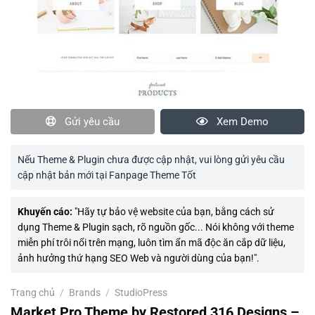
Gửi yêu cầu
Xem Demo
Nếu Theme & Plugin chưa được cập nhật, vui lòng gửi yêu cầu
cập nhật bản mới tại Fanpage Theme Tốt
Khuyến cáo:
"Hãy tự bảo vệ website của bạn, bằng cách sử
dụng Theme & Plugin sạch, rõ nguồn gốc... Nói không với theme
miễn phí trôi nổi trên mạng, luôn tìm ẩn mã độc ăn cắp dữ liệu,
ảnh hưởng thứ hạng SEO Web và người dùng của bạn!".
Trang chủ
/
Brands
/
StudioPress
Market Pro Theme by Restored 316 Designs –