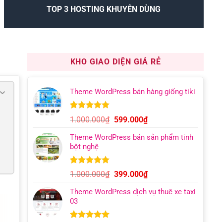
TOP 3 HOSTING KHUYÊN DÙNG
KHO GIAO DIỆN GIÁ RẺ
Theme WordPress bán hàng giống tiki
5.00
11
trên 5
Giá
Giá
1.000.000
₫
599.000
₫
dựa trên
gốc
hiện
đánh giá
Theme WordPress bán sản phẩm tinh
là:
tại
bột nghệ
1.000.000₫.
là:
599.000₫.
5.00
6
trên 5
Giá
Giá
1.000.000
₫
399.000
₫
dựa trên
gốc
hiện
đánh giá
Theme WordPress dịch vụ thuê xe taxi
là:
tại
03
1.000.000₫.
là:
399.000₫.