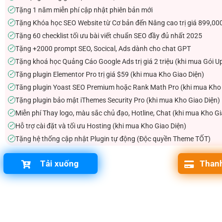
Tặng 1 năm miễn phí cập nhật phiên bản mới
✓
Tặng Khóa học SEO Website từ Cơ bản đến Nâng cao trị giá 899,00
✓
Tặng 60 checklist tối ưu bài viết chuẩn SEO đầy đủ nhất 2025
✓
Tặng +2000 prompt SEO, Socical, Ads dành cho chat GPT
✓
Tặng khoá học Quảng Cáo Google Ads trị giá 2 triệu (khi mua Gói U
✓
Tặng plugin Elementor Pro trị giá $59 (khi mua Kho Giao Diện)
✓
Tăng plugin Yoast SEO Premium hoặc Rank Math Pro (khi mua Kho 
✓
Tặng plugin bảo mật iThemes Security Pro (khi mua Kho Giao Diện)
✓
Miễn phí Thay logo, màu sắc chủ đạo, Hotline, Chat (khi mua Kho Gi
✓
Hỗ trợ cài đặt và tối ưu Hosting (khi mua Kho Giao Diện)
✓
Tặng hệ thống cập nhật Plugin tự động (Độc quyền Theme TỐT)
✓
Tải xuống
Thanh