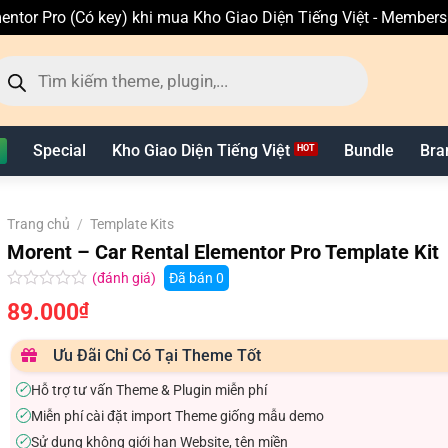
entor Pro (Có key) khi mua Kho Giao Diện Tiếng Việt - Member
ìm
ếm
n
hẩm
Special
Kho Giao Diện Tiếng Việt
Bundle
Bra
Trang chủ
/
Template Kits
Morent – Car Rental Elementor Pro Template Kit
(đánh giá)
Đã bán
0
Được
89.000
₫
xếp
hạng
0.0
Ưu Đãi Chỉ Có Tại Theme Tốt
5
sao
Hỗ trợ tư vấn Theme & Plugin miễn phí
✓
Miễn phí cài đặt import Theme giống mẫu demo
✓
Sử dụng không giới hạn Website, tên miền
✓