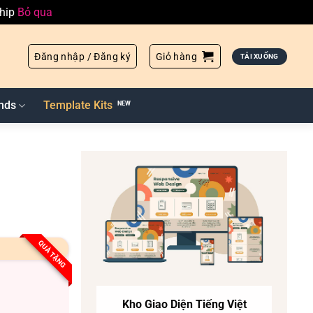
ship
Bỏ qua
Đăng nhập / Đăng ký
Giỏ hàng
TẢI XUỐNG
nds
Template Kits
QUÀ TẶNG
Kho Giao Diện Tiếng Việt