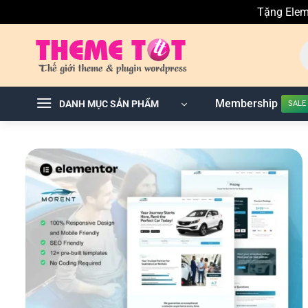
Tặng Elem
Skip
T
to
ki
sả
content
p
Membership
DANH MỤC SẢN PHẨM