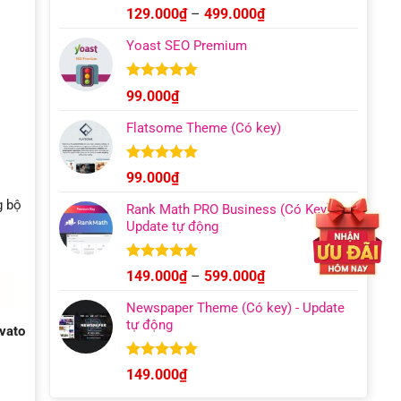
Được xếp
Khoảng
129.000
₫
–
499.000
₫
hạng
4.93
giá:
5 sao
Yoast SEO Premium
từ
129.000₫
đến
Được xếp
99.000
₫
hạng
4.96
499.000₫
5 sao
Flatsome Theme (Có key)
Được xếp
99.000
₫
hạng
4.95
5 sao
g bộ
Rank Math PRO Business (Có Key) –
Update tự động
Được xếp
Khoảng
149.000
₫
–
599.000
₫
hạng
5.00
giá:
5 sao
Newspaper Theme (Có key) - Update
từ
tự động
vato
149.000₫
đến
599.000₫
Được xếp
149.000
₫
hạng
4.92
5 sao