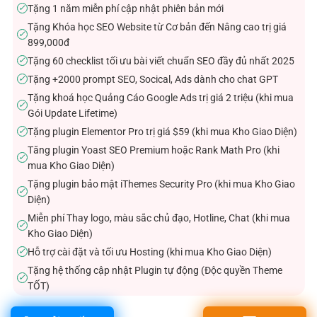
Tặng 1 năm miễn phí cập nhật phiên bản mới
✓
Tặng Khóa học SEO Website từ Cơ bản đến Nâng cao trị giá
✓
899,000đ
Tặng 60 checklist tối ưu bài viết chuẩn SEO đầy đủ nhất 2025
✓
Tặng +2000 prompt SEO, Socical, Ads dành cho chat GPT
✓
Tặng khoá học Quảng Cáo Google Ads trị giá 2 triệu (khi mua
✓
Gói Update Lifetime)
Tặng plugin Elementor Pro trị giá $59 (khi mua Kho Giao Diện)
✓
Tăng plugin Yoast SEO Premium hoặc Rank Math Pro (khi
✓
mua Kho Giao Diện)
Tặng plugin bảo mật iThemes Security Pro (khi mua Kho Giao
✓
Diện)
Miễn phí Thay logo, màu sắc chủ đạo, Hotline, Chat (khi mua
✓
Kho Giao Diện)
Hỗ trợ cài đặt và tối ưu Hosting (khi mua Kho Giao Diện)
✓
Tặng hệ thống cập nhật Plugin tự động (Độc quyền Theme
✓
TỐT)