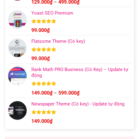
Được xếp
Khoảng
129.000
₫
–
499.000
₫
hạng
4.93
giá:
5 sao
Yoast SEO Premium
từ
129.000₫
đến
Được xếp
99.000
₫
hạng
4.96
499.000₫
5 sao
Flatsome Theme (Có key)
Được xếp
99.000
₫
hạng
4.95
5 sao
Rank Math PRO Business (Có Key) – Update tự
động
Được xếp
Khoảng
149.000
₫
–
599.000
₫
hạng
5.00
giá:
5 sao
Newspaper Theme (Có key) - Update tự động
từ
149.000₫
đến
Được xếp
149.000
₫
hạng
4.92
599.000₫
5 sao