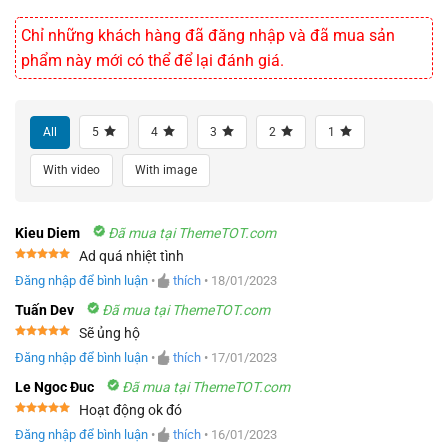
Chỉ những khách hàng đã đăng nhập và đã mua sản
phẩm này mới có thể để lại đánh giá.
All
5
4
3
2
1
With video
With image
Kieu Diem
Đã mua tại ThemeTOT.com
Ad quá nhiệt tình
Được xếp
Đăng nhập để bình luận
•
thích
•
18/01/2023
hạng
5
5
sao
Tuấn Dev
Đã mua tại ThemeTOT.com
Sẽ ủng hộ
Được xếp
Đăng nhập để bình luận
•
thích
•
17/01/2023
hạng
5
5
sao
Le Ngoc Đuc
Đã mua tại ThemeTOT.com
Hoạt động ok đó
Được xếp
Đăng nhập để bình luận
•
thích
•
16/01/2023
hạng
5
5
sao