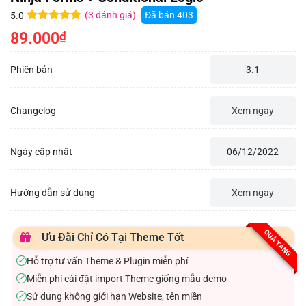
(
3
đánh giá)
Đã bán
403
5.0
5.0
3
trên 5
89.000
₫
dựa trên
đánh giá
Phiên bản
3.1
Changelog
Xem ngay
Ngày cập nhật
06/12/2022
Hướng dẫn sử dụng
Xem ngay
QUÀ TẶNG
Ưu Đãi Chỉ Có Tại Theme Tốt
Hỗ trợ tư vấn Theme & Plugin miễn phí
✓
Miễn phí cài đặt import Theme giống mẫu demo
✓
Sử dụng không giới hạn Website, tên miền
✓