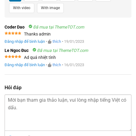
With video
With image
Coder Dao
Đã mua tại ThemeTOT.com
Thanks admin
Được xếp
Đăng nhập để bình luận
•
thích
•
19/01/2023
hạng
5
5
sao
Le Ngoc Đuc
Đã mua tại ThemeTOT.com
Ad quá nhiệt tình
Được xếp
Đăng nhập để bình luận
•
thích
•
16/01/2023
hạng
5
5
sao
Hỏi đáp