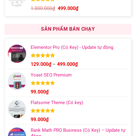
5.00
13
trên 5
Giá
Giá
1.000.000
₫
499.000
₫
dựa trên
gốc
hiện
đánh giá
là:
tại
1.000.000₫.
là:
SẢN PHẨM BÁN CHẠY
499.000₫.
Elementor Pro (Có Key) - Update tự động
Được xếp
Khoảng
129.000
₫
–
499.000
₫
hạng
4.93
giá:
5 sao
Yoast SEO Premium
từ
129.000₫
đến
Được xếp
99.000
₫
hạng
4.96
499.000₫
5 sao
Flatsome Theme (Có key)
Được xếp
99.000
₫
hạng
4.95
5 sao
Rank Math PRO Business (Có Key) – Update tự