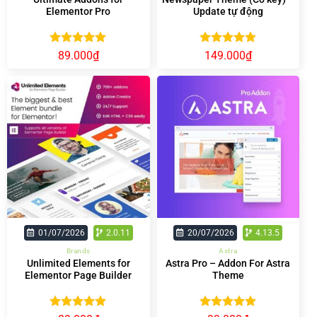
Elementor Pro
Update tự động
Được xếp
Được xếp
89.000
₫
149.000
₫
hạng
5.00
hạng
4.92
5 sao
5 sao
01/07/2026
2.0.11
20/07/2026
4.13.5
Brands
Astra
Unlimited Elements for
Astra Pro – Addon For Astra
Elementor Page Builder
Theme