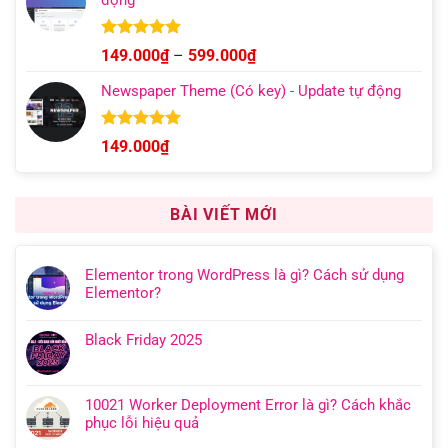
động
Được xếp
Khoảng
149.000
₫
–
599.000
₫
hạng
5.00
giá:
5 sao
Newspaper Theme (Có key) - Update tự động
từ
149.000₫
đến
Được xếp
149.000
₫
hạng
4.92
599.000₫
5 sao
BÀI VIẾT MỚI
Elementor trong WordPress là gì? Cách sử dụng
Elementor?
Black Friday 2025
10021 Worker Deployment Error là gì? Cách khắc
phục lỗi hiệu quả