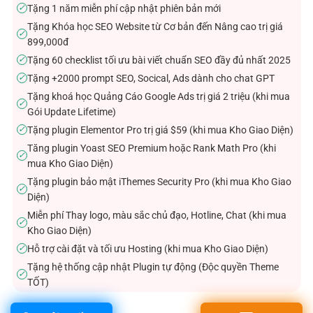
Tặng 1 năm miễn phí cập nhật phiên bản mới
✓
Tặng Khóa học SEO Website từ Cơ bản đến Nâng cao trị giá
✓
899,000đ
Tặng 60 checklist tối ưu bài viết chuẩn SEO đầy đủ nhất 2025
✓
Tặng +2000 prompt SEO, Socical, Ads dành cho chat GPT
✓
Tặng khoá học Quảng Cáo Google Ads trị giá 2 triệu (khi mua
✓
Gói Update Lifetime)
Tặng plugin Elementor Pro trị giá $59 (khi mua Kho Giao Diện)
✓
Tăng plugin Yoast SEO Premium hoặc Rank Math Pro (khi
✓
mua Kho Giao Diện)
Tặng plugin bảo mật iThemes Security Pro (khi mua Kho Giao
✓
Diện)
Miễn phí Thay logo, màu sắc chủ đạo, Hotline, Chat (khi mua
✓
Kho Giao Diện)
Hỗ trợ cài đặt và tối ưu Hosting (khi mua Kho Giao Diện)
✓
Tặng hệ thống cập nhật Plugin tự động (Độc quyền Theme
✓
TỐT)