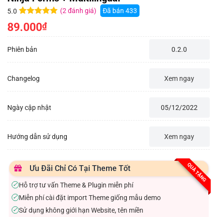
(
2
đánh giá)
Đã bán
433
5.0
5.0
2
trên 5
89.000
₫
dựa trên
đánh giá
Phiên bản
0.2.0
Changelog
Xem ngay
Ngày cập nhật
05/12/2022
Hướng dẫn sử dụng
Xem ngay
QUÀ TẶNG
Ưu Đãi Chỉ Có Tại Theme Tốt
Hỗ trợ tư vấn Theme & Plugin miễn phí
✓
Miễn phí cài đặt import Theme giống mẫu demo
✓
Sử dụng không giới hạn Website, tên miền
✓