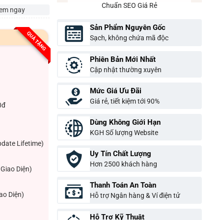
Chuẩn SEO Giá Rẻ
em ngay
Sản Phẩm Nguyên Gốc
QUÀ TẶNG
Sạch, không chứa mã độc
Phiên Bản Mới Nhất
Cập nhật thường xuyên
Mức Giá Ưu Đãi
Giá rẻ, tiết kiệm tới 90%
0đ
Dùng Không Giới Hạn
KGH Số lượng Website
pdate Lifetime)
Uy Tín Chất Lượng
Hơn 2500 khách hàng
Giao Diện)
Thanh Toán An Toàn
ao Diện)
Hỗ trợ Ngân hàng & Ví điện tử
Hỗ Trợ Kỹ Thuật