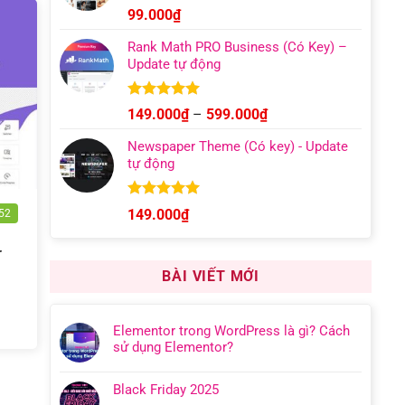
Được xếp
99.000
₫
hạng
4.95
5 sao
Rank Math PRO Business (Có Key) –
Update tự động
Được xếp
Khoảng
149.000
₫
–
599.000
₫
hạng
5.00
giá:
5 sao
Newspaper Theme (Có key) - Update
từ
tự động
149.000₫
đến
599.000₫
Được xếp
149.000
₫
.52
hạng
4.92
5 sao
r
BÀI VIẾT MỚI
Elementor trong WordPress là gì? Cách
sử dụng Elementor?
Black Friday 2025