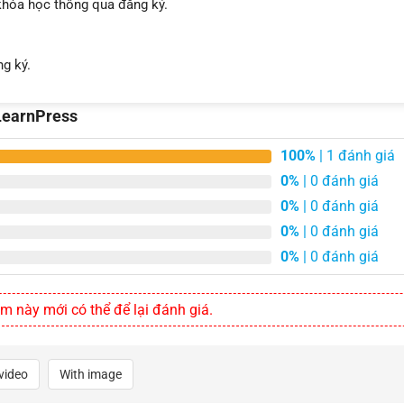
khóa học thông qua đăng ký.
g ký.
LearnPress
100%
| 1 đánh giá
0%
| 0 đánh giá
0%
| 0 đánh giá
0%
| 0 đánh giá
0%
| 0 đánh giá
này mới có thể để lại đánh giá.
video
With image