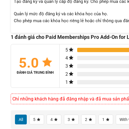
Tạo đăng ký và quản lý cấp độ đăng ký. Cho phép mua các 
Quản lý mức độ đăng ký và các khóa học của họ.
Cho phép mua các khóa học riêng lẻ hoặc chỉ thông qua đăn
1 đánh giá cho
Paid Memberships Pro Add-On for 
5
5.0
4
3
ĐÁNH GIÁ TRUNG BÌNH
2
1
Chỉ những khách hàng đã đăng nhập và đã mua sản phẩm 
All
5
4
3
2
1
With 