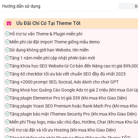
Hướng dẫn sử dụng
X
Ưu Đãi Chỉ Có Tại Theme Tốt
Hỗ trợ tư vấn Theme & Plugin miễn phí
✓
Miễn phí cài đặt import Theme giống mẫu demo
✓
Sử dụng không giới hạn Website, tên miền
✓
Tặng 1 năm miễn phí cập nhật phiên bản mới
✓
Tặng Khóa học SEO Website từ Cơ bản đến Nâng cao trị giá 899,00
✓
Tặng 60 checklist tối ưu bài viết chuẩn SEO đầy đủ nhất 2025
✓
Tặng +2000 prompt SEO, Socical, Ads dành cho chat GPT
✓
Tặng khoá học Quảng Cáo Google Ads trị giá 2 triệu (khi mua Gói U
✓
Tặng plugin Elementor Pro trị giá $59 (khi mua Kho Giao Diện)
✓
Tăng plugin Yoast SEO Premium hoặc Rank Math Pro (khi mua Kho 
✓
Tặng plugin bảo mật iThemes Security Pro (khi mua Kho Giao Diện)
✓
Miễn phí Thay logo, màu sắc chủ đạo, Hotline, Chat (khi mua Kho Gi
✓
Hỗ trợ cài đặt và tối ưu Hosting (khi mua Kho Giao Diện)
✓
Tặng hệ thống cập nhật Plugin tự động (Độc quyền Theme TỐT)
✓