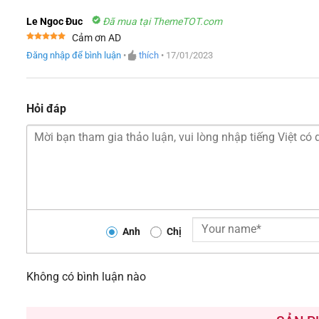
Le Ngoc Đuc
Đã mua tại ThemeTOT.com
Cảm ơn AD
Được xếp
Đăng nhập để bình luận
•
thích
•
17/01/2023
hạng
5
5
sao
Hỏi đáp
Anh
Chị
Không có bình luận nào