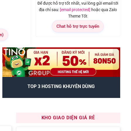
Để được hỗ trợ tốt nhất, vui lòng gửi email tới
địa chỉ sau:
[email protected]
hoặc qua Zalo
Theme Tốt
Chat hỗ trợ trực tuyến
n)
TOP 3 HOSTING KHUYÊN DÙNG
KHO GIAO DIỆN GIÁ RẺ