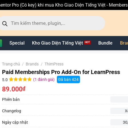
entor Pro (Có key) khi mua Kho Giao Diện Tiếng Việt - Member
ìm
ếm
n
hẩm
Special
Kho Giao Diện Tiếng Việt
Bundle
Bra
Trang chủ
/
Brands
/
ThimPress
Paid Memberships Pro Add-On for LearnPress
(
1
đánh giá)
Đã bán
424
5.0
5.0
1
trên 5
89.000
₫
dựa trên
đánh giá
Phiên bản
Changelog
X
Ngày cập nhật
30