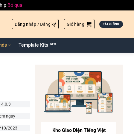
ship
Bỏ qua
Đăng nhập / Đăng ký
Giỏ hàng
TẢI XUỐNG
nds
Template Kits
4.0.3
em ngay
/10/2023
Kho Giao Diện Tiếng Việt