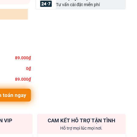
Tư vấn cài đặt miễn phí
89.000₫
0₫
89.000₫
 toán ngay
N VIP
CAM KẾT HỖ TRỢ TẬN TÌNH
Hỗ trợ mọi lúc mọi nơi.