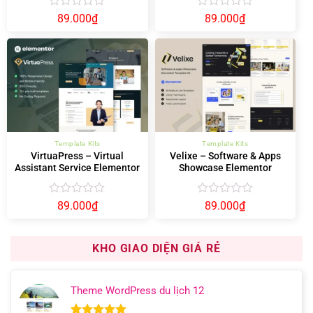
Được
Được
89.000
₫
89.000
₫
xếp
xếp
hạng
hạng
0
0
5
5
sao
sao
Template Kits
Template Kits
VirtuaPress – Virtual
Velixe – Software & Apps
Assistant Service Elementor
Showcase Elementor
Template Kit
Template Kit
Được
Được
89.000
₫
89.000
₫
xếp
xếp
hạng
hạng
0
0
KHO GIAO DIỆN GIÁ RẺ
5
5
sao
sao
Theme WordPress du lịch 12