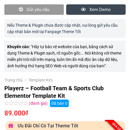
Gửi yêu cầu
Xem Demo
Nếu Theme & Plugin chưa được cập nhật, vui lòng gửi yêu cầu
cập nhật bản mới tại Fanpage Theme Tốt
Khuyến cáo:
"Hãy tự bảo vệ website của bạn, bằng cách sử
dụng Theme & Plugin sạch, rõ nguồn gốc... Nói không với theme
miễn phí trôi nổi trên mạng, luôn tìm ẩn mã độc ăn cắp dữ liệu,
ảnh hưởng thứ hạng SEO Web và người dùng của bạn!".
Trang chủ
/
Template Kits
Playerz – Football Team & Sports Club
Elementor Template Kit
(đánh giá)
Đã bán
0
Được
89.000
₫
xếp
hạng
0.0
QUÀ TẶNG
Ưu Đãi Chỉ Có Tại Theme Tốt
5