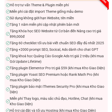
sao
Hỗ trợ tư vấn Theme & Plugin miễn phí
✓
Miễn phí cài đặt import Theme giống mẫu demo
✓
Sử dụng không giới hạn Website, tên miền
✓
Tặng 1 năm miễn phí cập nhật phiên bản mới
✓
Tặng Khóa học SEO Website từ Cơ bản đến Nâng cao trị giá
✓
899,000đ
Tặng 60 checklist tối ưu bài viết chuẩn SEO đầy đủ nhất 2025
✓
Tặng +2000 prompt SEO, Socical, Ads dành cho chat GPT
✓
Tặng khoá học Quảng Cáo Google Ads trị giá 2 triệu (khi mua
✓
Gói Update Lifetime)
Tặng plugin Elementor Pro trị giá $59 (khi mua Kho Giao Diện)
✓
Tăng plugin Yoast SEO Premium hoặc Rank Math Pro (khi
✓
mua Kho Giao Diện)
Tặng plugin bảo mật iThemes Security Pro (khi mua Kho Giao
✓
Diện)
Miễn phí Thay logo, màu sắc chủ đạo, Hotline, Chat (khi mua
✓
Kho Giao Diện)
Hỗ trợ cài đặt và tối ưu Hosting (khi mua Kho Giao Diện)
✓