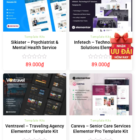
sao
sao
Template Kits
Template Kits
Sikiater – Psychiatrist &
Infetech – Technology & IT
Mental Health Service
Solutions Elementor
Elementor Template Kit
Template Kit
Được
Được
89.000
₫
89.000
₫
xếp
xếp
hạng
hạng
0
0
5
5
sao
sao
Template Kits
Template Kits
Ventravel – Traveling Agency
Careva – Senior Care Services
Elementor Template Kit
Elementor Pro Template Kit