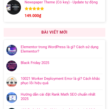
Newspaper Theme (Có key) - Update tự động
từ
149.000₫
đến
Được xếp
149.000
₫
hạng
4.92
599.000₫
5 sao
BÀI VIẾT MỚI
Elementor trong WordPress là gì? Cách sử dụng
Elementor?
Black Friday 2025
10021 Worker Deployment Error là gì? Cách khắc
phục lỗi hiệu quả
Hướng dẫn cài đặt Rank Math SEO chuẩn nhất
2025