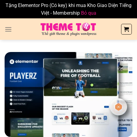
Tặng Elementor Pro (Có key) khi mua Kho Giao Diện Tiếng
Việt - Membership
Bỏ qua
Skip
to
content