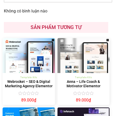
Không có bình luận nào
SẢN PHẨM TƯƠNG TỰ
Template Kits
Template Kits
Webrocket – SEO & Digital
Anna – Life Coach &
Marketing Agency Elementor
Motivator Elementor
Template Kit
Template Kit
Được
Được
89.000
₫
89.000
₫
xếp
xếp
hạng
hạng
0
0
5
5