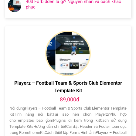
403 Forbidden là gì? Nguyên nhân và cách khắc
phục
Playerz – Football Team & Sports Club Elementor
Template Kit
89,000đ
Nội dungPlayerz – Football Team & Sports Club Elementor Template
KitTính năng nổi bậtTại sao nên chọn Playerz?Phù hợp
choTemplates bao gồmPlugins đi kèm trong kitCách sử dụng
Template KitsHướng dẫn chi tiếtCài đặt Header và Footer toàn cục
trong RomethemeKitCách thiết lập FormsHình ảnhPlayerz – Football