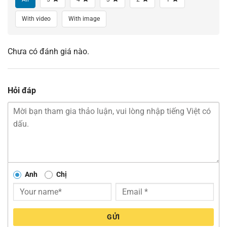
With video
With image
Chưa có đánh giá nào.
Hỏi đáp
Anh
Chị
GỬI