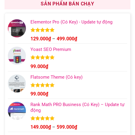
1.000.000₫.
là:
SẢN PHẨM BÁN CHẠY
499.000₫.
Elementor Pro (Có Key) - Update tự động
Được xếp
Khoảng
129.000
₫
–
499.000
₫
hạng
4.93
giá:
5 sao
Yoast SEO Premium
từ
129.000₫
đến
Được xếp
99.000
₫
hạng
4.96
499.000₫
5 sao
Flatsome Theme (Có key)
Được xếp
99.000
₫
hạng
4.95
5 sao
Rank Math PRO Business (Có Key) – Update tự
động
Được xếp
Khoảng
149.000
₫
–
599.000
₫
hạng
5.00
giá:
5 sao