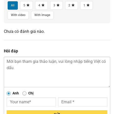
All
5
4
3
2
1
With video
With image
Chưa có đánh giá nào.
Hỏi đáp
Anh
Chị