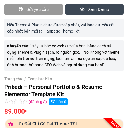
Gửi yêu cầu
Xem Demo
Nếu Theme & Plugin chưa được cập nhật, vui lòng gửi yêu cầu
cập nhật bản mới tại Fanpage Theme Tốt
Khuyến cáo:
"Hãy tự bảo vệ website của bạn, bằng cách sử
dụng Theme & Plugin sạch, rõ nguồn gốc... Nói không với theme
miễn phí trôi nổi trên mạng, luôn tìm ẩn mã độc ăn cắp dữ liệu,
ảnh hưởng thứ hạng SEO Web và người dùng của bạn!".
Trang chủ
/
Template Kits
Pribadi – Personal Portfolio & Resume
Elementor Template Kit
(đánh giá)
Đã bán
0
Được
89.000
₫
xếp
hạng
0.0
QUÀ TẶNG
Ưu Đãi Chỉ Có Tại Theme Tốt
5