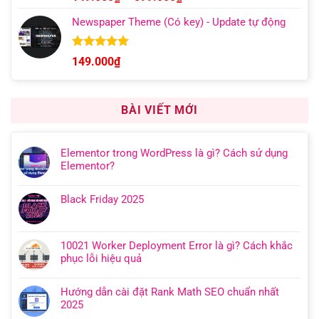
hạng
5.00
giá:
5 sao
Newspaper Theme (Có key) - Update tự động
từ
149.000₫
đến
Được xếp
149.000
₫
hạng
4.92
599.000₫
5 sao
BÀI VIẾT MỚI
Elementor trong WordPress là gì? Cách sử dụng
Elementor?
Black Friday 2025
10021 Worker Deployment Error là gì? Cách khắc
phục lỗi hiệu quả
Hướng dẫn cài đặt Rank Math SEO chuẩn nhất
2025