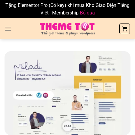
Tặng Elementor Pro (Có key) khi mua Kho Giao Diện Tiếng
Việt - Membership
Bỏ qua
Skip
to
content