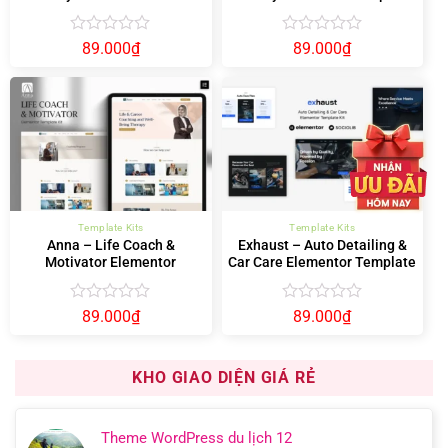
Template Kit
Kit – Donation & Fundraising
Được
Được
89.000
₫
89.000
₫
xếp
xếp
hạng
hạng
0
0
5
5
sao
sao
Template Kits
Template Kits
Anna – Life Coach &
Exhaust – Auto Detailing &
Motivator Elementor
Car Care Elementor Template
Template Kit
Kit
Được
Được
89.000
₫
89.000
₫
xếp
xếp
hạng
hạng
0
0
KHO GIAO DIỆN GIÁ RẺ
5
5
sao
sao
Theme WordPress du lịch 12