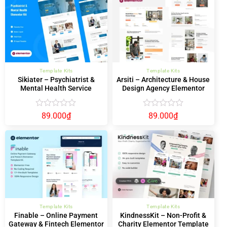
0
0
5
5
sao
sao
Template Kits
Template Kits
Sikiater – Psychiatrist &
Arsiti – Architecture & House
Mental Health Service
Design Agency Elementor
Elementor Template Kit
Template Kit
Được
Được
89.000
₫
89.000
₫
xếp
xếp
hạng
hạng
0
0
5
5
sao
sao
Template Kits
Template Kits
Finable – Online Payment
KindnessKit – Non-Profit &
Gateway & Fintech Elementor
Charity Elementor Template