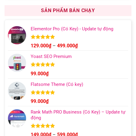
là:
tại
1.000.000₫.
là:
SẢN PHẨM BÁN CHẠY
499.000₫.
Elementor Pro (Có Key) - Update tự động
Được xếp
Khoảng
129.000
₫
–
499.000
₫
hạng
4.93
giá:
5 sao
Yoast SEO Premium
từ
129.000₫
đến
Được xếp
99.000
₫
hạng
4.96
499.000₫
5 sao
Flatsome Theme (Có key)
Được xếp
99.000
₫
hạng
4.95
5 sao
Rank Math PRO Business (Có Key) – Update tự
động
Được xếp
Khoảng
149.000
₫
–
599.000
₫