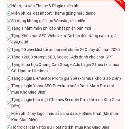
sao
Hỗ trợ tư vấn Theme & Plugin miễn phí
✓
Miễn phí cài đặt import Theme giống mẫu demo
✓
Sử dụng không giới hạn Website, tên miền
✓
Tặng 1 năm miễn phí cập nhật phiên bản mới
✓
Tặng Khóa học SEO Website từ Cơ bản đến Nâng cao trị giá
✓
899,000đ
Tặng 60 checklist tối ưu bài viết chuẩn SEO đầy đủ nhất 2025
✓
Tặng +2000 prompt SEO, Socical, Ads dành cho chat GPT
✓
Tặng khoá học Quảng Cáo Google Ads trị giá 2 triệu (khi mua
✓
Gói Update Lifetime)
Tặng plugin Elementor Pro trị giá $59 (khi mua Kho Giao Diện)
✓
Tăng plugin Yoast SEO Premium hoặc Rank Math Pro (khi
✓
mua Kho Giao Diện)
Tặng plugin bảo mật iThemes Security Pro (khi mua Kho Giao
✓
Diện)
Miễn phí Thay logo, màu sắc chủ đạo, Hotline, Chat (khi mua
✓
Kho Giao Diện)
Hỗ trợ cài đặt và tối ưu Hosting (khi mua Kho Giao Diện)
✓