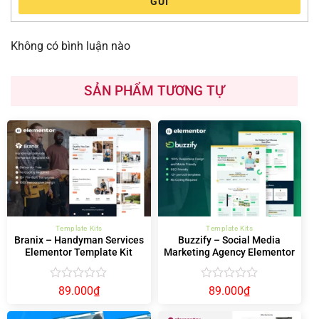
GỬI
Không có bình luận nào
SẢN PHẨM TƯƠNG TỰ
Template Kits
Template Kits
Branix – Handyman Services
Buzzify – Social Media
Elementor Template Kit
Marketing Agency Elementor
Template Kit
Được
Được
89.000
₫
89.000
₫
xếp
xếp
hạng
hạng