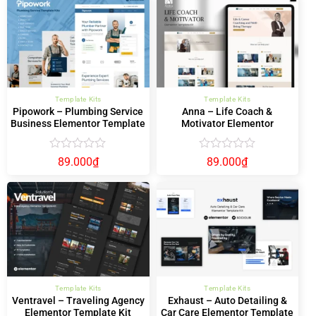
Template Kits
Template Kits
Pipowork – Plumbing Service
Anna – Life Coach &
Business Elementor Template
Motivator Elementor
Kits
Template Kit
Được
Được
89.000
₫
89.000
₫
xếp
xếp
hạng
hạng
0
0
5
5
sao
sao
Template Kits
Template Kits
Ventravel – Traveling Agency
Exhaust – Auto Detailing &
Elementor Template Kit
Car Care Elementor Template