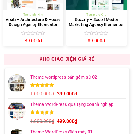
Template Kits
Template Kits
Arsiti – Architecture & House
Buzzify – Social Media
Design Agency Elementor
Marketing Agency Elementor
Template Kit
Template Kit
Được
Được
89.000
₫
89.000
₫
xếp
xếp
hạng
hạng
0
0
KHO GIAO DIỆN GIÁ RẺ
5
5
sao
sao
Theme wordpress bán gốm sứ 02
5.00
8
trên 5
Giá
Giá
1.000.000
₫
399.000
₫
dựa trên
gốc
hiện
đánh giá
Theme WordPress quà tặng doanh nghiệp
là:
tại
1.000.000₫.
là:
399.000₫.
5.00
5
trên 5
Giá
Giá
1.800.000
₫
499.000
₫
dựa trên
gốc
hiện
đánh giá
Theme WordPress điện máy 01
là:
tại