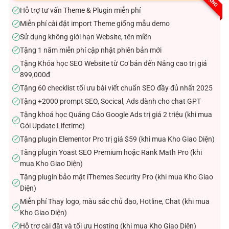
sao
Hỗ trợ tư vấn Theme & Plugin miễn phí
✓
Miễn phí cài đặt import Theme giống mẫu demo
✓
Sử dụng không giới hạn Website, tên miền
✓
Tặng 1 năm miễn phí cập nhật phiên bản mới
✓
Tặng Khóa học SEO Website từ Cơ bản đến Nâng cao trị giá
✓
899,000đ
Tặng 60 checklist tối ưu bài viết chuẩn SEO đầy đủ nhất 2025
✓
Tặng +2000 prompt SEO, Socical, Ads dành cho chat GPT
✓
Tặng khoá học Quảng Cáo Google Ads trị giá 2 triệu (khi mua
✓
Gói Update Lifetime)
Tặng plugin Elementor Pro trị giá $59 (khi mua Kho Giao Diện)
✓
Tăng plugin Yoast SEO Premium hoặc Rank Math Pro (khi
✓
mua Kho Giao Diện)
Tặng plugin bảo mật iThemes Security Pro (khi mua Kho Giao
✓
Diện)
Miễn phí Thay logo, màu sắc chủ đạo, Hotline, Chat (khi mua
✓
Kho Giao Diện)
Hỗ trợ cài đặt và tối ưu Hosting (khi mua Kho Giao Diện)
✓