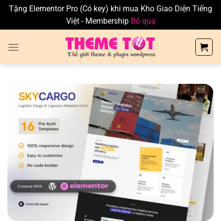
Tặng Elementor Pro (Có key) khi mua Kho Giao Diện Tiếng
Việt - Membership
Bỏ qua
Skip
to
content