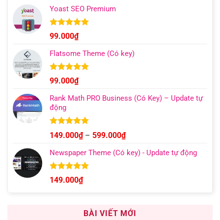
giá:
5 sao
Yoast SEO Premium
từ
129.000₫
đến
Được xếp
99.000
₫
hạng
4.96
499.000₫
5 sao
Flatsome Theme (Có key)
Được xếp
99.000
₫
hạng
4.95
5 sao
Rank Math PRO Business (Có Key) – Update tự
động
Được xếp
Khoảng
149.000
₫
–
599.000
₫
hạng
5.00
giá:
5 sao
Newspaper Theme (Có key) - Update tự động
từ
149.000₫
đến
Được xếp
149.000
₫
hạng
4.92
599.000₫
5 sao
BÀI VIẾT MỚI