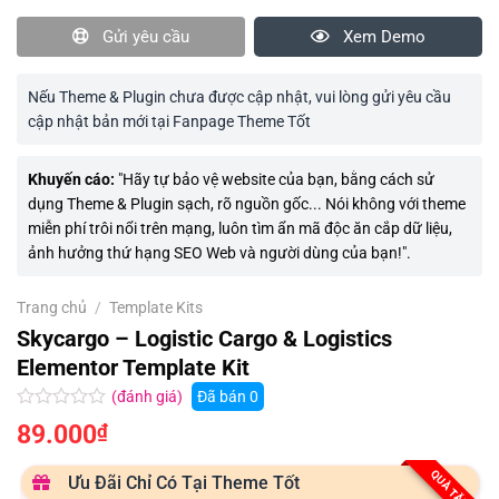
Gửi yêu cầu
Xem Demo
Nếu Theme & Plugin chưa được cập nhật, vui lòng gửi yêu cầu
cập nhật bản mới tại Fanpage Theme Tốt
Khuyến cáo:
"Hãy tự bảo vệ website của bạn, bằng cách sử
dụng Theme & Plugin sạch, rõ nguồn gốc... Nói không với theme
miễn phí trôi nổi trên mạng, luôn tìm ẩn mã độc ăn cắp dữ liệu,
ảnh hưởng thứ hạng SEO Web và người dùng của bạn!".
Trang chủ
/
Template Kits
Skycargo – Logistic Cargo & Logistics
Elementor Template Kit
(đánh giá)
Đã bán
0
Được
89.000
₫
xếp
hạng
0.0
QUÀ TẶNG
Ưu Đãi Chỉ Có Tại Theme Tốt
5