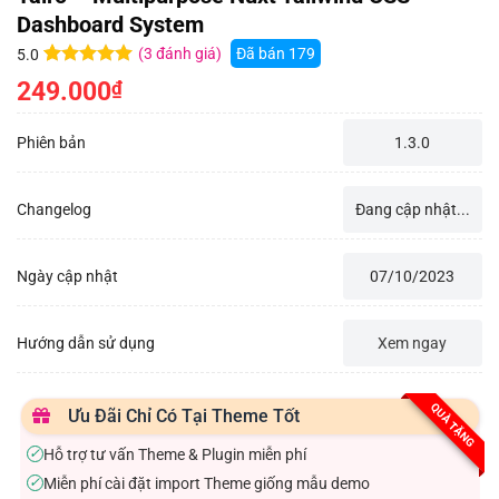
Dashboard System
(
3
đánh giá)
Đã bán
179
5.0
5.0
3
trên 5
249.000
₫
dựa trên
đánh giá
Phiên bản
1.3.0
Changelog
Đang cập nhật...
Ngày cập nhật
07/10/2023
Hướng dẫn sử dụng
Xem ngay
QUÀ TẶNG
Ưu Đãi Chỉ Có Tại Theme Tốt
Hỗ trợ tư vấn Theme & Plugin miễn phí
✓
Miễn phí cài đặt import Theme giống mẫu demo
✓