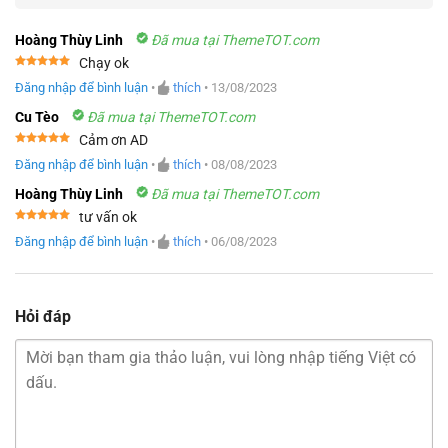
Hoàng Thùy Linh
Đã mua tại ThemeTOT.com
Chạy ok
Được xếp
Đăng nhập để bình luận
•
thích
•
13/08/2023
hạng
5
5
sao
Cu Tèo
Đã mua tại ThemeTOT.com
Cảm ơn AD
Được xếp
Đăng nhập để bình luận
•
thích
•
08/08/2023
hạng
5
5
sao
Hoàng Thùy Linh
Đã mua tại ThemeTOT.com
tư vấn ok
Được xếp
Đăng nhập để bình luận
•
thích
•
06/08/2023
hạng
5
5
sao
Hỏi đáp