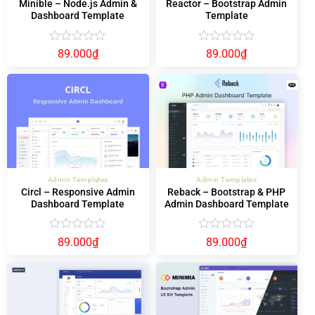
Minible – Node.js Admin &
Reactor – Bootstrap Admin
Dashboard Template
Template
Được
Được
89.000
₫
89.000
₫
xếp
xếp
hạng
hạng
0
0
5
5
sao
sao
Admin Templates
Admin Templates
Circl – Responsive Admin
Reback – Bootstrap & PHP
Dashboard Template
Admin Dashboard Template
Được
Được
89.000
₫
89.000
₫
xếp
xếp
hạng
hạng
0
0
5
5
sao
sao