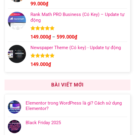
Được xếp
99.000
₫
hạng
4.95
5 sao
Rank Math PRO Business (Có Key) – Update tự
động
Được xếp
Khoảng
149.000
₫
–
599.000
₫
hạng
5.00
giá:
5 sao
Newspaper Theme (Có key) - Update tự động
từ
149.000₫
đến
Được xếp
149.000
₫
hạng
4.92
599.000₫
5 sao
BÀI VIẾT MỚI
Elementor trong WordPress là gì? Cách sử dụng
Elementor?
Black Friday 2025