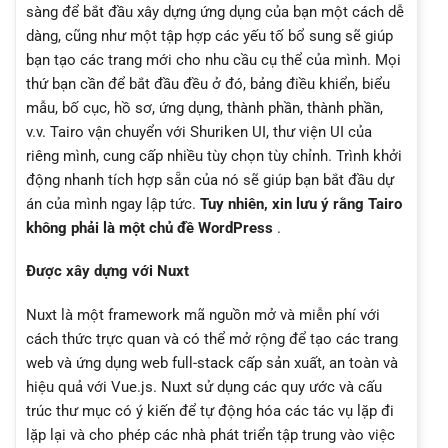
sàng để bắt đầu xây dựng ứng dụng của bạn một cách dễ
dàng, cũng như một tập hợp các yếu tố bổ sung sẽ giúp
bạn tạo các trang mới cho nhu cầu cụ thể của mình. Mọi
thứ bạn cần để bắt đầu đều ở đó, bảng điều khiển, biểu
mẫu, bố cục, hồ sơ, ứng dụng, thành phần, thành phần,
v.v. Tairo vận chuyển với Shuriken UI, thư viện UI của
riêng mình, cung cấp nhiều tùy chọn tùy chỉnh. Trình khởi
động nhanh tích hợp sẵn của nó sẽ giúp bạn bắt đầu dự
án của mình ngay lập tức.
Tuy nhiên, xin lưu ý rằng Tairo
không phải là một chủ đề WordPress
.
Được xây dựng với Nuxt
Nuxt là một framework mã nguồn mở và miễn phí với
cách thức trực quan và có thể mở rộng để tạo các trang
web và ứng dụng web full-stack cấp sản xuất, an toàn và
hiệu quả với Vue.js. Nuxt sử dụng các quy ước và cấu
trúc thư mục có ý kiến ​​để tự động hóa các tác vụ lặp đi
lặp lại và cho phép các nhà phát triển tập trung vào việc