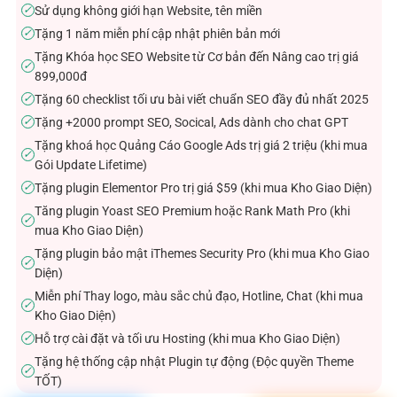
Sử dụng không giới hạn Website, tên miền
✓
Tặng 1 năm miễn phí cập nhật phiên bản mới
✓
Tặng Khóa học SEO Website từ Cơ bản đến Nâng cao trị giá
✓
899,000đ
Tặng 60 checklist tối ưu bài viết chuẩn SEO đầy đủ nhất 2025
✓
Tặng +2000 prompt SEO, Socical, Ads dành cho chat GPT
✓
Tặng khoá học Quảng Cáo Google Ads trị giá 2 triệu (khi mua
✓
Gói Update Lifetime)
Tặng plugin Elementor Pro trị giá $59 (khi mua Kho Giao Diện)
✓
Tăng plugin Yoast SEO Premium hoặc Rank Math Pro (khi
✓
mua Kho Giao Diện)
Tặng plugin bảo mật iThemes Security Pro (khi mua Kho Giao
✓
Diện)
Miễn phí Thay logo, màu sắc chủ đạo, Hotline, Chat (khi mua
✓
Kho Giao Diện)
Hỗ trợ cài đặt và tối ưu Hosting (khi mua Kho Giao Diện)
✓
Tặng hệ thống cập nhật Plugin tự động (Độc quyền Theme
✓
TỐT)