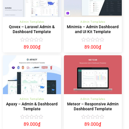
Admin Templates
Admin Templates
Qovex – Laravel Admin &
Minimia – Admin Dashboard
Dashboard Template
and UI Kit Template
Được
Được
89.000
₫
89.000
₫
xếp
xếp
hạng
hạng
0
0
5
5
sao
sao
Admin Templates
Admin Templates
Apaxy – Admin & Dashboard
Meteor – Responsive Admin
Template
Dashboard Template
Được
Được
89.000
₫
89.000
₫
xếp
xếp