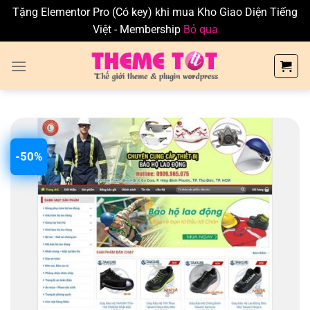
Tặng Elementor Pro (Có key) khi mua Kho Giao Diện Tiếng
Việt - Membership
Bỏ qua
Skip
to
content
-50%