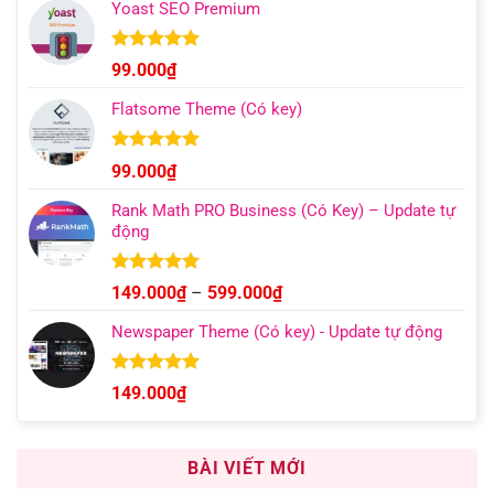
Yoast SEO Premium
từ
129.000₫
đến
Được xếp
99.000
₫
hạng
4.96
499.000₫
5 sao
Flatsome Theme (Có key)
Được xếp
99.000
₫
hạng
4.95
5 sao
Rank Math PRO Business (Có Key) – Update tự
động
Được xếp
Khoảng
149.000
₫
–
599.000
₫
hạng
5.00
giá:
5 sao
Newspaper Theme (Có key) - Update tự động
từ
149.000₫
đến
Được xếp
149.000
₫
hạng
4.92
599.000₫
5 sao
BÀI VIẾT MỚI