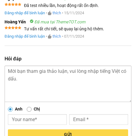
Đã test nhiều lần, hoạt động rất ổn định.
Được xếp
Đăng nhập để bình luận
•
thích
•
15/11/2024
hạng
5
5
sao
Hoàng Yến
Đã mua tại ThemeTOT.com
Tư vấn rất chi tiết, sẽ quay lại ủng hộ thêm.
Được xếp
Đăng nhập để bình luận
•
thích
•
07/11/2024
hạng
5
5
sao
Hỏi đáp
Anh
Chị
GỬI