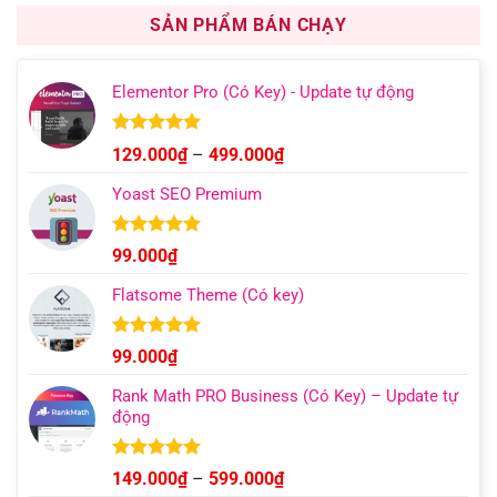
1.000.000₫.
là:
SẢN PHẨM BÁN CHẠY
499.000₫.
Elementor Pro (Có Key) - Update tự động
Được xếp
Khoảng
129.000
₫
–
499.000
₫
hạng
4.93
giá:
5 sao
Yoast SEO Premium
từ
129.000₫
đến
Được xếp
99.000
₫
hạng
4.96
499.000₫
5 sao
Flatsome Theme (Có key)
Được xếp
99.000
₫
hạng
4.95
5 sao
Rank Math PRO Business (Có Key) – Update tự
động
Được xếp
Khoảng
149.000
₫
–
599.000
₫
hạng
5.00