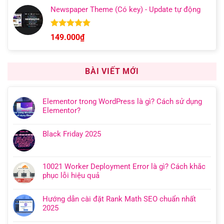
giá:
5 sao
Newspaper Theme (Có key) - Update tự động
từ
149.000₫
đến
Được xếp
149.000
₫
hạng
4.92
599.000₫
5 sao
BÀI VIẾT MỚI
Elementor trong WordPress là gì? Cách sử dụng
Elementor?
Black Friday 2025
10021 Worker Deployment Error là gì? Cách khắc
phục lỗi hiệu quả
Hướng dẫn cài đặt Rank Math SEO chuẩn nhất
2025