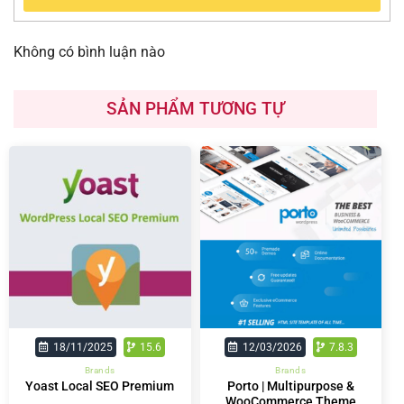
Không có bình luận nào
SẢN PHẨM TƯƠNG TỰ
18/11/2025
15.6
12/03/2026
7.8.3
Brands
Brands
Porto | Multipurpose &
Yoast Local SEO Premium
WooCommerce Theme