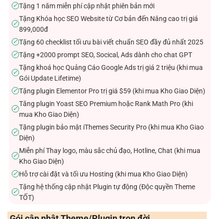
Tặng 1 năm miễn phí cập nhật phiên bản mới
✓
Tặng Khóa học SEO Website từ Cơ bản đến Nâng cao trị giá
✓
899,000đ
Tặng 60 checklist tối ưu bài viết chuẩn SEO đầy đủ nhất 2025
✓
Tặng +2000 prompt SEO, Socical, Ads dành cho chat GPT
✓
Tặng khoá học Quảng Cáo Google Ads trị giá 2 triệu (khi mua
✓
Gói Update Lifetime)
Tặng plugin Elementor Pro trị giá $59 (khi mua Kho Giao Diện)
✓
Tăng plugin Yoast SEO Premium hoặc Rank Math Pro (khi
✓
mua Kho Giao Diện)
Tặng plugin bảo mật iThemes Security Pro (khi mua Kho Giao
✓
Diện)
Miễn phí Thay logo, màu sắc chủ đạo, Hotline, Chat (khi mua
✓
Kho Giao Diện)
Hỗ trợ cài đặt và tối ưu Hosting (khi mua Kho Giao Diện)
✓
Tặng hệ thống cập nhật Plugin tự động (Độc quyền Theme
✓
TỐT)
Gói cập nhật Theme/Plugin trọn đời