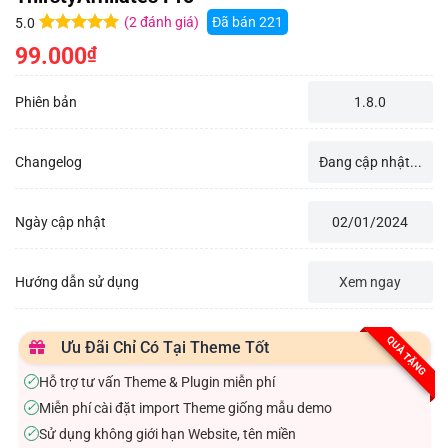
(
2
đánh giá)
Đã bán
221
5.0
5.0
2
trên 5
99.000
₫
dựa trên
đánh giá
Phiên bản
1.8.0
Changelog
Đang cập nhật...
Ngày cập nhật
02/01/2024
Hướng dẫn sử dụng
Xem ngay
QUÀ TẶNG
Ưu Đãi Chỉ Có Tại Theme Tốt
Hỗ trợ tư vấn Theme & Plugin miễn phí
✓
Miễn phí cài đặt import Theme giống mẫu demo
✓
Sử dụng không giới hạn Website, tên miền
✓