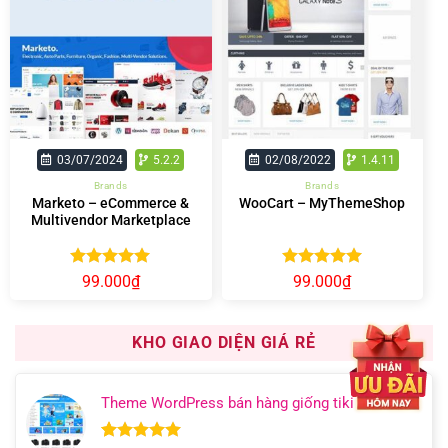
03/07/2024
5.2.2
02/08/2022
1.4.11
Brands
Brands
Marketo – eCommerce &
WooCart – MyThemeShop
Multivendor Marketplace
Woocommerce WordPress
Theme
Được xếp
Được xếp
99.000
₫
99.000
₫
hạng
5.00
hạng
5.00
5 sao
5 sao
KHO GIAO DIỆN GIÁ RẺ
Theme WordPress bán hàng giống tiki