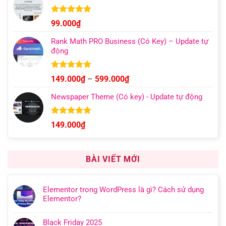
Được xếp
99.000
₫
hạng
4.95
5 sao
Rank Math PRO Business (Có Key) – Update tự
động
Được xếp
Khoảng
149.000
₫
–
599.000
₫
hạng
5.00
giá:
5 sao
Newspaper Theme (Có key) - Update tự động
từ
149.000₫
đến
Được xếp
149.000
₫
hạng
4.92
599.000₫
5 sao
BÀI VIẾT MỚI
Elementor trong WordPress là gì? Cách sử dụng
Elementor?
Black Friday 2025