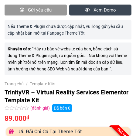
Gửi yêu cầu
Xem Demo
Nếu Theme & Plugin chưa được cập nhật, vui lòng gửi yêu cầu
cập nhật bản mới tại Fanpage Theme Tốt
Khuyến cáo:
"Hãy tự bảo vệ website của bạn, bằng cách sử
dụng Theme & Plugin sạch, rõ nguồn gốc... Nói không với theme
miễn phí trôi nổi trên mạng, luôn tìm ẩn mã độc ăn cắp dữ liệu,
ảnh hưởng thứ hạng SEO Web và người dùng của bạn!".
Trang chủ
/
Template Kits
TrinityVR – Virtual Reality Services Elementor
Template Kit
(đánh giá)
Đã bán
0
Được
89.000
₫
xếp
hạng
0.0
QUÀ TẶNG
Ưu Đãi Chỉ Có Tại Theme Tốt
5