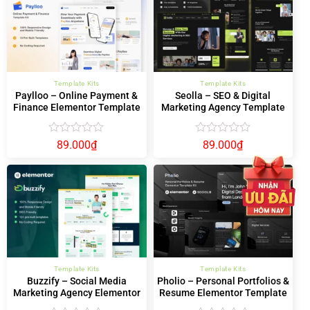
5
5
sao
sao
Template Kits
Template Kits
Paylloo – Online Payment &
Seolla – SEO & Digital
Finance Elementor Template
Marketing Agency Template
Kit
Kit
Được
Được
89.000
₫
89.000
₫
xếp
xếp
hạng
hạng
0
0
5
5
sao
sao
Template Kits
Template Kits
Buzzify – Social Media
Pholio – Personal Portfolios &
Marketing Agency Elementor
Resume Elementor Template
Template Kit
Kit