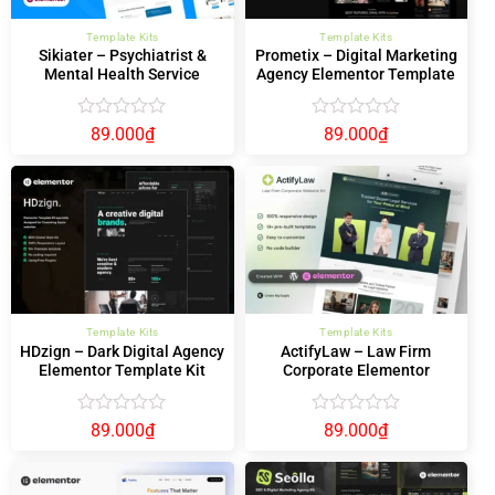
Template Kits
Template Kits
Sikiater – Psychiatrist &
Prometix – Digital Marketing
Mental Health Service
Agency Elementor Template
Elementor Template Kit
Kit
Được
Được
89.000
₫
89.000
₫
xếp
xếp
hạng
hạng
0
0
5
5
sao
sao
Template Kits
Template Kits
HDzign – Dark Digital Agency
ActifyLaw – Law Firm
Elementor Template Kit
Corporate Elementor
Template Kit
Được
Được
89.000
₫
89.000
₫
xếp
xếp
hạng
hạng
0
0