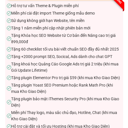
sao
Hỗ trợ tư vấn Theme & Plugin miễn phí
✓
Miễn phí cài đặt import Theme giống mẫu demo
✓
Sử dụng không giới hạn Website, tên miền
✓
Tặng 1 năm miễn phí cập nhật phiên bản mới
✓
Tặng Khóa học SEO Website từ Cơ bản đến Nâng cao trị giá
✓
899,000đ
Tặng 60 checklist tối ưu bài viết chuẩn SEO đầy đủ nhất 2025
✓
Tặng +2000 prompt SEO, Socical, Ads dành cho chat GPT
✓
Tặng khoá học Quảng Cáo Google Ads trị giá 2 triệu (khi mua
✓
Gói Update Lifetime)
Tặng plugin Elementor Pro trị giá $59 (khi mua Kho Giao Diện)
✓
Tăng plugin Yoast SEO Premium hoặc Rank Math Pro (khi
✓
mua Kho Giao Diện)
Tặng plugin bảo mật iThemes Security Pro (khi mua Kho Giao
✓
Diện)
Miễn phí Thay logo, màu sắc chủ đạo, Hotline, Chat (khi mua
✓
Kho Giao Diện)
Hỗ trợ cài đặt và tối ưu Hosting (khi mua Kho Giao Diện)
✓