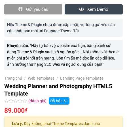
Gửi yêu cầu
Xem Demo
Nếu Theme & Plugin chưa được cập nhật, vui lòng gửi yêu cầu
cập nhật bản mới tại Fanpage Theme Tốt
Khuyến cáo:
"Hãy tự bảo vệ website của bạn, bằng cách sử
dụng Theme & Plugin sạch, rõ nguồn gốc... Nói không với theme
miễn phí trôi nổi trên mạng, luôn tìm ẩn mã độc ăn cắp dữ liệu,
ảnh hưởng thứ hạng SEO Web và người dùng của bạn!".
Trang chủ
/
Web Templates
/
Landing Page Templates
Wedding Planner and Photography HTML5
Template
(đánh giá)
Đã bán
61
Được
89.000
₫
xếp
hạng
0.0
Lưu ý:
Đây không phải Theme Templates dành cho
5