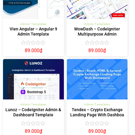
Admin Templates
Admin Templates
Vien Angular – Angular 9
WowDash – CodeIgniter
Admin Template
Multipurpose Admin
Dashboard
Được
Được
89.000
₫
89.000
₫
xếp
xếp
hạng
hạng
0
0
5
5
sao
sao
Admin Templates
Admin Templates
Lunoz – CodeIgniter Admin &
Tendex – Crypto Exchange
Dashboard Template
Landing Page With Dashboa
Được
Được
89.000
₫
89.000
₫