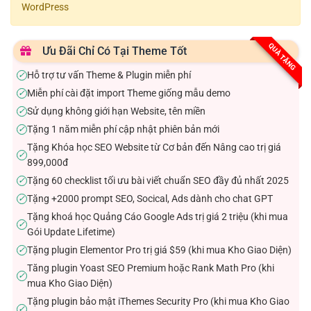
WordPress
sao
QUÀ TẶNG
Ưu Đãi Chỉ Có Tại Theme Tốt
Hỗ trợ tư vấn Theme & Plugin miễn phí
✓
Miễn phí cài đặt import Theme giống mẫu demo
✓
Sử dụng không giới hạn Website, tên miền
✓
Tặng 1 năm miễn phí cập nhật phiên bản mới
✓
Tặng Khóa học SEO Website từ Cơ bản đến Nâng cao trị giá
✓
899,000đ
Tặng 60 checklist tối ưu bài viết chuẩn SEO đầy đủ nhất 2025
✓
Tặng +2000 prompt SEO, Socical, Ads dành cho chat GPT
✓
Tặng khoá học Quảng Cáo Google Ads trị giá 2 triệu (khi mua
✓
Gói Update Lifetime)
Tặng plugin Elementor Pro trị giá $59 (khi mua Kho Giao Diện)
✓
Tăng plugin Yoast SEO Premium hoặc Rank Math Pro (khi
✓
mua Kho Giao Diện)
Tặng plugin bảo mật iThemes Security Pro (khi mua Kho Giao
✓