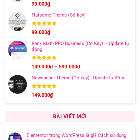
đến
Được xếp
99.000
₫
hạng
4.96
499.000₫
5 sao
Flatsome Theme (Có key)
Được xếp
99.000
₫
hạng
4.95
5 sao
Rank Math PRO Business (Có Key) – Update tự
động
Được xếp
Khoảng
149.000
₫
–
599.000
₫
hạng
5.00
giá:
5 sao
Newspaper Theme (Có key) - Update tự động
từ
149.000₫
đến
Được xếp
149.000
₫
hạng
4.92
599.000₫
5 sao
BÀI VIẾT MỚI
Elementor trong WordPress là gì? Cách sử dụng