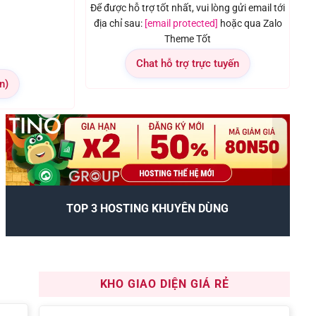
Để được hỗ trợ tốt nhất, vui lòng gửi email tới
địa chỉ sau:
[email protected]
hoặc qua Zalo
Theme Tốt
Chat hỗ trợ trực tuyến
n)
TOP 3 HOSTING KHUYÊN DÙNG
KHO GIAO DIỆN GIÁ RẺ