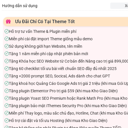
Hướng dẫn sử dụng
X
Ưu Đãi Chỉ Có Tại Theme Tốt
Hỗ trợ tư vấn Theme & Plugin miễn phí
✓
Miễn phí cài đặt import Theme giống mẫu demo
✓
Sử dụng không giới hạn Website, tên miền
✓
Tặng 1 năm miễn phí cập nhật phiên bản mới
✓
Tặng Khóa học SEO Website từ Cơ bản đến Nâng cao trị giá 899,00
✓
Tặng 60 checklist tối ưu bài viết chuẩn SEO đầy đủ nhất 2025
✓
Tặng +2000 prompt SEO, Socical, Ads dành cho chat GPT
✓
Tặng khoá học Quảng Cáo Google Ads trị giá 2 triệu (khi mua Gói U
✓
Tặng plugin Elementor Pro trị giá $59 (khi mua Kho Giao Diện)
✓
Tăng plugin Yoast SEO Premium hoặc Rank Math Pro (khi mua Kho 
✓
Tặng plugin bảo mật iThemes Security Pro (khi mua Kho Giao Diện)
✓
Miễn phí Thay logo, màu sắc chủ đạo, Hotline, Chat (khi mua Kho Gi
✓
Hỗ trợ cài đặt và tối ưu Hosting (khi mua Kho Giao Diện)
✓
Tặng hệ thống cập nhật Plugin tự động (Độc quyền Theme TỐT)
✓