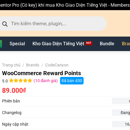
entor Pro (Có key) khi mua Kho Giao Diện Tiếng Việt - Member
ìm
ếm
n
hẩm
Special
Kho Giao Diện Tiếng Việt
Bundle
Bra
Trang chủ
/
Brands
/
CodeCanyon
WooCommerce Reward Points
(
10
đánh giá)
Đã bán
430
5.0
5.0
10
trên 5
89.000
₫
dựa trên
đánh giá
Phiên bản
Changelog
Đang
Ngày cập nhật
16