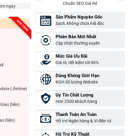
Chuẩn SEO Giá Rẻ
em ngay
Sản Phẩm Nguyên Gốc
QUÀ TẶNG
Sạch, không chứa mã độc
Phiên Bản Mới Nhất
Cập nhật thường xuyên
Mức Giá Ưu Đãi
Giá rẻ, tiết kiệm tới 90%
0đ
Dùng Không Giới Hạn
KGH Số lượng Website
pdate Lifetime)
Uy Tín Chất Lượng
Hơn 2500 khách hàng
Giao Diện)
Thanh Toán An Toàn
ao Diện)
Hỗ trợ Ngân hàng & Ví điện tử
Hỗ Trợ Kỹ Thuật