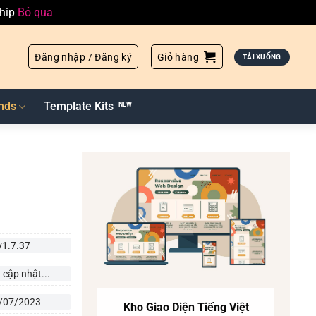
ship
Bỏ qua
Đăng nhập / Đăng ký
Giỏ hàng
TẢI XUỐNG
nds
Template Kits
v1.7.37
 cập nhật...
/07/2023
Kho Giao Diện Tiếng Việt