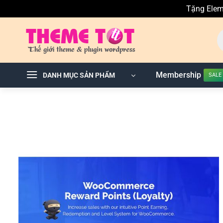
Tặng Elem
Skip
T
to
ki
sả
content
p
Membership
DANH MỤC SẢN PHẨM