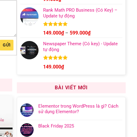
hạng
4.95
5 sao
Rank Math PRO Business (Có Key) –
Update tự động
Được xếp
Khoảng
149.000
₫
–
599.000
₫
hạng
5.00
giá:
5 sao
Newspaper Theme (Có key) - Update
GỬI
từ
tự động
149.000₫
đến
599.000₫
Được xếp
149.000
₫
hạng
4.92
5 sao
BÀI VIẾT MỚI
Elementor trong WordPress là gì? Cách
sử dụng Elementor?
Black Friday 2025