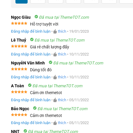
Ngọc Giàu
Đã mua tại ThemeTOT.com
Hỗ trợ tuyệt vời
Được xếp
Đăng nhập để bình luận
•
thích
•
19/01/2023
hạng
5
5
sao
Lê Thuỷ
Đã mua tại ThemeTOT.com
Giá rẻ chất lượng đấy
Được xếp
Đăng nhập để bình luận
•
thích
•
10/11/2022
hạng
5
5
sao
NguyễN Văn Minh
Đã mua tại ThemeTOT.com
Dùng tốt đó
Được xếp
Đăng nhập để bình luận
•
thích
•
10/11/2022
hạng
5
5
sao
A Toàn
Đã mua tại ThemeTOT.com
Cảm ơn themetot
Được xếp
Đăng nhập để bình luận
•
thích
•
05/11/2022
hạng
5
5
sao
Bảo Ngọc
Đã mua tại ThemeTOT.com
Cảm ơn themetot
Được xếp
Đăng nhập để bình luận
•
thích
•
05/11/2022
hạng
5
5
sao
NNT
Đã mua tại ThemeTOT.com