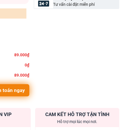
Tư vấn cài đặt miễn phí
89.000₫
0₫
89.000₫
 toán ngay
N VIP
CAM KẾT HỖ TRỢ TẬN TÌNH
Hỗ trợ mọi lúc mọi nơi.