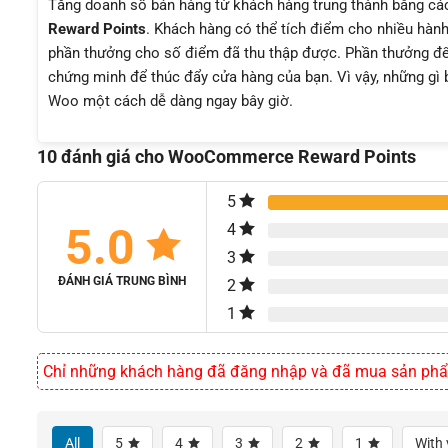
Tăng doanh số bán hàng từ khách hàng trung thành bằng cách
Reward Points
. Khách hàng có thể tích điểm cho nhiều hàn
phần thưởng cho số điểm đã thu thập được. Phần thưởng để 
chứng minh để thúc đẩy cửa hàng của bạn. Vì vậy, những gì b
Woo một cách dễ dàng ngay bây giờ.
10 đánh giá cho
WooCommerce Reward Points
5
5.0
4
3
ĐÁNH GIÁ TRUNG BÌNH
2
1
Chỉ những khách hàng đã đăng nhập và đã mua sản phẩm 
All
5
4
3
2
1
With 