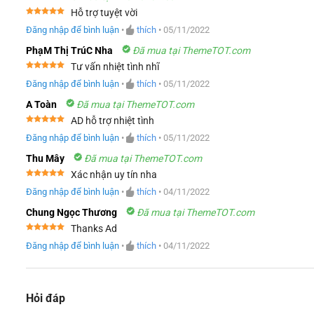
Hỗ trợ tuyệt vời
Được xếp
Đăng nhập để bình luận
•
thích
•
05/11/2022
hạng
5
5
sao
PhạM Thị TrúC Nha
Đã mua tại ThemeTOT.com
Tư vấn nhiệt tình nhĩ
Được xếp
Đăng nhập để bình luận
•
thích
•
05/11/2022
hạng
5
5
sao
A Toàn
Đã mua tại ThemeTOT.com
AD hỗ trợ nhiệt tình
Được xếp
Đăng nhập để bình luận
•
thích
•
05/11/2022
hạng
5
5
sao
Thu Mây
Đã mua tại ThemeTOT.com
Xác nhận uy tín nha
Được xếp
Đăng nhập để bình luận
•
thích
•
04/11/2022
hạng
5
5
sao
Chung Ngọc Thương
Đã mua tại ThemeTOT.com
Thanks Ad
Được xếp
Đăng nhập để bình luận
•
thích
•
04/11/2022
hạng
5
5
sao
Hỏi đáp