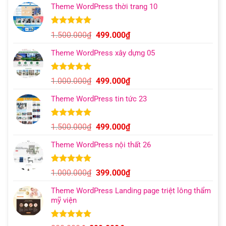
Theme WordPress thời trang 10
5.00
8
trên 5
Giá
Giá
1.500.000
₫
499.000
₫
dựa trên
gốc
hiện
đánh giá
Theme WordPress xây dựng 05
là:
tại
1.500.000₫.
là:
499.000₫.
5.00
11
trên 5
Giá
Giá
1.000.000
₫
499.000
₫
dựa trên
gốc
hiện
đánh giá
Theme WordPress tin tức 23
là:
tại
1.000.000₫.
là:
499.000₫.
5.00
9
trên 5
Giá
Giá
1.500.000
₫
499.000
₫
dựa trên
gốc
hiện
đánh giá
Theme WordPress nội thất 26
là:
tại
1.500.000₫.
là:
499.000₫.
5.00
11
trên 5
Giá
Giá
1.000.000
₫
399.000
₫
dựa trên
gốc
hiện
đánh giá
Theme WordPress Landing page triệt lông thẩm
là:
tại
mỹ viện
1.000.000₫.
là:
399.000₫.
5.00
10
trên 5