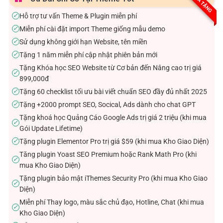
QUÀ TẶNG
Hỗ trợ tư vấn Theme & Plugin miễn phí
✓
Miễn phí cài đặt import Theme giống mẫu demo
✓
Sử dụng không giới hạn Website, tên miền
✓
Tặng 1 năm miễn phí cập nhật phiên bản mới
✓
Tặng Khóa học SEO Website từ Cơ bản đến Nâng cao trị giá
✓
899,000đ
Tặng 60 checklist tối ưu bài viết chuẩn SEO đầy đủ nhất 2025
✓
Tặng +2000 prompt SEO, Socical, Ads dành cho chat GPT
✓
Tặng khoá học Quảng Cáo Google Ads trị giá 2 triệu (khi mua
✓
Gói Update Lifetime)
Tặng plugin Elementor Pro trị giá $59 (khi mua Kho Giao Diện)
✓
Tăng plugin Yoast SEO Premium hoặc Rank Math Pro (khi
✓
mua Kho Giao Diện)
Tặng plugin bảo mật iThemes Security Pro (khi mua Kho Giao
✓
Diện)
Miễn phí Thay logo, màu sắc chủ đạo, Hotline, Chat (khi mua
✓
Kho Giao Diện)