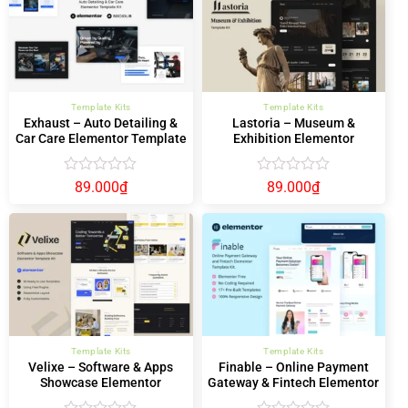
sao
sao
Template Kits
Template Kits
Exhaust – Auto Detailing &
Lastoria – Museum &
Car Care Elementor Template
Exhibition Elementor
Kit
Template Kit
Được
Được
89.000
₫
89.000
₫
xếp
xếp
hạng
hạng
0
0
5
5
sao
sao
Template Kits
Template Kits
Velixe – Software & Apps
Finable – Online Payment
Showcase Elementor
Gateway & Fintech Elementor
Template Kit
Template Kit