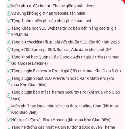
Miễn phí cài đặt import Theme giống mẫu demo
✓
Sử dụng không giới hạn Website, tên miền
✓
Tặng 1 năm miễn phí cập nhật phiên bản mới
✓
Tặng Khóa học SEO Website từ Cơ bản đến Nâng cao trị giá
✓
899,000đ
Tặng 60 checklist tối ưu bài viết chuẩn SEO đầy đủ nhất 2025
✓
Tặng +2000 prompt SEO, Socical, Ads dành cho chat GPT
✓
Tặng khoá học Quảng Cáo Google Ads trị giá 2 triệu (khi mua
✓
Gói Update Lifetime)
Tặng plugin Elementor Pro trị giá $59 (khi mua Kho Giao Diện)
✓
Tăng plugin Yoast SEO Premium hoặc Rank Math Pro (khi
✓
mua Kho Giao Diện)
Tặng plugin bảo mật iThemes Security Pro (khi mua Kho Giao
✓
Diện)
Miễn phí Thay logo, màu sắc chủ đạo, Hotline, Chat (khi mua
✓
Kho Giao Diện)
Hỗ trợ cài đặt và tối ưu Hosting (khi mua Kho Giao Diện)
✓
Tặng hệ thống cập nhật Plugin tự động (Độc quyền Theme