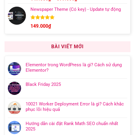
hạng
5.00
giá:
5 sao
Newspaper Theme (Có key) - Update tự động
từ
149.000₫
đến
Được xếp
149.000
₫
hạng
4.92
599.000₫
5 sao
BÀI VIẾT MỚI
Elementor trong WordPress là gì? Cách sử dụng
Elementor?
Black Friday 2025
10021 Worker Deployment Error là gì? Cách khắc
phục lỗi hiệu quả
Hướng dẫn cài đặt Rank Math SEO chuẩn nhất
2025