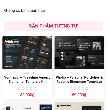
Không có bình luận nào
SẢN PHẨM TƯƠNG TỰ
Template Kits
Template Kits
Ventravel – Traveling Agency
Pholio – Personal Portfolios &
Elementor Template Kit
Resume Elementor Template
Kit
Được
Được
89.000
₫
89.000
₫
xếp
xếp
hạng
hạng
0
0
5
5