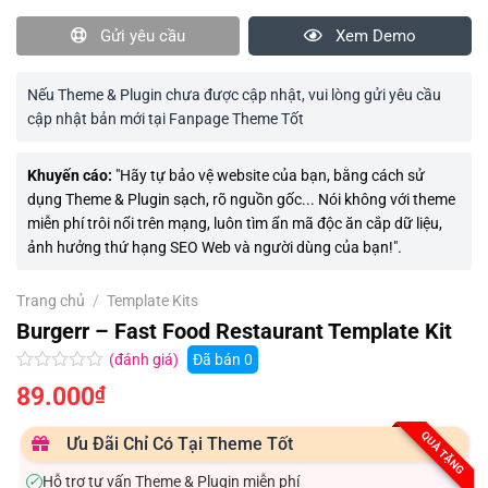
Gửi yêu cầu
Xem Demo
Nếu Theme & Plugin chưa được cập nhật, vui lòng gửi yêu cầu
cập nhật bản mới tại Fanpage Theme Tốt
Khuyến cáo:
"Hãy tự bảo vệ website của bạn, bằng cách sử
dụng Theme & Plugin sạch, rõ nguồn gốc... Nói không với theme
miễn phí trôi nổi trên mạng, luôn tìm ẩn mã độc ăn cắp dữ liệu,
ảnh hưởng thứ hạng SEO Web và người dùng của bạn!".
Trang chủ
/
Template Kits
Burgerr – Fast Food Restaurant Template Kit
(đánh giá)
Đã bán
0
Được
89.000
₫
xếp
hạng
0.0
QUÀ TẶNG
Ưu Đãi Chỉ Có Tại Theme Tốt
5
sao
Hỗ trợ tư vấn Theme & Plugin miễn phí
✓