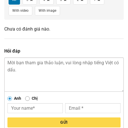
With video
With image
Chưa có đánh giá nào.
Hỏi đáp
Anh
Chị
GỬI