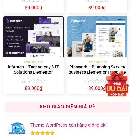
Được
Được
89.000
₫
89.000
₫
xếp
xếp
hạng
hạng
0
0
5
5
sao
sao
Template Kits
Template Kits
Infetech – Technology & IT
Pipowork – Plumbing Service
Solutions Elementor
Business Elementor Template
Template Kit
Kits
Được
Được
89.000
₫
89.000
₫
xếp
xếp
hạng
hạng
0
0
KHO GIAO DIỆN GIÁ RẺ
5
5
sao
sao
Theme WordPress bán hàng giống tiki