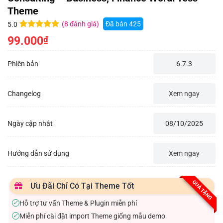
Theme
(
8
đánh giá)
Đã bán
425
5.0
5.0
8
trên 5
99.000
₫
dựa trên
đánh giá
Phiên bản
6.7.3
Changelog
Xem ngay
Ngày cập nhật
08/10/2025
Hướng dẫn sử dụng
Xem ngay
QUÀ TẶNG
Ưu Đãi Chỉ Có Tại Theme Tốt
Hỗ trợ tư vấn Theme & Plugin miễn phí
✓
Miễn phí cài đặt import Theme giống mẫu demo
✓