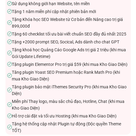
Sử dụng không giới hạn Website, tên miền
✓
Tặng 1 năm miễn phí cập nhật phiên bản mới
✓
Tặng Khóa học SEO Website từ Cơ bản đến Nâng cao trị giá
✓
899,000đ
Tặng 60 checklist tối ưu bài viết chuẩn SEO đầy đủ nhất 2025
✓
Tặng +2000 prompt SEO, Socical, Ads dành cho chat GPT
✓
Tặng khoá học Quảng Cáo Google Ads trị giá 2 triệu (khi mua
✓
Gói Update Lifetime)
Tặng plugin Elementor Pro trị giá $59 (khi mua Kho Giao Diện)
✓
Tăng plugin Yoast SEO Premium hoặc Rank Math Pro (khi
✓
mua Kho Giao Diện)
Tặng plugin bảo mật iThemes Security Pro (khi mua Kho Giao
✓
Diện)
Miễn phí Thay logo, màu sắc chủ đạo, Hotline, Chat (khi mua
✓
Kho Giao Diện)
Hỗ trợ cài đặt và tối ưu Hosting (khi mua Kho Giao Diện)
✓
Tặng hệ thống cập nhật Plugin tự động (Độc quyền Theme
✓
TỐT)