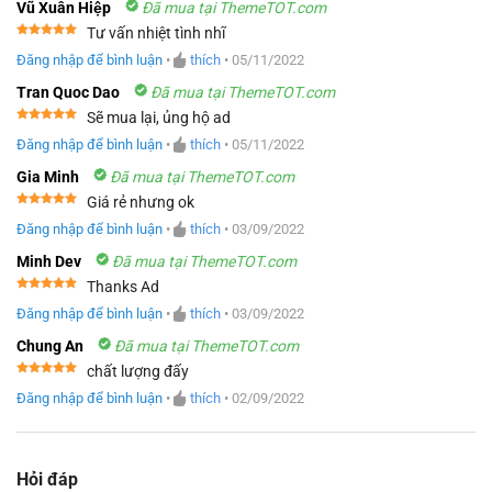
Vũ Xuân Hiệp
Đã mua tại ThemeTOT.com
Tư vấn nhiệt tình nhĩ
Được xếp
Đăng nhập để bình luận
•
thích
•
05/11/2022
hạng
5
5
sao
Tran Quoc Dao
Đã mua tại ThemeTOT.com
Sẽ mua lại, ủng hộ ad
Được xếp
Đăng nhập để bình luận
•
thích
•
05/11/2022
hạng
5
5
sao
Gia Minh
Đã mua tại ThemeTOT.com
Giá rẻ nhưng ok
Được xếp
Đăng nhập để bình luận
•
thích
•
03/09/2022
hạng
5
5
sao
Minh Dev
Đã mua tại ThemeTOT.com
Thanks Ad
Được xếp
Đăng nhập để bình luận
•
thích
•
03/09/2022
hạng
5
5
sao
Chung An
Đã mua tại ThemeTOT.com
chất lượng đấy
Được xếp
Đăng nhập để bình luận
•
thích
•
02/09/2022
hạng
5
5
sao
Hỏi đáp