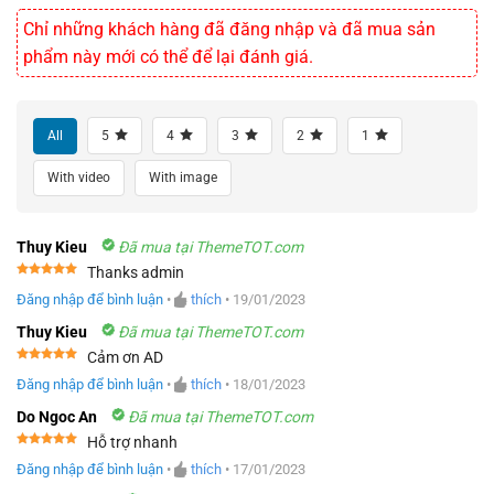
Chỉ những khách hàng đã đăng nhập và đã mua sản
phẩm này mới có thể để lại đánh giá.
All
5
4
3
2
1
With video
With image
Thuy Kieu
Đã mua tại ThemeTOT.com
Thanks admin
Được xếp
Đăng nhập để bình luận
•
thích
•
19/01/2023
hạng
5
5
sao
Thuy Kieu
Đã mua tại ThemeTOT.com
Cảm ơn AD
Được xếp
Đăng nhập để bình luận
•
thích
•
18/01/2023
hạng
5
5
sao
Do Ngoc An
Đã mua tại ThemeTOT.com
Hỗ trợ nhanh
Được xếp
Đăng nhập để bình luận
•
thích
•
17/01/2023
hạng
5
5
sao