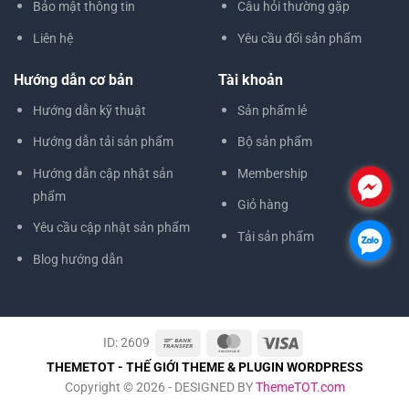
Bảo mật thông tin
Câu hỏi thường gặp
Liên hệ
Yêu cầu đổi sản phẩm
Hướng dẫn cơ bản
Tài khoản
Hướng dẫn kỹ thuật
Sản phẩm lẻ
Hướng dẫn tải sản phẩm
Bộ sản phẩm
Hướng dẫn cập nhật sản
Membership
.
phẩm
Giỏ hàng
Yêu cầu cập nhật sản phẩm
Tải sản phẩm
.
Blog hướng dẫn
ID: 2609
THEMETOT - THẾ GIỚI THEME & PLUGIN WORDPRESS
Copyright © 2026 - DESIGNED BY
ThemeTOT.com