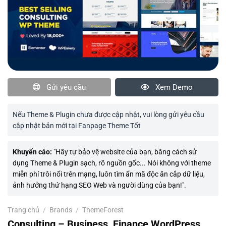
Gửi yêu cầu
Xem Demo
Nếu Theme & Plugin chưa được cập nhật, vui lòng gửi yêu cầu
cập nhật bản mới tại Fanpage Theme Tốt
Khuyến cáo:
"Hãy tự bảo vệ website của bạn, bằng cách sử
dụng Theme & Plugin sạch, rõ nguồn gốc... Nói không với theme
miễn phí trôi nổi trên mạng, luôn tìm ẩn mã độc ăn cắp dữ liệu,
ảnh hưởng thứ hạng SEO Web và người dùng của bạn!".
Trang chủ
/
Brands
/
ThemeForest
Consulting – Business, Finance WordPress