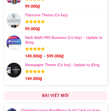
đến
Được xếp
99.000
₫
hạng
4.96
499.000₫
5 sao
Flatsome Theme (Có key)
Được xếp
99.000
₫
hạng
4.95
5 sao
Rank Math PRO Business (Có Key) – Update tự
động
Được xếp
Khoảng
149.000
₫
–
599.000
₫
hạng
5.00
giá:
5 sao
Newspaper Theme (Có key) - Update tự động
từ
149.000₫
đến
Được xếp
149.000
₫
hạng
4.92
599.000₫
5 sao
BÀI VIẾT MỚI
Elementor trong WordPress là gì? Cách sử dụng