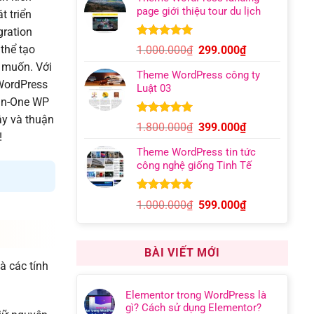
là:
tại
page giới thiệu tour du lịch
t triển
1.500.000₫.
là:
599.000₫.
gration
5.00
10
trên 5
Giá
Giá
 thể tạo
1.000.000
₫
299.000
₫
dựa trên
gốc
hiện
 muốn. Với
đánh giá
Theme WordPress công ty
là:
tại
 WordPress
Luật 03
1.000.000₫.
là:
-in-One WP
299.000₫.
ậy và thuận
5.00
6
trên 5
Giá
Giá
1.800.000
₫
399.000
₫
dựa trên
!
gốc
hiện
đánh giá
Theme WordPress tin tức
là:
tại
công nghệ giống Tinh Tế
1.800.000₫.
là:
399.000₫.
5.00
7
trên 5
Giá
Giá
1.000.000
₫
599.000
₫
dựa trên
gốc
hiện
đánh giá
là:
tại
1.000.000₫.
là:
BÀI VIẾT MỚI
599.000₫.
à các tính
Elementor trong WordPress là
gì? Cách sử dụng Elementor?