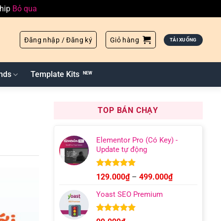
ship
Bỏ qua
Đăng nhập / Đăng ký
Giỏ hàng
TẢI XUỐNG
nds
Template Kits
TOP BÁN CHẠY
Elementor Pro (Có Key) -
Update tự động
Được xếp
Khoảng
129.000
₫
–
499.000
₫
hạng
4.93
giá:
5 sao
Yoast SEO Premium
từ
129.000₫
đến
Được xếp