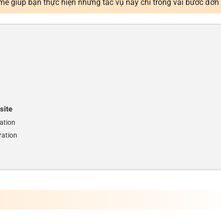
ẽ giúp bạn thực hiện những tác vụ này chỉ trong vài bước đơn 
site
ation
ration