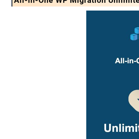
All-in-One WP Migration Unlimite