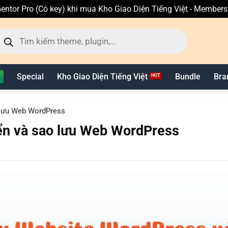
entor Pro (Có key) khi mua Kho Giao Diện Tiếng Việt - Member
ìm
ếm
n
hẩm
Special
Kho Giao Diện Tiếng Việt
Bundle
Bra
o lưu Web WordPress
yển và sao lưu Web WordPress