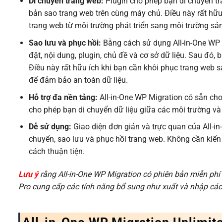
Di chuyển trang web:
Plugin cho phép bạn di chuyển t
bản sao trang web trên cùng máy chủ. Điều này rất hữu
trang web từ môi trường phát triển sang môi trường sản
Sao lưu và phục hồi:
Bằng cách sử dụng All-in-One WP M
đặt, nội dung, plugin, chủ đề và cơ sở dữ liệu. Sau đó,
Điều này rất hữu ích khi bạn cần khôi phục trang web 
để đảm bảo an toàn dữ liệu.
Hỗ trợ đa nền tảng:
All-in-One WP Migration có sẵn ch
cho phép bạn di chuyển dữ liệu giữa các môi trường v
Dễ sử dụng:
Giao diện đơn giản và trực quan của All-i
chuyển, sao lưu và phục hồi trang web. Không cần kiến 
cách thuận tiện.
Lưu ý
rằng All-in-One WP Migration có phiên bản miễn phí 
Pro cung cấp các tính năng bổ sung như xuất và nhập các t