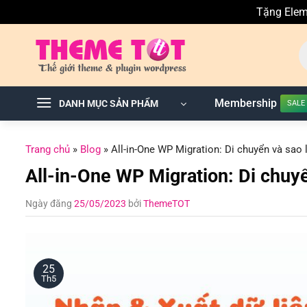
Tặng Elem
Skip
T
to
ki
sả
content
p
Membership
DANH MỤC SẢN PHẨM
Trang chủ
»
Blog
»
All-in-One WP Migration: Di chuyển và sa
All-in-One WP Migration: Di chu
Ngày đăng
25/05/2023
bởi
ThemeTOT
25
Th5