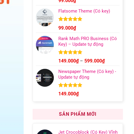
99.000
₫
hạng
4.96
499.000₫
5 sao
Flatsome Theme (Có key)
Được xếp
99.000
₫
hạng
4.95
5 sao
Rank Math PRO Business (Có
Key) – Update tự động
Được xếp
Khoảng
149.000
₫
–
599.000
₫
hạng
5.00
giá:
5 sao
Newspaper Theme (Có key) -
từ
Update tự động
149.000₫
đến
599.000₫
Được xếp
149.000
₫
hạng
4.92
5 sao
SẢN PHẨM MỚI
Jet Crocoblock (Có Key) Vĩnh