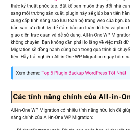
thức kỹ thuật phức tạp. Bất kể bạn muốn thay đổi nhà cung
sang môi trường sản xuất, plugin này sẽ giúp bạn tiến hà
cung cấp tính năng sao lưu toàn bộ trang web của bạn, bao
bản sao lưu định kỳ để đảm bảo an toàn dữ liệu và phục 
giao diện trực quan và dễ sử dụng, All-in-One WP Migratio
không chuyên. Bạn không cần phải lo lắng về việc mất dữ 
Migration sẽ đồng hành cùng bạn trong quá trình di chuyể
tiện. Hãy trải nghiệm All-in-One WP Migration ngay hôm n
Xem theme:
Top 5 Plugin Backup WordPress Tốt Nhất
Các tính năng chính của All-in-
All-in-One WP Migration có nhiều tính năng hữu ích để gi
năng chính của All-in-One WP Migration: