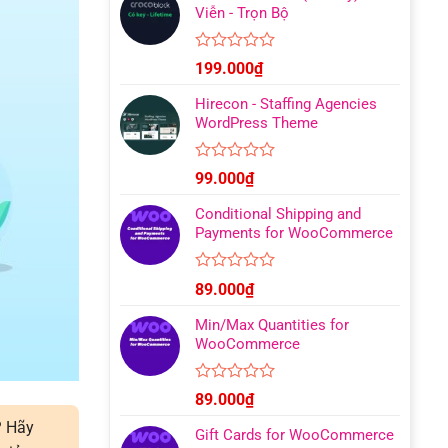
Viễn - Trọn Bộ
Được
199.000
₫
xếp
hạng
Hirecon - Staffing Agencies
0
WordPress Theme
5
sao
Được
99.000
₫
xếp
hạng
Conditional Shipping and
0
Payments for WooCommerce
5
sao
Được
89.000
₫
xếp
hạng
Min/Max Quantities for
0
WooCommerce
5
sao
Được
89.000
₫
xếp
hạng
? Hãy
Gift Cards for WooCommerce
0