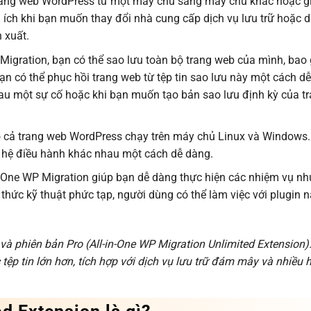
rang web WordPress từ một máy chủ sang máy chủ khác hoặc g
 ích khi bạn muốn thay đổi nhà cung cấp dịch vụ lưu trữ hoặc d
 xuất.
igration, bạn có thể sao lưu toàn bộ trang web của mình, bao
 bạn có thể phục hồi trang web từ tệp tin sao lưu này một cách d
sau một sự cố hoặc khi bạn muốn tạo bản sao lưu định kỳ của t
o cả trang web WordPress chạy trên máy chủ Linux và Windows.
à hệ điều hành khác nhau một cách dễ dàng.
n-One WP Migration giúp bạn dễ dàng thực hiện các nhiệm vụ nh
thức kỹ thuật phức tạp, người dùng có thể làm việc với plugin 
và phiên bản Pro (All-in-One WP Migration Unlimited Extension)
ệp tin lớn hơn, tích hợp với dịch vụ lưu trữ đám mây và nhiều 