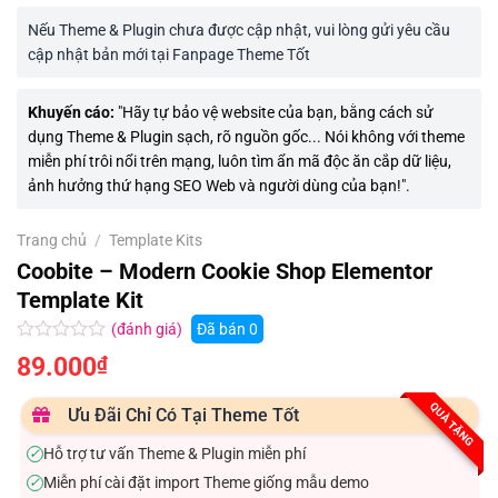
Nếu Theme & Plugin chưa được cập nhật, vui lòng gửi yêu cầu
cập nhật bản mới tại Fanpage Theme Tốt
Khuyến cáo:
"Hãy tự bảo vệ website của bạn, bằng cách sử
dụng Theme & Plugin sạch, rõ nguồn gốc... Nói không với theme
miễn phí trôi nổi trên mạng, luôn tìm ẩn mã độc ăn cắp dữ liệu,
ảnh hưởng thứ hạng SEO Web và người dùng của bạn!".
Trang chủ
/
Template Kits
Coobite – Modern Cookie Shop Elementor
Template Kit
(đánh giá)
Đã bán
0
Được
89.000
₫
xếp
hạng
0.0
QUÀ TẶNG
Ưu Đãi Chỉ Có Tại Theme Tốt
5
sao
Hỗ trợ tư vấn Theme & Plugin miễn phí
✓
Miễn phí cài đặt import Theme giống mẫu demo
✓