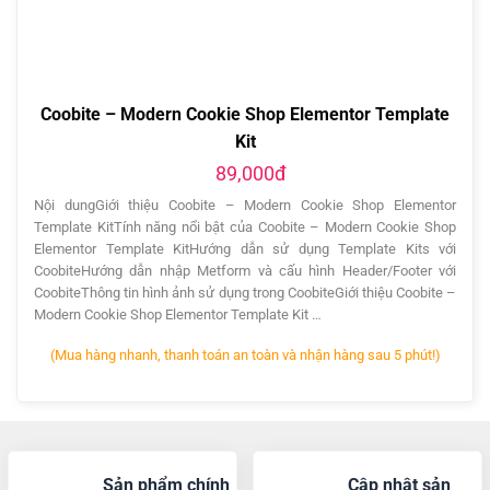
89,000đ
Nội dungGiới thiệu Coobite – Modern Cookie Shop Elementor
Template KitTính năng nổi bật của Coobite – Modern Cookie Shop
Elementor Template KitHướng dẫn sử dụng Template Kits với
CoobiteHướng dẫn nhập Metform và cấu hình Header/Footer với
CoobiteThông tin hình ảnh sử dụng trong CoobiteGiới thiệu Coobite –
Modern Cookie Shop Elementor Template Kit …
(Mua hàng nhanh, thanh toán an toàn và nhận hàng sau 5 phút!)
Sản phẩm chính
Cập nhật sản
hãng
phẩm
100% từ nhà phát
Cập nhật liên tục
triển
Thêm mới sản
Đặt hàng, thanh