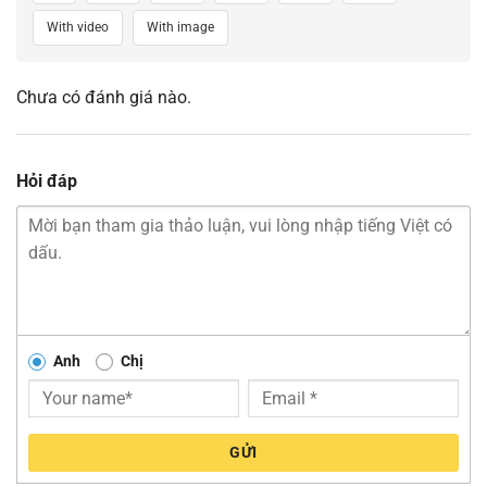
With video
With image
Chưa có đánh giá nào.
Hỏi đáp
Anh
Chị
GỬI