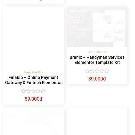
sao
sao
Template Kits
Branix – Handyman Services
Elementor Template Kit
Template Kits
Finable – Online Payment
Được
89.000
₫
Gateway & Fintech Elementor
xếp
hạng
Template Kit
0
5
Được
89.000
₫
sao
xếp
hạng
0
5
sao
Template Kits