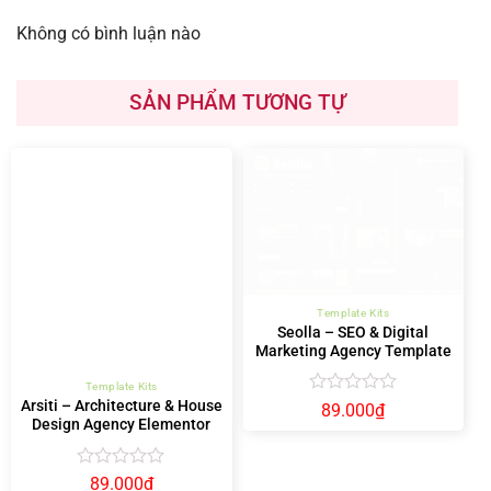
Không có bình luận nào
SẢN PHẨM TƯƠNG TỰ
Template Kits
Template Kits
Arsiti – Architecture & House
Seolla – SEO & Digital
Design Agency Elementor
Marketing Agency Template
Template Kit
Kit
Được
Được
89.000
₫
89.000
₫
xếp
xếp
hạng
hạng
0
0
5
5