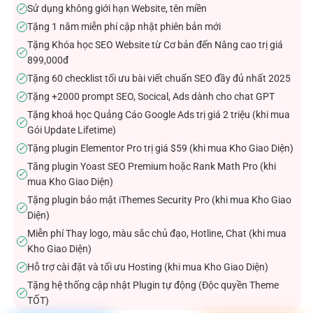
Sử dụng không giới hạn Website, tên miền
✓
Tặng 1 năm miễn phí cập nhật phiên bản mới
✓
Tặng Khóa học SEO Website từ Cơ bản đến Nâng cao trị giá
✓
899,000đ
Tặng 60 checklist tối ưu bài viết chuẩn SEO đầy đủ nhất 2025
✓
Tặng +2000 prompt SEO, Socical, Ads dành cho chat GPT
✓
Tặng khoá học Quảng Cáo Google Ads trị giá 2 triệu (khi mua
✓
Gói Update Lifetime)
Tặng plugin Elementor Pro trị giá $59 (khi mua Kho Giao Diện)
✓
Tăng plugin Yoast SEO Premium hoặc Rank Math Pro (khi
✓
mua Kho Giao Diện)
Tặng plugin bảo mật iThemes Security Pro (khi mua Kho Giao
✓
Diện)
Miễn phí Thay logo, màu sắc chủ đạo, Hotline, Chat (khi mua
✓
Kho Giao Diện)
Hỗ trợ cài đặt và tối ưu Hosting (khi mua Kho Giao Diện)
✓
Tặng hệ thống cập nhật Plugin tự động (Độc quyền Theme
✓
TỐT)