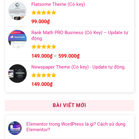
5 sao
Flatsome Theme (Có key)
Được xếp
99.000
₫
hạng
4.95
5 sao
Rank Math PRO Business (Có Key) – Update tự
động
Được xếp
Khoảng
149.000
₫
–
599.000
₫
hạng
5.00
giá:
5 sao
Newspaper Theme (Có key) - Update tự động
từ
149.000₫
đến
Được xếp
149.000
₫
hạng
4.92
599.000₫
5 sao
BÀI VIẾT MỚI
Elementor trong WordPress là gì? Cách sử dụng
Elementor?