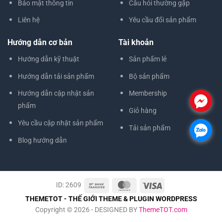
Bảo mật thông tin
Câu hỏi thường gặp
Liên hệ
Yêu cầu đổi sản phẩm
Hướng dẫn cơ bản
Tài khoản
Hướng dẫn kỹ thuật
Sản phẩm lẻ
Hướng dẫn tải sản phẩm
Bộ sản phẩm
Hướng dẫn cập nhật sản
Membership
.
phẩm
Giỏ hàng
Yêu cầu cập nhật sản phẩm
Tải sản phẩm
.
Blog hướng dẫn
ID: 2609
THEMETOT - THẾ GIỚI THEME & PLUGIN WORDPRESS
Copyright © 2026 - DESIGNED BY
ThemeTOT.com