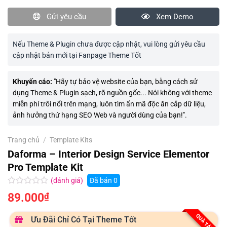
Gửi yêu cầu
Xem Demo
Nếu Theme & Plugin chưa được cập nhật, vui lòng gửi yêu cầu
cập nhật bản mới tại Fanpage Theme Tốt
Khuyến cáo:
"Hãy tự bảo vệ website của bạn, bằng cách sử
dụng Theme & Plugin sạch, rõ nguồn gốc... Nói không với theme
miễn phí trôi nổi trên mạng, luôn tìm ẩn mã độc ăn cắp dữ liệu,
ảnh hưởng thứ hạng SEO Web và người dùng của bạn!".
Trang chủ
/
Template Kits
Daforma – Interior Design Service Elementor
Pro Template Kit
(đánh giá)
Đã bán
0
Được
89.000
₫
xếp
hạng
0.0
QUÀ TẶNG
Ưu Đãi Chỉ Có Tại Theme Tốt
5