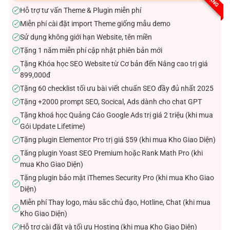
sao
Hỗ trợ tư vấn Theme & Plugin miễn phí
✓
Miễn phí cài đặt import Theme giống mẫu demo
✓
Sử dụng không giới hạn Website, tên miền
✓
Tặng 1 năm miễn phí cập nhật phiên bản mới
✓
Tặng Khóa học SEO Website từ Cơ bản đến Nâng cao trị giá
✓
899,000đ
Tặng 60 checklist tối ưu bài viết chuẩn SEO đầy đủ nhất 2025
✓
Tặng +2000 prompt SEO, Socical, Ads dành cho chat GPT
✓
Tặng khoá học Quảng Cáo Google Ads trị giá 2 triệu (khi mua
✓
Gói Update Lifetime)
Tặng plugin Elementor Pro trị giá $59 (khi mua Kho Giao Diện)
✓
Tăng plugin Yoast SEO Premium hoặc Rank Math Pro (khi
✓
mua Kho Giao Diện)
Tặng plugin bảo mật iThemes Security Pro (khi mua Kho Giao
✓
Diện)
Miễn phí Thay logo, màu sắc chủ đạo, Hotline, Chat (khi mua
✓
Kho Giao Diện)
Hỗ trợ cài đặt và tối ưu Hosting (khi mua Kho Giao Diện)
✓