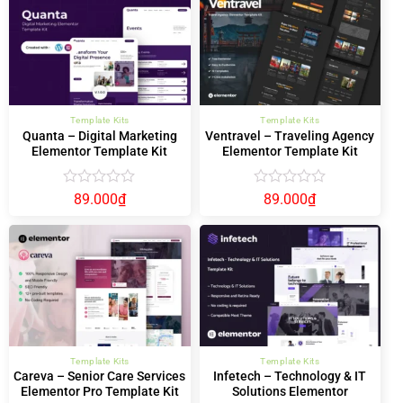
5
5
sao
sao
Template Kits
Template Kits
Quanta – Digital Marketing
Ventravel – Traveling Agency
Elementor Template Kit
Elementor Template Kit
Được
Được
89.000
₫
89.000
₫
xếp
xếp
hạng
hạng
0
0
5
5
sao
sao
Template Kits
Template Kits
Careva – Senior Care Services
Infetech – Technology & IT
Elementor Pro Template Kit
Solutions Elementor