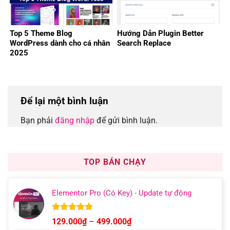
Top 5 Theme Blog
Hướng Dẫn Plugin Better
WordPress dành cho cá nhân
Search Replace
2025
Để lại một bình luận
Bạn phải
đăng nhập
để gửi bình luận.
TOP BÁN CHẠY
Elementor Pro (Có Key) - Update tự động
Được xếp
Khoảng
129.000
₫
–
499.000
₫
hạng
4.93