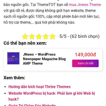
bảo nguồn gốc. Tại ThemeTOT bạn sẽ
mua Jnews Theme
với giá rất rẻ, được dùng không giới hạn website, theme
sạch rõ nguồn gốc 100%, cập nhật phiên bản mới liên tục,
hỗ trợ cài theme,… quá hời phải không nào.
5/5 - (62 bình chọn)
Có thể bạn nên xem:
149,000đ
JNews – WordPress
Newspaper Magazine Blog
AMP Theme
Xem chi tiết
Xem thêm:
Hướng dẫn kích hoạt Thrive Themes
Website WordPress bị hack: Phải làm gì khi Web bị
hack?
Quản Trị Chăm Sóc Website