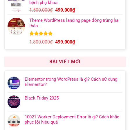
bệnh phụ khoa
1.000.000₫.
là:
Giá
Giá
1.500.000
₫
499.000
₫
499.000₫.
gốc
hiện
Theme WordPress landing page đông trùng hạ
là:
tại
thảo
1.500.000₫.
là:
499.000₫.
5.00
9
trên 5
Giá
Giá
1.800.000
₫
499.000
₫
dựa trên
gốc
hiện
đánh giá
là:
tại
1.800.000₫.
là:
BÀI VIẾT MỚI
499.000₫.
Elementor trong WordPress là gì? Cách sử dụng
Elementor?
Black Friday 2025
10021 Worker Deployment Error là gì? Cách khắc
phục lỗi hiệu quả