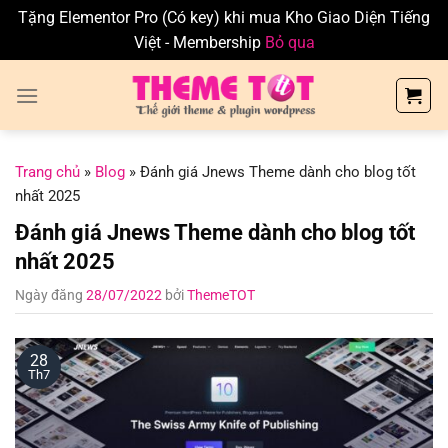
Tặng Elementor Pro (Có key) khi mua Kho Giao Diện Tiếng
Việt - Membership
Bỏ qua
Skip
to
content
Trang chủ
»
Blog
»
Đánh giá Jnews Theme dành cho blog tốt
nhất 2025
Đánh giá Jnews Theme dành cho blog tốt
nhất 2025
Ngày đăng
28/07/2022
bởi
ThemeTOT
28
Th7