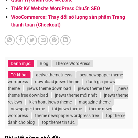
Thiết Kế Website WordPress Chuẩn SEO
WooCommerce: Thay đổi số lượng sản phẩm Trang
thanh toán (Checkout)
Danh mục:
Blog
Theme WordPress
Từ khóa:
active theme jnews
best newspaper theme
wordpress
download jnews theme
đánh giá jnews
theme
jnews theme download
jnews theme free
jnews
theme free download
jnews theme mới nhất
jnews theme
reviews
kích hoạt jnews theme
magazine theme
newspaper theme
tải jnews theme
theme news
wordpress
theme newspaper wordpress free
top theme
danh cho blog
top theme tin tức