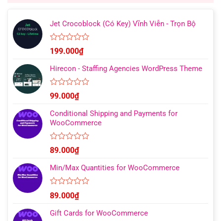
Jet Crocoblock (Có Key) Vĩnh Viễn - Trọn Bộ
Được
199.000
₫
xếp
hạng
Hirecon - Staffing Agencies WordPress Theme
0
5
sao
Được
99.000
₫
xếp
hạng
Conditional Shipping and Payments for
0
WooCommerce
5
sao
Được
89.000
₫
xếp
hạng
Min/Max Quantities for WooCommerce
0
5
sao
Được
89.000
₫
xếp
hạng
Gift Cards for WooCommerce
0