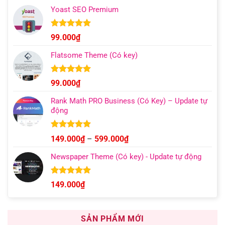
giá:
5 sao
Yoast SEO Premium
từ
129.000₫
đến
Được xếp
99.000
₫
hạng
4.96
499.000₫
5 sao
Flatsome Theme (Có key)
Được xếp
99.000
₫
hạng
4.95
5 sao
Rank Math PRO Business (Có Key) – Update tự
động
Được xếp
Khoảng
149.000
₫
–
599.000
₫
hạng
5.00
giá:
5 sao
Newspaper Theme (Có key) - Update tự động
từ
149.000₫
đến
Được xếp
149.000
₫
hạng
4.92
599.000₫
5 sao
SẢN PHẨM MỚI