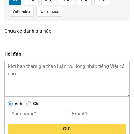
All
5
4
3
2
1
With video
With image
Chưa có đánh giá nào.
Hỏi đáp
Anh
Chị
GỬI