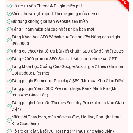
sao
Hỗ trợ tư vấn Theme & Plugin miễn phí
✓
Miễn phí cài đặt import Theme giống mẫu demo
✓
Sử dụng không giới hạn Website, tên miền
✓
Tặng 1 năm miễn phí cập nhật phiên bản mới
✓
Tặng Khóa học SEO Website từ Cơ bản đến Nâng cao trị giá
✓
899,000đ
Tặng 60 checklist tối ưu bài viết chuẩn SEO đầy đủ nhất 2025
✓
Tặng +2000 prompt SEO, Socical, Ads dành cho chat GPT
✓
Tặng khoá học Quảng Cáo Google Ads trị giá 2 triệu (khi mua
✓
Gói Update Lifetime)
Tặng plugin Elementor Pro trị giá $59 (khi mua Kho Giao Diện)
✓
Tăng plugin Yoast SEO Premium hoặc Rank Math Pro (khi
✓
mua Kho Giao Diện)
Tặng plugin bảo mật iThemes Security Pro (khi mua Kho Giao
✓
Diện)
Miễn phí Thay logo, màu sắc chủ đạo, Hotline, Chat (khi mua
✓
Kho Giao Diện)
Hỗ trợ cài đặt và tối ưu Hosting (khi mua Kho Giao Diện)
✓