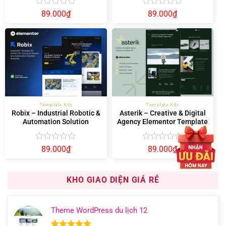
Được
Được
89.000
₫
89.000
₫
xếp
xếp
hạng
hạng
0
0
5
5
sao
sao
Template Kits
Template Kits
Robix – Industrial Robotic &
Asterik – Creative & Digital
Automation Solution
Agency Elementor Template
Elementor Template Kit
Kit
Được
Được
89.000
₫
89.000
₫
xếp
xếp
hạng
hạng
0
0
KHO GIAO DIỆN GIÁ RẺ
5
5
sao
sao
Theme WordPress du lịch 12