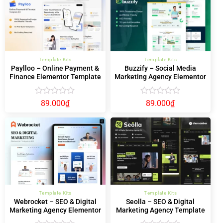
5
5
sao
sao
Template Kits
Template Kits
Paylloo – Online Payment &
Buzzify – Social Media
Finance Elementor Template
Marketing Agency Elementor
Kit
Template Kit
Được
Được
89.000
₫
89.000
₫
xếp
xếp
hạng
hạng
0
0
5
5
sao
sao
Template Kits
Template Kits
Webrocket – SEO & Digital
Seolla – SEO & Digital
Marketing Agency Elementor
Marketing Agency Template
Template Kit
Kit