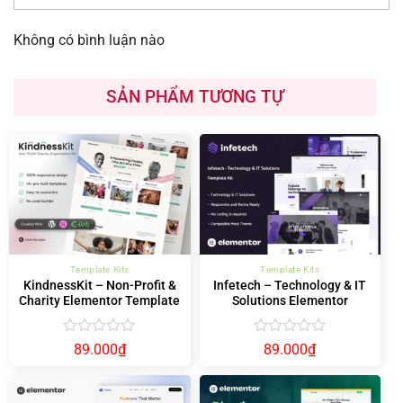
Không có bình luận nào
SẢN PHẨM TƯƠNG TỰ
Template Kits
Template Kits
KindnessKit – Non-Profit &
Infetech – Technology & IT
Charity Elementor Template
Solutions Elementor
Kit – Donation & Fundraising
Template Kit
Được
Được
89.000
₫
89.000
₫
xếp
xếp
hạng
hạng
0
0