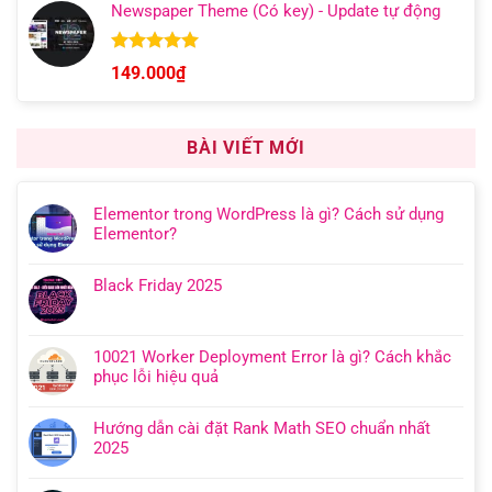
5 sao
Newspaper Theme (Có key) - Update tự động
từ
149.000₫
đến
Được xếp
149.000
₫
hạng
4.92
599.000₫
5 sao
BÀI VIẾT MỚI
Elementor trong WordPress là gì? Cách sử dụng
Elementor?
Black Friday 2025
10021 Worker Deployment Error là gì? Cách khắc
phục lỗi hiệu quả
Hướng dẫn cài đặt Rank Math SEO chuẩn nhất
2025