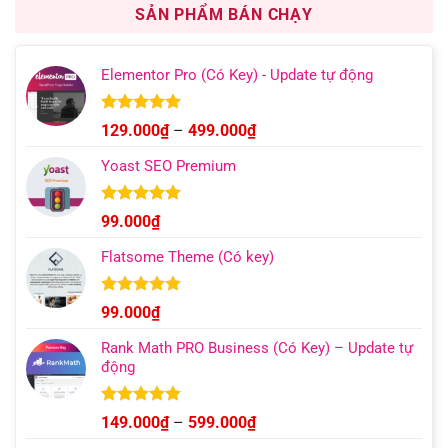
1.000.000₫.
là:
SẢN PHẨM BÁN CHẠY
499.000₫.
Elementor Pro (Có Key) - Update tự động
Được xếp
Khoảng
129.000
₫
–
499.000
₫
hạng
4.93
giá:
5 sao
Yoast SEO Premium
từ
129.000₫
đến
Được xếp
99.000
₫
hạng
4.96
499.000₫
5 sao
Flatsome Theme (Có key)
Được xếp
99.000
₫
hạng
4.95
5 sao
Rank Math PRO Business (Có Key) – Update tự
động
Được xếp
Khoảng
149.000
₫
–
599.000
₫
hạng
5.00
giá: