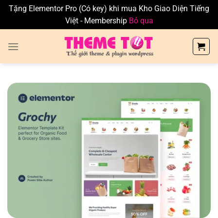
Tặng Elementor Pro (Có key) khi mua Kho Giao Diện Tiếng
Việt - Membership
Bỏ qua
Skip
to
content