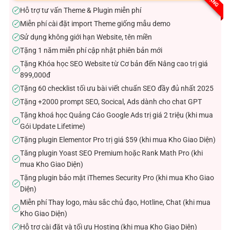
sao
Hỗ trợ tư vấn Theme & Plugin miễn phí
✓
Miễn phí cài đặt import Theme giống mẫu demo
✓
Sử dụng không giới hạn Website, tên miền
✓
Tặng 1 năm miễn phí cập nhật phiên bản mới
✓
Tặng Khóa học SEO Website từ Cơ bản đến Nâng cao trị giá
✓
899,000đ
Tặng 60 checklist tối ưu bài viết chuẩn SEO đầy đủ nhất 2025
✓
Tặng +2000 prompt SEO, Socical, Ads dành cho chat GPT
✓
Tặng khoá học Quảng Cáo Google Ads trị giá 2 triệu (khi mua
✓
Gói Update Lifetime)
Tặng plugin Elementor Pro trị giá $59 (khi mua Kho Giao Diện)
✓
Tăng plugin Yoast SEO Premium hoặc Rank Math Pro (khi
✓
mua Kho Giao Diện)
Tặng plugin bảo mật iThemes Security Pro (khi mua Kho Giao
✓
Diện)
Miễn phí Thay logo, màu sắc chủ đạo, Hotline, Chat (khi mua
✓
Kho Giao Diện)
Hỗ trợ cài đặt và tối ưu Hosting (khi mua Kho Giao Diện)
✓