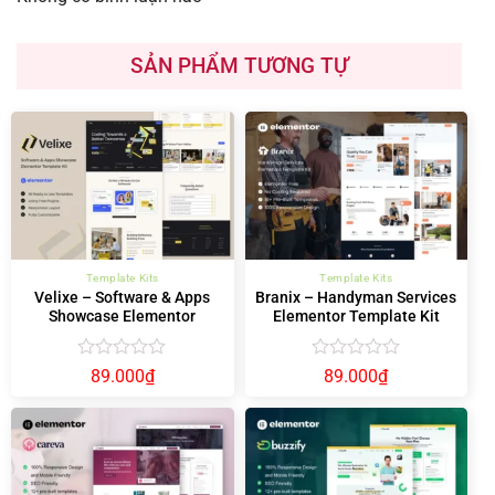
SẢN PHẨM TƯƠNG TỰ
Template Kits
Template Kits
Velixe – Software & Apps
Branix – Handyman Services
Showcase Elementor
Elementor Template Kit
Template Kit
Được
Được
89.000
₫
89.000
₫
xếp
xếp
hạng
hạng
0
0
5
5
sao
sao