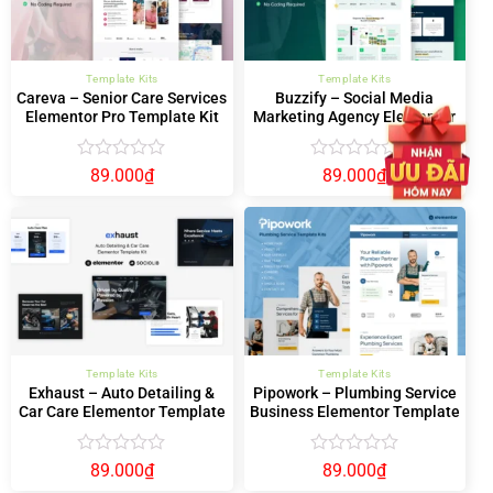
Template Kits
Template Kits
Careva – Senior Care Services
Buzzify – Social Media
Elementor Pro Template Kit
Marketing Agency Elementor
Template Kit
Được
Được
89.000
₫
89.000
₫
xếp
xếp
hạng
hạng
0
0
5
5
sao
sao
Template Kits
Template Kits
Exhaust – Auto Detailing &
Pipowork – Plumbing Service
Car Care Elementor Template
Business Elementor Template
Kit
Kits
Được
Được
89.000
₫
89.000
₫
xếp
xếp