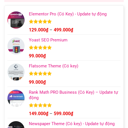
599.000₫.
Elementor Pro (Có Key) - Update tự động
Được xếp
Khoảng
129.000
₫
–
499.000
₫
hạng
4.93
giá:
5 sao
Yoast SEO Premium
từ
129.000₫
đến
Được xếp
99.000
₫
hạng
4.96
499.000₫
5 sao
Flatsome Theme (Có key)
Được xếp
99.000
₫
hạng
4.95
5 sao
Rank Math PRO Business (Có Key) – Update tự
động
Được xếp
Khoảng
149.000
₫
–
599.000
₫
hạng
5.00
giá:
5 sao
Newspaper Theme (Có key) - Update tự động
từ