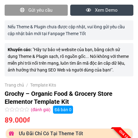
Gửi yêu cầu
Xem Demo
Nếu Theme & Plugin chưa được cập nhật, vui lòng gửi yêu cầu
cập nhật bản mới tại Fanpage Theme Tốt
Khuyến cáo:
"Hãy tự bảo vệ website của bạn, bằng cách sử
dụng Theme & Plugin sạch, rõ nguồn gốc... Nói không với theme
miễn phí trôi nổi trên mạng, luôn tìm ẩn mã độc ăn cắp dữ liệu,
ảnh hưởng thứ hạng SEO Web và người dùng của bạn!".
Trang chủ
/
Template Kits
Grochy – Organic Food & Grocery Store
Elementor Template Kit
(đánh giá)
Đã bán
0
Được
89.000
₫
xếp
hạng
0.0
QUÀ TẶNG
Ưu Đãi Chỉ Có Tại Theme Tốt
5