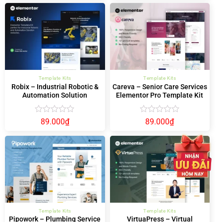
hạng
hạng
0
0
5
5
sao
sao
Template Kits
Template Kits
Robix – Industrial Robotic &
Careva – Senior Care Services
Automation Solution
Elementor Pro Template Kit
Elementor Template Kit
Được
Được
89.000
₫
89.000
₫
xếp
xếp
hạng
hạng
0
0
5
5
sao
sao
Template Kits
Template Kits
Pipowork – Plumbing Service
VirtuaPress – Virtual