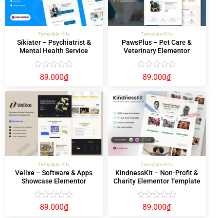
Template Kits
Template Kits
Sikiater – Psychiatrist &
PawsPlus – Pet Care &
Mental Health Service
Veterinary Elementor
Elementor Template Kit
Template Kit
Được
Được
89.000
₫
89.000
₫
xếp
xếp
hạng
hạng
0
0
5
5
sao
sao
Template Kits
Template Kits
Velixe – Software & Apps
KindnessKit – Non-Profit &
Showcase Elementor
Charity Elementor Template
Template Kit
Kit – Donation & Fundraising
Được
Được
89.000
₫
89.000
₫
xếp
xếp