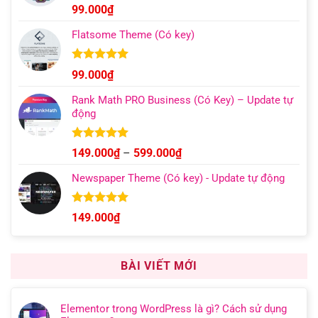
đến
Được xếp
99.000
₫
hạng
4.96
499.000₫
5 sao
Flatsome Theme (Có key)
Được xếp
99.000
₫
hạng
4.95
5 sao
Rank Math PRO Business (Có Key) – Update tự
động
Được xếp
Khoảng
149.000
₫
–
599.000
₫
hạng
5.00
giá:
5 sao
Newspaper Theme (Có key) - Update tự động
từ
149.000₫
đến
Được xếp
149.000
₫
hạng
4.92
599.000₫
5 sao
BÀI VIẾT MỚI
Elementor trong WordPress là gì? Cách sử dụng