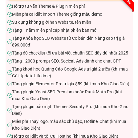
sao
Hỗ trợ tư vấn Theme & Plugin miễn phí
✓
Miễn phí cài đặt import Theme giống mẫu demo
✓
Sử dụng không giới hạn Website, tên miền
✓
Tặng 1 năm miễn phí cập nhật phiên bản mới
✓
Tặng Khóa học SEO Website từ Cơ bản đến Nâng cao trị giá
✓
899,000đ
Tặng 60 checklist tối ưu bài viết chuẩn SEO đầy đủ nhất 2025
✓
Tặng +2000 prompt SEO, Socical, Ads dành cho chat GPT
✓
Tặng khoá học Quảng Cáo Google Ads trị giá 2 triệu (khi mua
✓
Gói Update Lifetime)
Tặng plugin Elementor Pro trị giá $59 (khi mua Kho Giao Diện)
✓
Tăng plugin Yoast SEO Premium hoặc Rank Math Pro (khi
✓
mua Kho Giao Diện)
Tặng plugin bảo mật iThemes Security Pro (khi mua Kho Giao
✓
Diện)
Miễn phí Thay logo, màu sắc chủ đạo, Hotline, Chat (khi mua
✓
Kho Giao Diện)
Hỗ trợ cài đặt và tối ưu Hosting (khi mua Kho Giao Diện)
✓