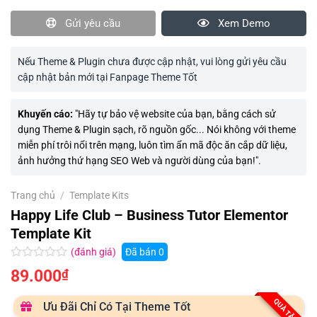
Gửi yêu cầu
Xem Demo
Nếu Theme & Plugin chưa được cập nhật, vui lòng gửi yêu cầu
cập nhật bản mới tại Fanpage Theme Tốt
Khuyến cáo:
"Hãy tự bảo vệ website của bạn, bằng cách sử
dụng Theme & Plugin sạch, rõ nguồn gốc... Nói không với theme
miễn phí trôi nổi trên mạng, luôn tìm ẩn mã độc ăn cắp dữ liệu,
ảnh hưởng thứ hạng SEO Web và người dùng của bạn!".
Trang chủ
/
Template Kits
Happy Life Club – Business Tutor Elementor
Template Kit
(đánh giá)
Đã bán
0
Được
89.000
₫
xếp
hạng
0.0
QUÀ TẶNG
Ưu Đãi Chỉ Có Tại Theme Tốt
5