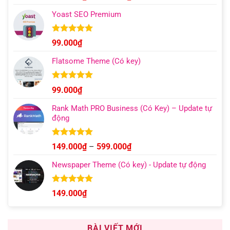
hạng
4.93
giá:
5 sao
Yoast SEO Premium
từ
129.000₫
đến
Được xếp
99.000
₫
hạng
4.96
499.000₫
5 sao
Flatsome Theme (Có key)
Được xếp
99.000
₫
hạng
4.95
5 sao
Rank Math PRO Business (Có Key) – Update tự
động
Được xếp
Khoảng
149.000
₫
–
599.000
₫
hạng
5.00
giá:
5 sao
Newspaper Theme (Có key) - Update tự động
từ
149.000₫
đến
Được xếp
149.000
₫
hạng
4.92
599.000₫
5 sao
BÀI VIẾT MỚI