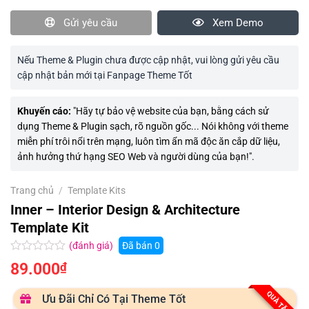
Gửi yêu cầu
Xem Demo
Nếu Theme & Plugin chưa được cập nhật, vui lòng gửi yêu cầu
cập nhật bản mới tại Fanpage Theme Tốt
Khuyến cáo:
"Hãy tự bảo vệ website của bạn, bằng cách sử
dụng Theme & Plugin sạch, rõ nguồn gốc... Nói không với theme
miễn phí trôi nổi trên mạng, luôn tìm ẩn mã độc ăn cắp dữ liệu,
ảnh hưởng thứ hạng SEO Web và người dùng của bạn!".
Trang chủ
/
Template Kits
Inner – Interior Design & Architecture
Template Kit
(đánh giá)
Đã bán
0
Được
89.000
₫
xếp
hạng
0.0
QUÀ TẶNG
Ưu Đãi Chỉ Có Tại Theme Tốt
5