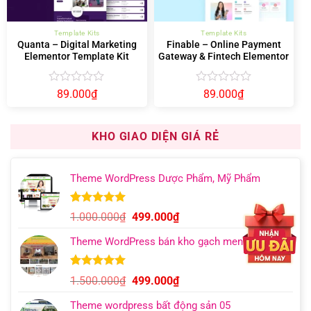
Template Kits
Template Kits
Quanta – Digital Marketing
Finable – Online Payment
Elementor Template Kit
Gateway & Fintech Elementor
Template Kit
Được
Được
89.000
₫
89.000
₫
xếp
xếp
hạng
hạng
0
0
KHO GIAO DIỆN GIÁ RẺ
5
5
sao
sao
Theme WordPress Dược Phẩm, Mỹ Phẩm
5.00
12
trên 5
Giá
Giá
1.000.000
₫
499.000
₫
dựa trên
gốc
hiện
đánh giá
Theme WordPress bán kho gạch men
là:
tại
1.000.000₫.
là:
499.000₫.
5.00
9
trên 5
Giá
Giá
1.500.000
₫
499.000
₫
dựa trên
gốc
hiện
đánh giá
Theme wordpress bất động sản 05
là:
tại