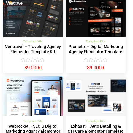
Template Kits
Template Kits
Ventravel – Traveling Agency
Prometix – Digital Marketing
Elementor Template Kit
Agency Elementor Template
Kit
Được
Được
89.000
₫
89.000
₫
xếp
xếp
hạng
hạng
0
0
5
5
sao
sao
Template Kits
Template Kits
Webrocket – SEO & Digital
Exhaust – Auto Detailing &
Marketing Agency Elementor
Car Care Elementor Template