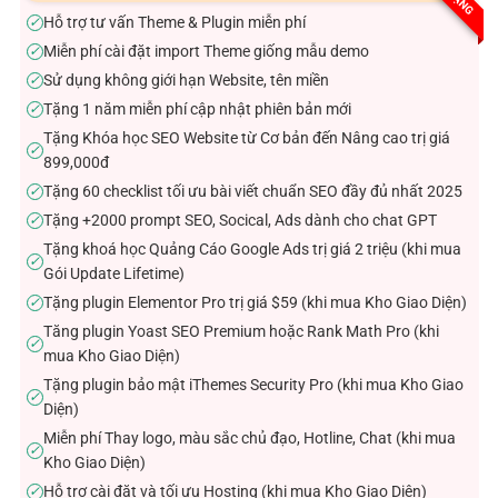
sao
Hỗ trợ tư vấn Theme & Plugin miễn phí
✓
Miễn phí cài đặt import Theme giống mẫu demo
✓
Sử dụng không giới hạn Website, tên miền
✓
Tặng 1 năm miễn phí cập nhật phiên bản mới
✓
Tặng Khóa học SEO Website từ Cơ bản đến Nâng cao trị giá
✓
899,000đ
Tặng 60 checklist tối ưu bài viết chuẩn SEO đầy đủ nhất 2025
✓
Tặng +2000 prompt SEO, Socical, Ads dành cho chat GPT
✓
Tặng khoá học Quảng Cáo Google Ads trị giá 2 triệu (khi mua
✓
Gói Update Lifetime)
Tặng plugin Elementor Pro trị giá $59 (khi mua Kho Giao Diện)
✓
Tăng plugin Yoast SEO Premium hoặc Rank Math Pro (khi
✓
mua Kho Giao Diện)
Tặng plugin bảo mật iThemes Security Pro (khi mua Kho Giao
✓
Diện)
Miễn phí Thay logo, màu sắc chủ đạo, Hotline, Chat (khi mua
✓
Kho Giao Diện)
Hỗ trợ cài đặt và tối ưu Hosting (khi mua Kho Giao Diện)
✓